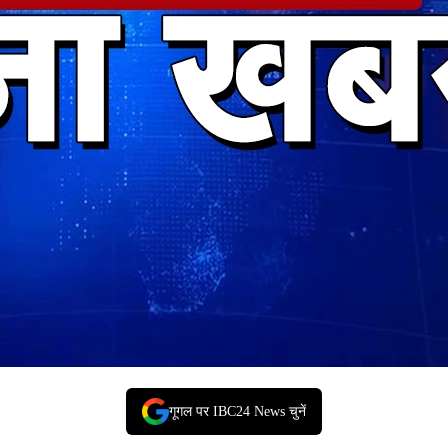
गूगल पर IBC24 News चुनें