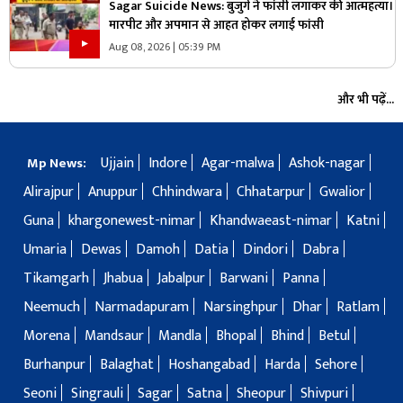
Sagar Suicide News: बुजुर्ग ने फांसी लगाकर की आत्महत्या।
मारपीट और अपमान से आहत होकर लगाई फांसी
Aug 08, 2026 | 05:39 PM
और भी पढ़ें...
Ujjain
Indore
Agar-malwa
Ashok-nagar
Mp News:
Alirajpur
Anuppur
Chhindwara
Chhatarpur
Gwalior
Guna
khargonewest-nimar
Khandwaeast-nimar
Katni
Umaria
Dewas
Damoh
Datia
Dindori
Dabra
Tikamgarh
Jhabua
Jabalpur
Barwani
Panna
Neemuch
Narmadapuram
Narsinghpur
Dhar
Ratlam
Morena
Mandsaur
Mandla
Bhopal
Bhind
Betul
Burhanpur
Balaghat
Hoshangabad
Harda
Sehore
Seoni
Singrauli
Sagar
Satna
Sheopur
Shivpuri