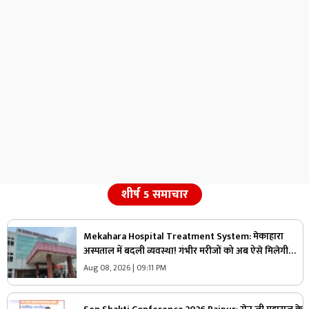
शीर्ष 5 समाचार
Mekahara Hospital Treatment System: मेकाहारा
अस्पताल में बदली व्यवस्था! गंभीर मरीजों को अब ऐसे मिलेगी
इमरजेंसी वार्ड में एंट्री, यहां होगी शुरुआती जांच
Aug 08, 2026 | 09:11 PM