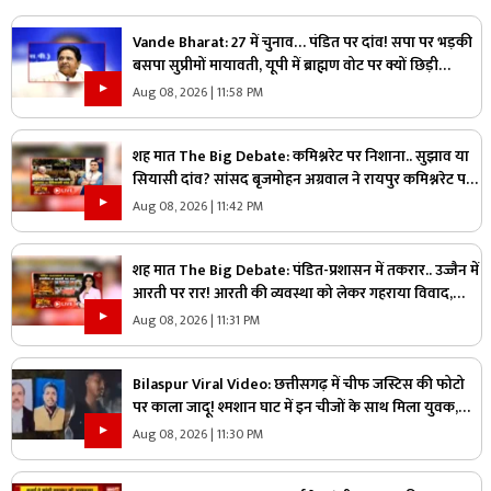
Vande Bharat: 27 में चुनाव… पंडित पर दांव! सपा पर भड़की
बसपा सुप्रीमों मायावती, यूपी में ब्राह्मण वोट पर क्यों छिड़ी
महाभारत?
Aug 08, 2026 | 11:58 PM
शह मात The Big Debate: कमिश्नरेट पर निशाना.. सुझाव या
सियासी दांव? सांसद बृजमोहन अग्रवाल ने रायपुर कमिश्नरेट पर
उठाए सवाल, क्या वाकई में सिस्टम में सुधार की है जरूरत
Aug 08, 2026 | 11:42 PM
शह मात The Big Debate: पंडित-प्रशासन में तकरार.. उज्जैन में
आरती पर रार! आरती की व्यवस्था को लेकर गहराया विवाद,
आरती के अधिकार को लेकर क्यों उग्र हुए पंडित?
Aug 08, 2026 | 11:31 PM
Bilaspur Viral Video: छत्तीसगढ़ में चीफ जस्टिस की फोटो
पर काला जादू! श्मशान घाट में इन चीजों के साथ मिला युवक,
देखिए ये पूरा वीडियो
Aug 08, 2026 | 11:30 PM