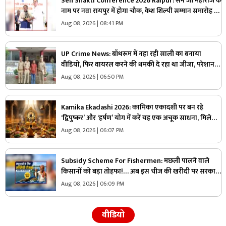
Sen Shakti Conference 2026 Raipur: सेन जी महाराज के
नाम पर नवा रायपुर में होगा चौक, केश शिल्पी सम्मान समारोह में
सीएम साय ने किया ऐलान, सामुदायिक भवन के लिए इतने लाख
Aug 08, 2026 | 08:41 PM
रुपए देगी सरकार
UP Crime News: बॉथरूम में नहा रही साली का बनाया
वीडियो, फिर वायरल करने की धमकी दे रहा था जीजा, परेशान
युवती ने उठाया ये खौफनाक कदम
Aug 08, 2026 | 06:50 PM
Kamika Ekadashi 2026: कामिका एकादशी पर बन रहे
‘द्विपुष्कर’ और ‘हर्षण’ योग में करें यह एक अचूक साधना, मिलेगा
“वाजपेय” यज्ञ का महापुण्य!
Aug 08, 2026 | 06:07 PM
Subsidy Scheme For Fishermen: मछली पालने वाले
किसानों को बड़ा तोहफा!… अब इस चीज की खरीदी पर सरकार
देगी 70 प्रतिशत की छूट, जानिए कैसे ले सकते हैं लाभ
Aug 08, 2026 | 06:09 PM
वीडियो