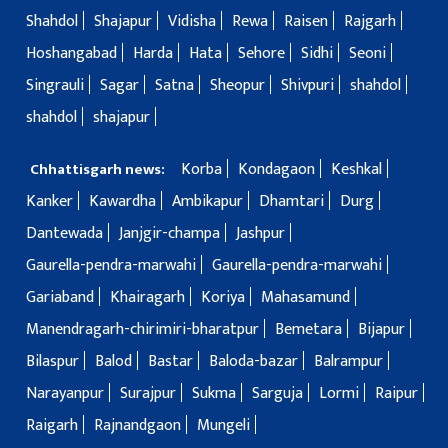
Shahdol
Shajapur
Vidisha
Rewa
Raisen
Rajgarh
Hoshangabad
Harda
Hata
Sehore
Sidhi
Seoni
Singrauli
Sagar
Satna
Sheopur
Shivpuri
shahdol
shahdol
shajapur
Korba
Kondagaon
Keshkal
Chhattisgarh news:
Kanker
Kawardha
Ambikapur
Dhamtari
Durg
Dantewada
Janjgir-champa
Jashpur
Gaurella-pendra-marwahi
Gaurella-pendra-marwahi
Gariaband
Khairagarh
Koriya
Mahasamund
Manendragarh-chirimiri-bharatpur
Bemetara
Bijapur
Bilaspur
Balod
Bastar
Baloda-bazar
Balrampur
Narayanpur
Surajpur
Sukma
Sarguja
Lormi
Raipur
Raigarh
Rajnandgaon
Mungeli