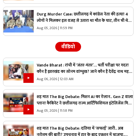
Durg Murder Case: छत्तीसगढ़ में कांग्रेस नेता की हत्या! 4
लोगों ने मिलकर इस वजह से उतारा था मौत के घाट, तीन भी थे
वारदात में शामिल
Aug 05, 2026 | 11:59 PM
वीडियो
Vande Bharat : रांची में ‘जंतर-मंतर’… भर्ती परीक्षा पर गदर!
कौन है झारखंड का सोनम वांग्चुख? जाने कौन है देवेंद्र नाथ महतो
?
Aug 06, 2026 | 12:03 AM
शह मात The Big Debate: मिशन AI का ऐलान.. Gen Z वाला
प्लान! कैबिनेट ने छत्तीसगढ़ राज्य आर्टिफिशियल इंटेलिजेंस मिशन
को दी मंजूरी, क्या Gen Z को ध्यान में रखकर तैयार किया गया
Aug 05, 2026 | 11:58 PM
प्लान?
शह मात The Big Debate: दतिया में ‘सफाई’ जारी.. अब
नरोत्तम की बारी? उपचुनाव में हार के बाद एक्शन में भाजपा,