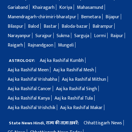
Gariaband
Khairagarh
Koriya
Mahasamund
Manendragarh-chirimiri-bharatpur
Bemetara
Bijapur
Bilaspur
Balod
Bastar
Baloda-bazar
Balrampur
Narayanpur
Surajpur
Sukma
Sarguja
Lormi
Raipur
Raigarh
Rajnandgaon
Mungeli
Aaj ka Rashifal Kumbh
ASTROLOGY:
Aaj ka Rashifal Meen
Aaj ka Rashifal Mesh
Aaj ka Rashifal Vrishabha
Aaj ka Rashifal Mithun
Aaj ka Rashifal Cancer
Aaj ka Rashifal Singh
Aaj ka Rashifal Kanya
Aaj ka Rashifal Tula
Aaj ka Rashifal Vrishchik
Aaj ka Rashifal Makar
Chhattisgarh News
State News Hindi, राज्य की ताज़ा ख़बरें: