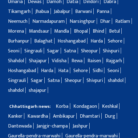
Umaria
Dewas
Damoh
Datia
Dindori
Dabra
Tikamgarh
Jhabua
Jabalpur
Barwani
Panna
Neemuch
Narmadapuram
Narsinghpur
Dhar
Ratlam
Morena
Mandsaur
Mandla
Bhopal
Bhind
Betul
Burhanpur
Balaghat
Hoshangabad
Harda
Sehore
Seoni
Singrauli
Sagar
Satna
Sheopur
Shivpuri
Shahdol
Shajapur
Vidisha
Rewa
Raisen
Rajgarh
Hoshangabad
Harda
Hata
Sehore
Sidhi
Seoni
Singrauli
Sagar
Satna
Sheopur
Shivpuri
shahdol
shahdol
shajapur
Korba
Kondagaon
Keshkal
Chhattisgarh news:
Kanker
Kawardha
Ambikapur
Dhamtari
Durg
Dantewada
Janjgir-champa
Jashpur
Gaurella-pendra-marwahi
Gaurella-pendra-marwahi