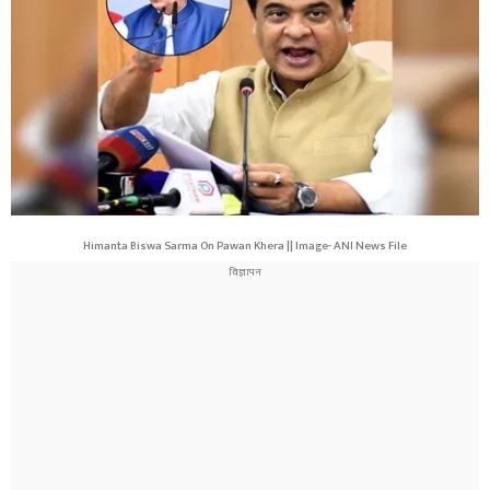
Himanta Biswa Sarma On Pawan Khera || Image- ANI News File