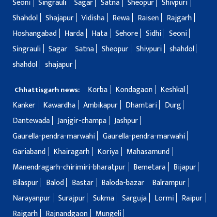
Seoni
Singrauli
Sagar
Satna
Sheopur
Shivpuri
Shahdol
Shajapur
Vidisha
Rewa
Raisen
Rajgarh
Hoshangabad
Harda
Hata
Sehore
Sidhi
Seoni
Singrauli
Sagar
Satna
Sheopur
Shivpuri
shahdol
shahdol
shajapur
Korba
Kondagaon
Keshkal
Chhattisgarh news:
Kanker
Kawardha
Ambikapur
Dhamtari
Durg
Dantewada
Janjgir-champa
Jashpur
Gaurella-pendra-marwahi
Gaurella-pendra-marwahi
Gariaband
Khairagarh
Koriya
Mahasamund
Manendragarh-chirimiri-bharatpur
Bemetara
Bijapur
Bilaspur
Balod
Bastar
Baloda-bazar
Balrampur
Narayanpur
Surajpur
Sukma
Sarguja
Lormi
Raipur
Raigarh
Rajnandgaon
Mungeli