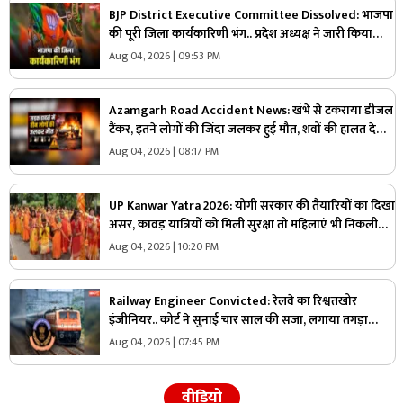
BJP District Executive Committee Dissolved: भाजपा
की पूरी जिला कार्यकारिणी भंग.. प्रदेश अध्यक्ष ने जारी किया
आदेश तो मची पार्टी में खलबली, जानें क्या है बड़ी वजह..
Aug 04, 2026 | 09:53 PM
Azamgarh Road Accident News: खंभे से टकराया डीजल
टैंकर, इतने लोगों की जिंदा जलकर हुई मौत, शवों की हालत देख
पुलिस भी रह गई हैरान
Aug 04, 2026 | 08:17 PM
UP Kanwar Yatra 2026: योगी सरकार की तैयारियों का दिखा
असर, कावड़ यात्रियों को मिली सुरक्षा तो महिलाएं भी निकली
शिव भक्ति की राह पर, पढ़िए ये विशेष लेख
Aug 04, 2026 | 10:20 PM
Railway Engineer Convicted: रेलवे का रिश्वतखोर
इंजीनियर.. कोर्ट ने सुनाई चार साल की सजा, लगाया तगड़ा
जुर्माना.. ठेकेदार से वसूल रहा था रकम
Aug 04, 2026 | 07:45 PM
वीडियो