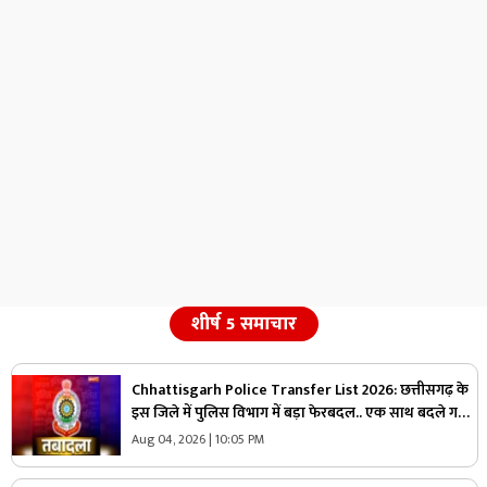
शीर्ष 5 समाचार
Chhattisgarh Police Transfer List 2026: छत्तीसगढ़ के
इस जिले में पुलिस विभाग में बड़ा फेरबदल.. एक साथ बदले गए
कई ASI, मुख्यालय से आदेश और सूची जारी, देखें
Aug 04, 2026 | 10:05 PM