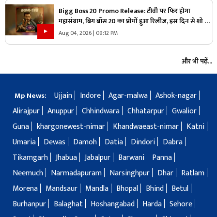
Bigg Boss 20 Promo Release: टीवी पर फिर होगा
महासंग्राम, बिग बॉस 20 का प्रोमों हुआ रिलीज, इस दिन से शो का
लुफ्त उठा पाएंगे दर्शक
Aug 04, 2026 | 09:12 PM
और भी पढ़ें...
Ujjain
Indore
Agar-malwa
Ashok-nagar
Mp News:
Alirajpur
Anuppur
Chhindwara
Chhatarpur
Gwalior
Guna
khargonewest-nimar
Khandwaeast-nimar
Katni
Umaria
Dewas
Damoh
Datia
Dindori
Dabra
Tikamgarh
Jhabua
Jabalpur
Barwani
Panna
Neemuch
Narmadapuram
Narsinghpur
Dhar
Ratlam
Morena
Mandsaur
Mandla
Bhopal
Bhind
Betul
Burhanpur
Balaghat
Hoshangabad
Harda
Sehore