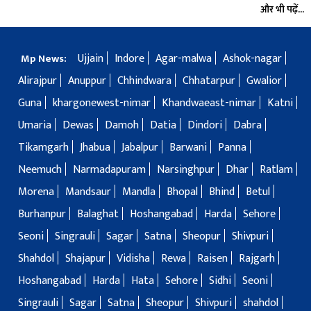
और भी पढ़ें...
Ujjain
Indore
Agar-malwa
Ashok-nagar
Mp News:
Alirajpur
Anuppur
Chhindwara
Chhatarpur
Gwalior
Guna
khargonewest-nimar
Khandwaeast-nimar
Katni
Umaria
Dewas
Damoh
Datia
Dindori
Dabra
Tikamgarh
Jhabua
Jabalpur
Barwani
Panna
Neemuch
Narmadapuram
Narsinghpur
Dhar
Ratlam
Morena
Mandsaur
Mandla
Bhopal
Bhind
Betul
Burhanpur
Balaghat
Hoshangabad
Harda
Sehore
Seoni
Singrauli
Sagar
Satna
Sheopur
Shivpuri
Shahdol
Shajapur
Vidisha
Rewa
Raisen
Rajgarh
Hoshangabad
Harda
Hata
Sehore
Sidhi
Seoni
Singrauli
Sagar
Satna
Sheopur
Shivpuri
shahdol