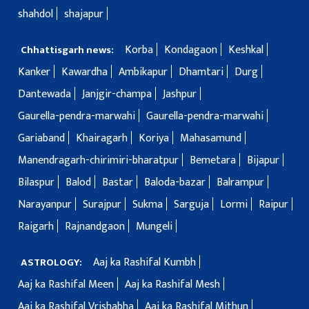
shahdol
shajapur
Korba
Kondagaon
Keshkal
Chhattisgarh news:
Kanker
Kawardha
Ambikapur
Dhamtari
Durg
Dantewada
Janjgir-champa
Jashpur
Gaurella-pendra-marwahi
Gaurella-pendra-marwahi
Gariaband
Khairagarh
Koriya
Mahasamund
Manendragarh-chirimiri-bharatpur
Bemetara
Bijapur
Bilaspur
Balod
Bastar
Baloda-bazar
Balrampur
Narayanpur
Surajpur
Sukma
Sarguja
Lormi
Raipur
Raigarh
Rajnandgaon
Mungeli
Aaj ka Rashifal Kumbh
ASTROLOGY:
Aaj ka Rashifal Meen
Aaj ka Rashifal Mesh
Aaj ka Rashifal Vrishabha
Aaj ka Rashifal Mithun