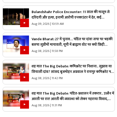
Bulandshahr Police Encounter: 11 साल की मासूम से
दरिंदगी और हत्या, इनामी आरोपी एनकाउंटर में ढेर, कई
पुलिसकर्मी भी घायल
Aug 09, 2026 | 10:59 AM
Vande Bharat: 27 में चुनाव… पंडित पर दांव! सपा पर भड़की
बसपा सुप्रीमों मायावती, यूपी में ब्राह्मण वोट पर क्यों छिड़ी
महाभारत?
Aug 08, 2026 | 11:58 PM
शह मात The Big Debate: कमिश्नरेट पर निशाना.. सुझाव या
सियासी दांव? सांसद बृजमोहन अग्रवाल ने रायपुर कमिश्नरेट पर
उठाए सवाल, क्या वाकई में सिस्टम में सुधार की है जरूरत
Aug 08, 2026 | 11:42 PM
शह मात The Big Debate: पंडित-प्रशासन में तकरार.. उज्जैन में
आरती पर रार! आरती की व्यवस्था को लेकर गहराया विवाद,
आरती के अधिकार को लेकर क्यों उग्र हुए पंडित?
Aug 08, 2026 | 11:31 PM