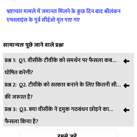
भ्रष्टाचार मामले में जमानत मिलने के कुछ दिन बाद श्रीलंकन
एयरलाइंस के पूर्व सीईओ मृत पाए गए
सामान्यतः पूछे जाने वाले प्रश्नः
प्रश्न 1:
Q1. वीसीके टीवीके को समर्थन पर फैसला कब
घोषित करेगी?
प्रश्न 2:
Q2. टीवीके को सरकार बनाने के लिए कितनी सीटों
उत्तर:
उत्तर: वीसीके शनिवार को उच्चस्तरीय समिति चर्चा के बाद
की जरूरत है?
आधिकारिक फैसला घोषित करेगी।
प्रश्न 3:
Q3. क्या वीसीके ने द्रमुक गठबंधन छोड़ने का
उत्तर:
उत्तर: टीवीके को बहुमत के लिए अभी भी 118 आंकड़े तक
फैसला किया है?
अतिरिक्त समर्थन चाहिए।
उत्तर:
हमसे जुड़ें
उत्तर: फिलहाल वीसीके ने द्रमुक गठबंधन छोड़ने पर कोई