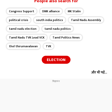
People also search for
Congress Support
DMK alliance
MK Stalin
political crisis
south india politics
Tamil Nadu Assembly
tamil nadu election
tamil nadu politics
Tamil Nadu TVK Lead VCK
Tamil Politics News
thol thirumavalavan
TVK
ELECTION
और भी पढ़ें...