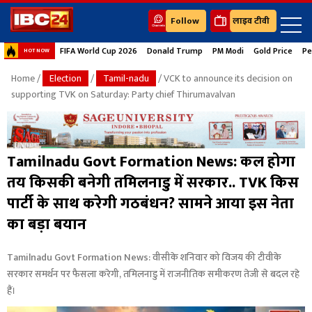
Follow
लाइव टीवी
FIFA World Cup 2026
Donald Trump
PM Modi
Gold Price
Pe
HOT NOW
Home
/
Election
/
Tamil-nadu
/ VCK to announce its decision on
supporting TVK on Saturday: Party chief Thirumavalvan
Tamilnadu Govt Formation News: कल होगा
तय किसकी बनेगी तमिलनाडु में सरकार.. TVK किस
पार्टी के साथ करेगी गठबंधन? सामने आया इस नेता
का बड़ा बयान
Tamilnadu Govt Formation News: वीसीके शनिवार को विजय की टीवीके
सरकार समर्थन पर फैसला करेगी, तमिलनाडु में राजनीतिक समीकरण तेजी से बदल रहे
हैं।