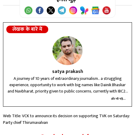
आधिकारिक घोषणा नहीं की है।
लेखक के बारे में
satya prakash
A journey of 10 years of extraordinary journalism.. a struggling
experience, opportunity to work with big names like Dainik Bhaskar
and Navbharat, priority given to public concerns, currently with IBC24
Raipur for three years, future journey unknown
और भी पढ़ें...
Web Title: VCK to announce its decision on supporting TVK on Saturday:
Party chief Thirumavalvan