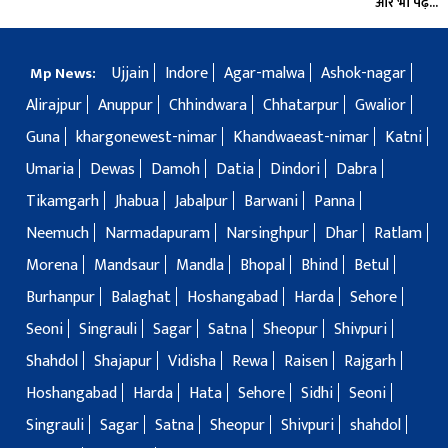
और भी पढ़ें...
Ujjain
Indore
Agar-malwa
Ashok-nagar
Mp News:
Alirajpur
Anuppur
Chhindwara
Chhatarpur
Gwalior
Guna
khargonewest-nimar
Khandwaeast-nimar
Katni
Umaria
Dewas
Damoh
Datia
Dindori
Dabra
Tikamgarh
Jhabua
Jabalpur
Barwani
Panna
Neemuch
Narmadapuram
Narsinghpur
Dhar
Ratlam
Morena
Mandsaur
Mandla
Bhopal
Bhind
Betul
Burhanpur
Balaghat
Hoshangabad
Harda
Sehore
Seoni
Singrauli
Sagar
Satna
Sheopur
Shivpuri
Shahdol
Shajapur
Vidisha
Rewa
Raisen
Rajgarh
Hoshangabad
Harda
Hata
Sehore
Sidhi
Seoni
Singrauli
Sagar
Satna
Sheopur
Shivpuri
shahdol