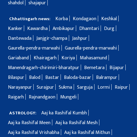
shahdol
shajapur
Korba
Kondagaon
Keshkal
Chhattisgarh news:
Kanker
Kawardha
Ambikapur
Dhamtari
Durg
Dantewada
Janjgir-champa
Jashpur
Gaurella-pendra-marwahi
Gaurella-pendra-marwahi
Gariaband
Khairagarh
Koriya
Mahasamund
Manendragarh-chirimiri-bharatpur
Bemetara
Bijapur
Bilaspur
Balod
Bastar
Baloda-bazar
Balrampur
Narayanpur
Surajpur
Sukma
Sarguja
Lormi
Raipur
Raigarh
Rajnandgaon
Mungeli
Aaj ka Rashifal Kumbh
ASTROLOGY:
Aaj ka Rashifal Meen
Aaj ka Rashifal Mesh
Aaj ka Rashifal Vrishabha
Aaj ka Rashifal Mithun