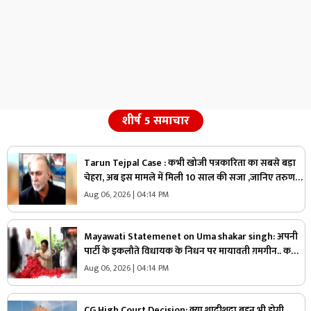
शीर्ष 5 समाचार
Tarun Tejpal Case : कभी खोजी पत्रकारिता का सबसे बड़ा
चेहरा, अब इस मामले में मिली 10 साल की सजा ,जानिए तरुण
तेजपाल की कहानी
Aug 06, 2026 | 04:14 PM
Mayawati Statemenet on Uma shakar singh: अपनी
पार्टी के इकलौते विधायक के निधन पर मायावती ग़मगीन.. कहा,
“वे मुझे अपनी सगी बहन मानते थे, कभी नहीं किया
Aug 06, 2026 | 04:14 PM
विश्वासघात”.. आप भी सुनें
CG High Court Decision: क्या शादीशुदा बहन भी होगी