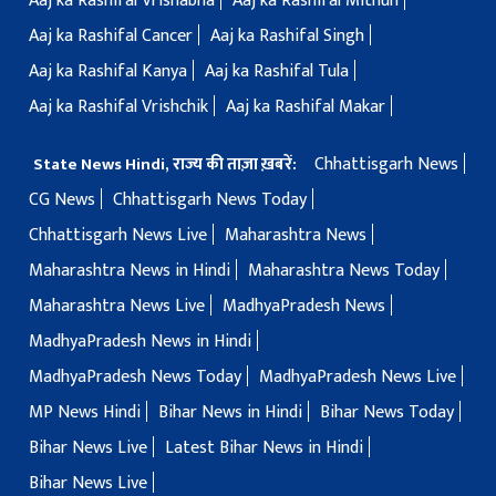
Aaj ka Rashifal Vrishabha
Aaj ka Rashifal Mithun
Aaj ka Rashifal Cancer
Aaj ka Rashifal Singh
Aaj ka Rashifal Kanya
Aaj ka Rashifal Tula
Aaj ka Rashifal Vrishchik
Aaj ka Rashifal Makar
Chhattisgarh News
State News Hindi, राज्य की ताज़ा ख़बरें:
CG News
Chhattisgarh News Today
Chhattisgarh News Live
Maharashtra News
Maharashtra News in Hindi
Maharashtra News Today
Maharashtra News Live
MadhyaPradesh News
MadhyaPradesh News in Hindi
MadhyaPradesh News Today
MadhyaPradesh News Live
MP News Hindi
Bihar News in Hindi
Bihar News Today
Bihar News Live
Latest Bihar News in Hindi
Bihar News Live