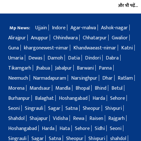
और भी पढ़ें...
Ujjain
Indore
Agar-malwa
Ashok-nagar
Mp News:
Alirajpur
Anuppur
Chhindwara
Chhatarpur
Gwalior
Guna
khargonewest-nimar
Khandwaeast-nimar
Katni
Umaria
Dewas
Damoh
Datia
Dindori
Dabra
Tikamgarh
Jhabua
Jabalpur
Barwani
Panna
Neemuch
Narmadapuram
Narsinghpur
Dhar
Ratlam
Morena
Mandsaur
Mandla
Bhopal
Bhind
Betul
Burhanpur
Balaghat
Hoshangabad
Harda
Sehore
Seoni
Singrauli
Sagar
Satna
Sheopur
Shivpuri
Shahdol
Shajapur
Vidisha
Rewa
Raisen
Rajgarh
Hoshangabad
Harda
Hata
Sehore
Sidhi
Seoni
Singrauli
Sagar
Satna
Sheopur
Shivpuri
shahdol