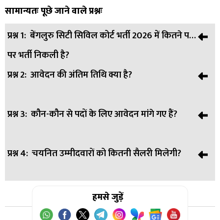
सामान्यतः पूछे जाने वाले प्रश्नः
प्रश्न 1:
बेंगलुरु सिटी सिविल कोर्ट भर्ती 2026 में कितने पदों
पर भर्ती निकली है?
प्रश्न 2:
आवेदन की अंतिम तिथि क्या है?
उत्तर:
इस भर्ती के तहत कुल 110 पदों पर नियुक्तियां की जाएंगी।
प्रश्न 3:
कौन-कौन से पदों के लिए आवेदन मांगे गए हैं?
उत्तर:
उम्मीदवार 30 जुलाई 2026 तक ऑनलाइन आवेदन कर सकते
हैं।
प्रश्न 4:
चयनित उम्मीदवारों को कितनी सैलरी मिलेगी?
उत्तर:
टाइपिस्ट, स्टेनोग्राफर, ड्राइवर, प्रोसेस सर्वर और चपरासी
(जवाना) सहित कई पदों पर भर्ती होगी।
उत्तर:
हमसे जुड़ें
पद के अनुसार ₹27,000 से ₹83,700 प्रति माह तक वेतन दिया
जाएगा।