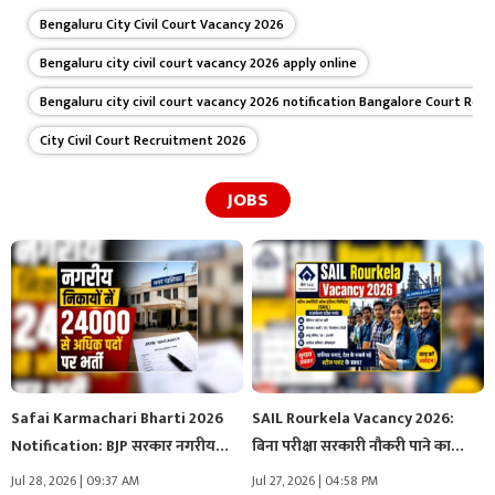
Bengaluru City Civil Court Vacancy 2026
Bengaluru city civil court vacancy 2026 apply online
Bengaluru city civil court vacancy 2026 notification Bangalore Court Rec
City Civil Court Recruitment 2026
JOBS
Safai Karmachari Bharti 2026
SAIL Rourkela Vacancy 2026:
Notification: BJP सरकार नगरीय
बिना परीक्षा सरकारी नौकरी पाने का…
निकायों में…
Jul 28, 2026 | 09:37 AM
Jul 27, 2026 | 04:58 PM