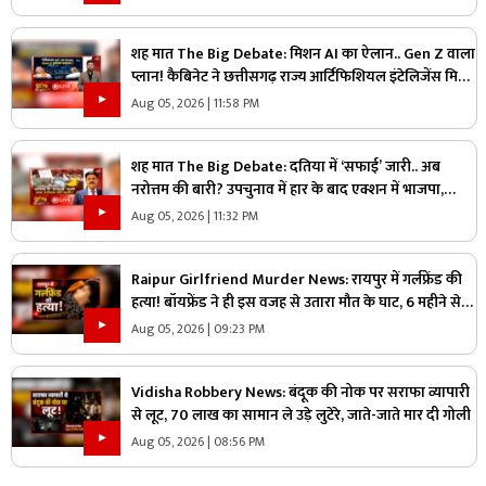
शह मात The Big Debate: मिशन AI का ऐलान.. Gen Z वाला
प्लान! कैबिनेट ने छत्तीसगढ़ राज्य आर्टिफिशियल इंटेलिजेंस मिशन
को दी मंजूरी, क्या Gen Z को ध्यान में रखकर तैयार किया गया
Aug 05, 2026 | 11:58 PM
प्लान?
शह मात The Big Debate: दतिया में ‘सफाई’ जारी.. अब
नरोत्तम की बारी? उपचुनाव में हार के बाद एक्शन में भाजपा,
लोकल बॉडी की सफाई के बाद असली निशाने पर कौन?
Aug 05, 2026 | 11:32 PM
Raipur Girlfriend Murder News: रायपुर में गर्लफ्रेंड की
हत्या! बॉयफ्रेंड ने ही इस वजह से उतारा मौत के घाट, 6 महीने से
रह रहे थे लिव इन में
Aug 05, 2026 | 09:23 PM
Vidisha Robbery News: बंदूक की नोक पर सराफा व्यापारी
से लूट, 70 लाख का सामान ले उड़े लुटेरे, जाते-जाते मार दी गोली
Aug 05, 2026 | 08:56 PM