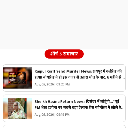
शीर्ष 5 समाचार
Raipur Girlfriend Murder News: रायपुर में गर्लफ्रेंड की
हत्या! बॉयफ्रेंड ने ही इस वजह से उतारा मौत के घाट, 6 महीने से
रह रहे थे लिव इन में
Aug 05, 2026 | 09:23 PM
Sheikh Hasina Return News : दिसंबर में लौटूंगी…’ पूर्व
PM शेख हसीना का सबसे बड़ा ऐलान! प्रेस कॉन्फ्रेंस में खोले ऐसे
राज, मच सकता है सियासी भूचाल
Aug 05, 2026 | 09:19 PM