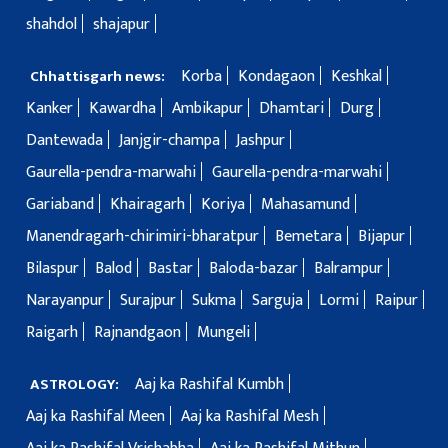
shahdol
shajapur
Korba
Kondagaon
Keshkal
Chhattisgarh news:
Kanker
Kawardha
Ambikapur
Dhamtari
Durg
Dantewada
Janjgir-champa
Jashpur
Gaurella-pendra-marwahi
Gaurella-pendra-marwahi
Gariaband
Khairagarh
Koriya
Mahasamund
Manendragarh-chirimiri-bharatpur
Bemetara
Bijapur
Bilaspur
Balod
Bastar
Baloda-bazar
Balrampur
Narayanpur
Surajpur
Sukma
Sarguja
Lormi
Raipur
Raigarh
Rajnandgaon
Mungeli
Aaj ka Rashifal Kumbh
ASTROLOGY:
Aaj ka Rashifal Meen
Aaj ka Rashifal Mesh