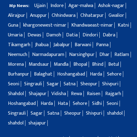
Ujjain
Indore
Agar-malwa
Ashok-nagar
Mp News:
Alirajpur
Anuppur
Chhindwara
Chhatarpur
Gwalior
Guna
khargonewest-nimar
Khandwaeast-nimar
Katni
Umaria
Dewas
Damoh
Datia
Dindori
Dabra
Tikamgarh
Jhabua
Jabalpur
Barwani
Panna
Neemuch
Narmadapuram
Narsinghpur
Dhar
Ratlam
Morena
Mandsaur
Mandla
Bhopal
Bhind
Betul
Burhanpur
Balaghat
Hoshangabad
Harda
Sehore
Seoni
Singrauli
Sagar
Satna
Sheopur
Shivpuri
Shahdol
Shajapur
Vidisha
Rewa
Raisen
Rajgarh
Hoshangabad
Harda
Hata
Sehore
Sidhi
Seoni
Singrauli
Sagar
Satna
Sheopur
Shivpuri
shahdol
shahdol
shajapur