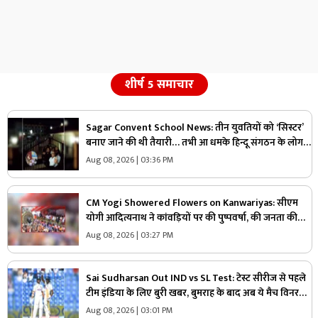
शीर्ष 5 समाचार
Sagar Convent School News: तीन युवतियों को ‘सिस्टर’
बनाए जाने की थी तैयारी… तभी आ धमके हिन्दू संगठन के लोग
और पुलिस, स्कूल में मचा बवाल
Aug 08, 2026 | 03:36 PM
CM Yogi Showered Flowers on Kanwariyas: सीएम
योगी आदित्यनाथ ने कांवड़ियों पर की पुष्पवर्षा, की जनता की
सुख-शांति और समृद्धि की कामना
Aug 08, 2026 | 03:27 PM
Sai Sudharsan Out IND vs SL Test: टेस्ट सीरीज से पहले
टीम इंडिया के लिए बुरी खबर, बुमराह के बाद अब ये मैच विनर
खिलाड़ी हुआ बाहर
Aug 08, 2026 | 03:01 PM