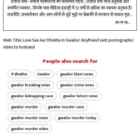
टिकेश वर्मा- जमीनी पत्रकारिता का भरोसेमंद चेहरा... टिकेश वर्मा यानी अनुभवी और
समर्पित पत्रकार.. जिनके पास मीडिया इंडस्ट्री में 12 वर्षों से अधिक का व्यापक अनुभव हैं।
राजनीति, जनसरोकार और आम लोगों से जुड़े मुद्दों पर बेबाकी से सरकार से सवाल पूछता
हूं। पेशेवर पत्रकारिता के अलावा फिल्में देखना, क्रिकेट खेलना और किताबें पढ़ना मुझे
और भी पढ़ें...
बेहद पसंद है। सादा जीवन, उच्च विचार के मानकों पर खरा उतरते हुए अब आपकी बात
प्राथिकता के साथ रखेंगे.. क्योंकि सवाल आपका है।
Web Title: Love Sex Aur Dhokha In Gwalior: Boyfriend sent pornographic
video to husband
People also search for
# dhokha
Gwalior
gwalior blast news
gwalior breaking news
gwalior crime news
gwalior kidnapping case
gwalior latest news
gwalior murder
gwalior murder case
gwalior murder news
gwalior murder today
gwalior murder video