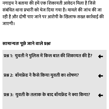
नगाइच ने बताया की हमें एक शिकायती आवेदन मिला है जिसे
संबंधित थाना प्रभारी को भेज दिया गया है। मामले की जांच की जा
रही है और दोषी पाए जाने पर आरोपी के खिलाफ सख्त कार्रवाई की
जाएगी।
सामान्यतः पूछे जाने वाले प्रश्नः
प्रश्न 1:
युवती ने पुलिस में किस बात की शिकायत की है?
प्रश्न 2:
बॉयफ्रेंड ने कैसे किया युवती का शोषण?
उत्तर:
युवती ने आरोप लगाया है कि उसका बॉयफ्रेंड रिंकू परिहार उसे
ब्लैकमेल कर रहा था और शादी का झांसा देकर उसका शोषण कर रहा
था। अब वह किसी और लड़की से शादी करने जा रहा है।
प्रश्न 3:
युवती के तलाक के बाद बॉयफ्रेंड ने क्या किया?
उत्तर:
रिंकू ने युवती को धमकाया कि यदि वह अपने पति को तलाक नहीं
देगी तो वह उसकी आपत्तिजनक तस्वीरें और वीडियो लीक कर देगा। इसी