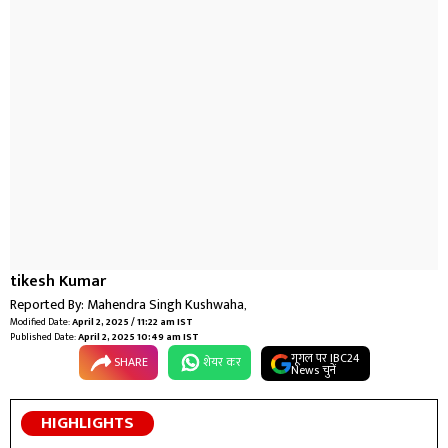
tikesh Kumar
Reported By:
Mahendra Singh Kushwaha
,
Modified Date:
April 2, 2025 / 11:22 am IST
Published Date:
April 2, 2025 10:49 am IST
गूगल पर IBC24
SHARE
शेयर कर
News चुनें
HIGHLIGHTS