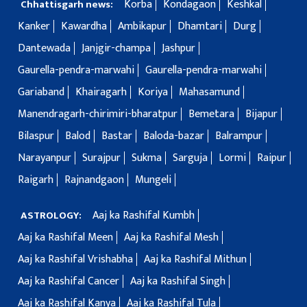
Korba
Kondagaon
Keshkal
Chhattisgarh news:
Kanker
Kawardha
Ambikapur
Dhamtari
Durg
Dantewada
Janjgir-champa
Jashpur
Gaurella-pendra-marwahi
Gaurella-pendra-marwahi
Gariaband
Khairagarh
Koriya
Mahasamund
Manendragarh-chirimiri-bharatpur
Bemetara
Bijapur
Bilaspur
Balod
Bastar
Baloda-bazar
Balrampur
Narayanpur
Surajpur
Sukma
Sarguja
Lormi
Raipur
Raigarh
Rajnandgaon
Mungeli
Aaj ka Rashifal Kumbh
ASTROLOGY:
Aaj ka Rashifal Meen
Aaj ka Rashifal Mesh
Aaj ka Rashifal Vrishabha
Aaj ka Rashifal Mithun
Aaj ka Rashifal Cancer
Aaj ka Rashifal Singh
Aaj ka Rashifal Kanya
Aaj ka Rashifal Tula