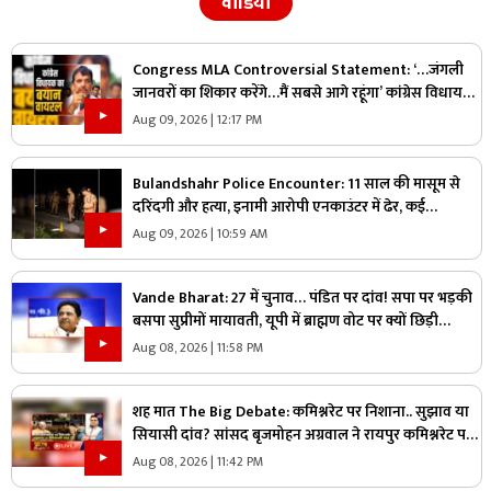
वीडियो
Congress MLA Controversial Statement: ‘…जंगली
जानवरों का शिकार करेंगे…मैं सबसे आगे रहूंगा’ कांग्रेस विधायक
ने दिया विवादित बयान, वायरल हो रहा वीडियो
Aug 09, 2026 | 12:17 PM
Bulandshahr Police Encounter: 11 साल की मासूम से
दरिंदगी और हत्या, इनामी आरोपी एनकाउंटर में ढेर, कई
पुलिसकर्मी भी घायल
Aug 09, 2026 | 10:59 AM
Vande Bharat: 27 में चुनाव… पंडित पर दांव! सपा पर भड़की
बसपा सुप्रीमों मायावती, यूपी में ब्राह्मण वोट पर क्यों छिड़ी
महाभारत?
Aug 08, 2026 | 11:58 PM
शह मात The Big Debate: कमिश्नरेट पर निशाना.. सुझाव या
सियासी दांव? सांसद बृजमोहन अग्रवाल ने रायपुर कमिश्नरेट पर
उठाए सवाल, क्या वाकई में सिस्टम में सुधार की है जरूरत
Aug 08, 2026 | 11:42 PM