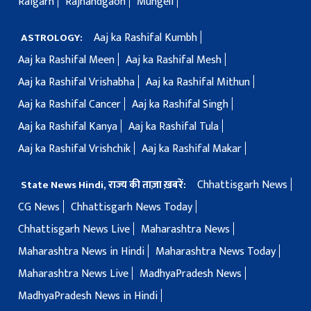
Raigarh
Rajnandgaon
Mungeli
Aaj ka Rashifal Kumbh
ASTROLOGY:
Aaj ka Rashifal Meen
Aaj ka Rashifal Mesh
Aaj ka Rashifal Vrishabha
Aaj ka Rashifal Mithun
Aaj ka Rashifal Cancer
Aaj ka Rashifal Singh
Aaj ka Rashifal Kanya
Aaj ka Rashifal Tula
Aaj ka Rashifal Vrishchik
Aaj ka Rashifal Makar
Chhattisgarh News
State News Hindi, राज्य की ताज़ा ख़बरें:
CG News
Chhattisgarh News Today
Chhattisgarh News Live
Maharashtra News
Maharashtra News in Hindi
Maharashtra News Today
Maharashtra News Live
MadhyaPradesh News
MadhyaPradesh News in Hindi