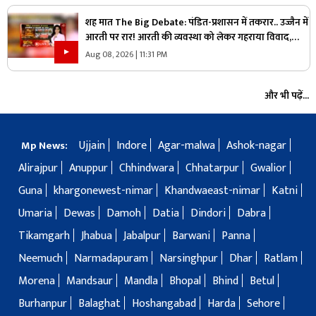
शह मात The Big Debate: पंडित-प्रशासन में तकरार.. उज्जैन में
आरती पर रार! आरती की व्यवस्था को लेकर गहराया विवाद,
आरती के अधिकार को लेकर क्यों उग्र हुए पंडित?
Aug 08, 2026 | 11:31 PM
और भी पढ़ें...
Ujjain
Indore
Agar-malwa
Ashok-nagar
Mp News:
Alirajpur
Anuppur
Chhindwara
Chhatarpur
Gwalior
Guna
khargonewest-nimar
Khandwaeast-nimar
Katni
Umaria
Dewas
Damoh
Datia
Dindori
Dabra
Tikamgarh
Jhabua
Jabalpur
Barwani
Panna
Neemuch
Narmadapuram
Narsinghpur
Dhar
Ratlam
Morena
Mandsaur
Mandla
Bhopal
Bhind
Betul
Burhanpur
Balaghat
Hoshangabad
Harda
Sehore