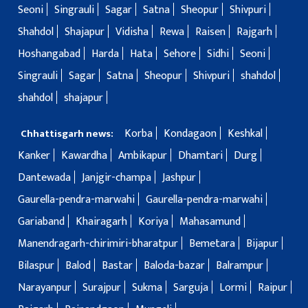
Seoni
Singrauli
Sagar
Satna
Sheopur
Shivpuri
Shahdol
Shajapur
Vidisha
Rewa
Raisen
Rajgarh
Hoshangabad
Harda
Hata
Sehore
Sidhi
Seoni
Singrauli
Sagar
Satna
Sheopur
Shivpuri
shahdol
shahdol
shajapur
Korba
Kondagaon
Keshkal
Chhattisgarh news:
Kanker
Kawardha
Ambikapur
Dhamtari
Durg
Dantewada
Janjgir-champa
Jashpur
Gaurella-pendra-marwahi
Gaurella-pendra-marwahi
Gariaband
Khairagarh
Koriya
Mahasamund
Manendragarh-chirimiri-bharatpur
Bemetara
Bijapur
Bilaspur
Balod
Bastar
Baloda-bazar
Balrampur
Narayanpur
Surajpur
Sukma
Sarguja
Lormi
Raipur