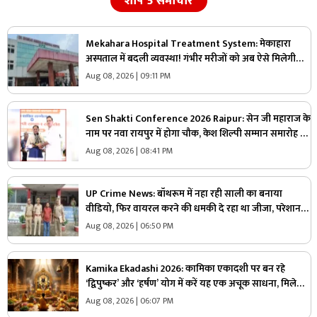
शीर्ष 5 समाचार
Mekahara Hospital Treatment System: मेकाहारा
अस्पताल में बदली व्यवस्था! गंभीर मरीजों को अब ऐसे मिलेगी
इमरजेंसी वार्ड में एंट्री, यहां होगी शुरुआती जांच
Aug 08, 2026 | 09:11 PM
Sen Shakti Conference 2026 Raipur: सेन जी महाराज के
नाम पर नवा रायपुर में होगा चौक, केश शिल्पी सम्मान समारोह में
सीएम साय ने किया ऐलान, सामुदायिक भवन के लिए इतने लाख
Aug 08, 2026 | 08:41 PM
रुपए देगी सरकार
UP Crime News: बॉथरूम में नहा रही साली का बनाया
वीडियो, फिर वायरल करने की धमकी दे रहा था जीजा, परेशान
युवती ने उठाया ये खौफनाक कदम
Aug 08, 2026 | 06:50 PM
Kamika Ekadashi 2026: कामिका एकादशी पर बन रहे
‘द्विपुष्कर’ और ‘हर्षण’ योग में करें यह एक अचूक साधना, मिलेगा
“वाजपेय” यज्ञ का महापुण्य!
Aug 08, 2026 | 06:07 PM