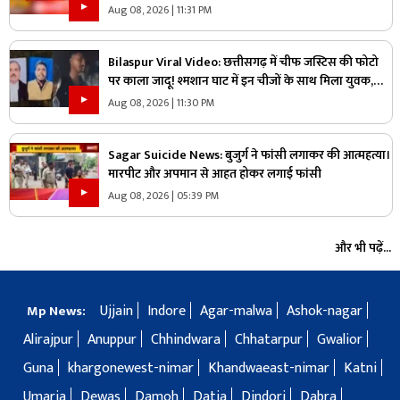
आरती के अधिकार को लेकर क्यों उग्र हुए पंडित?
Aug 08, 2026 | 11:31 PM
Bilaspur Viral Video: छत्तीसगढ़ में चीफ जस्टिस की फोटो
पर काला जादू! श्मशान घाट में इन चीजों के साथ मिला युवक,
देखिए ये पूरा वीडियो
Aug 08, 2026 | 11:30 PM
Sagar Suicide News: बुजुर्ग ने फांसी लगाकर की आत्महत्या।
मारपीट और अपमान से आहत होकर लगाई फांसी
Aug 08, 2026 | 05:39 PM
और भी पढ़ें...
Ujjain
Indore
Agar-malwa
Ashok-nagar
Mp News:
Alirajpur
Anuppur
Chhindwara
Chhatarpur
Gwalior
Guna
khargonewest-nimar
Khandwaeast-nimar
Katni
Umaria
Dewas
Damoh
Datia
Dindori
Dabra