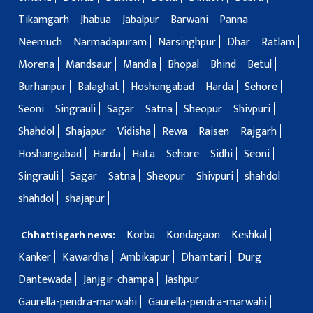
Tikamgarh
Jhabua
Jabalpur
Barwani
Panna
Neemuch
Narmadapuram
Narsinghpur
Dhar
Ratlam
Morena
Mandsaur
Mandla
Bhopal
Bhind
Betul
Burhanpur
Balaghat
Hoshangabad
Harda
Sehore
Seoni
Singrauli
Sagar
Satna
Sheopur
Shivpuri
Shahdol
Shajapur
Vidisha
Rewa
Raisen
Rajgarh
Hoshangabad
Harda
Hata
Sehore
Sidhi
Seoni
Singrauli
Sagar
Satna
Sheopur
Shivpuri
shahdol
shahdol
shajapur
Korba
Kondagaon
Keshkal
Chhattisgarh news:
Kanker
Kawardha
Ambikapur
Dhamtari
Durg
Dantewada
Janjgir-champa
Jashpur
Gaurella-pendra-marwahi
Gaurella-pendra-marwahi