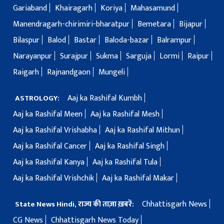
Gariaband
Khairagarh
Koriya
Mahasamund
Manendragarh-chirimiri-bharatpur
Bemetara
Bijapur
Bilaspur
Balod
Bastar
Baloda-bazar
Balrampur
Narayanpur
Surajpur
Sukma
Sarguja
Lormi
Raipur
Raigarh
Rajnandgaon
Mungeli
Aaj ka Rashifal Kumbh
ASTROLOGY:
Aaj ka Rashifal Meen
Aaj ka Rashifal Mesh
Aaj ka Rashifal Vrishabha
Aaj ka Rashifal Mithun
Aaj ka Rashifal Cancer
Aaj ka Rashifal Singh
Aaj ka Rashifal Kanya
Aaj ka Rashifal Tula
Aaj ka Rashifal Vrishchik
Aaj ka Rashifal Makar
Chhattisgarh News
State News Hindi, राज्य की ताज़ा ख़बरें:
CG News
Chhattisgarh News Today