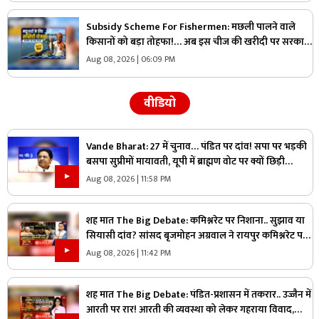
Subsidy Scheme For Fishermen: मछली पालने वाले
किसानों को बड़ा तोहफा!… अब इस चीज की खरीदी पर सरकार
देगी 70 प्रतिशत की छूट, जानिए कैसे ले सकते हैं लाभ
Aug 08, 2026 | 06:09 PM
वीडियो
Vande Bharat: 27 में चुनाव… पंडित पर दांव! सपा पर भड़की
बसपा सुप्रीमों मायावती, यूपी में ब्राह्मण वोट पर क्यों छिड़ी
महाभारत?
Aug 08, 2026 | 11:58 PM
शह मात The Big Debate: कमिश्नरेट पर निशाना.. सुझाव या
सियासी दांव? सांसद बृजमोहन अग्रवाल ने रायपुर कमिश्नरेट पर
उठाए सवाल, क्या वाकई में सिस्टम में सुधार की है जरूरत
Aug 08, 2026 | 11:42 PM
शह मात The Big Debate: पंडित-प्रशासन में तकरार.. उज्जैन में
आरती पर रार! आरती की व्यवस्था को लेकर गहराया विवाद,