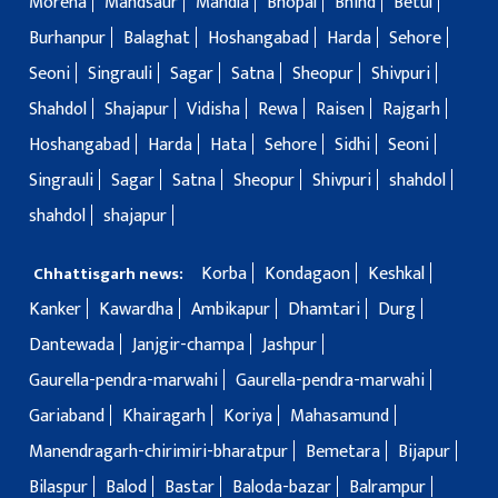
Morena
Mandsaur
Mandla
Bhopal
Bhind
Betul
Burhanpur
Balaghat
Hoshangabad
Harda
Sehore
Seoni
Singrauli
Sagar
Satna
Sheopur
Shivpuri
Shahdol
Shajapur
Vidisha
Rewa
Raisen
Rajgarh
Hoshangabad
Harda
Hata
Sehore
Sidhi
Seoni
Singrauli
Sagar
Satna
Sheopur
Shivpuri
shahdol
shahdol
shajapur
Korba
Kondagaon
Keshkal
Chhattisgarh news:
Kanker
Kawardha
Ambikapur
Dhamtari
Durg
Dantewada
Janjgir-champa
Jashpur
Gaurella-pendra-marwahi
Gaurella-pendra-marwahi
Gariaband
Khairagarh
Koriya
Mahasamund
Manendragarh-chirimiri-bharatpur
Bemetara
Bijapur
Bilaspur
Balod
Bastar
Baloda-bazar
Balrampur