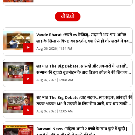
वीडियो
Vande Bharat : खरगे vs रिजिजू.. सदन में आर-पार, अमित
शाह के खिलाफ विपक्ष का प्रदर्शन, क्या ऐसे ही शोर शराबे में दब
जाएंगे असली मुद्दे?
Aug 06, 2026 | 11:54 PM
शह मात The Big Debate: सांसदों और अफसरों में ‘लड़ाई’..
सम्मान की दुहाई! बृजमोहन के बाद विजय बघेल ने की शिकायत,
जानिए राज्य का मामला आखिर संसद तक क्यों पहुंचा?
Aug 07, 2026 | 12:08 AM
शह मात The Big Debate: वाह सड़क.. आह सड़क, आंकड़ों की
तड़क-भड़क! MP में सड़कों के लिए रोना जारी, बार-बार ताकीद
के बाद भी क्यों नहीं सुधरे हालात
Aug 07, 2026 | 12:05 AM
Barwani News : महिला अपने 2 बच्चों के साथ कुएं में कूदी |