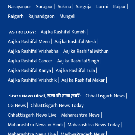
Narayanpur
Surajpur
Sukma
Sarguja
Lormi
Raipur
Raigarh
Rajnandgaon
Mungeli
Aaj ka Rashifal Kumbh
ASTROLOGY:
Aaj ka Rashifal Meen
Aaj ka Rashifal Mesh
Aaj ka Rashifal Vrishabha
Aaj ka Rashifal Mithun
Aaj ka Rashifal Cancer
Aaj ka Rashifal Singh
Aaj ka Rashifal Kanya
Aaj ka Rashifal Tula
Aaj ka Rashifal Vrishchik
Aaj ka Rashifal Makar
Chhattisgarh News
State News Hindi, राज्य की ताज़ा ख़बरें:
CG News
Chhattisgarh News Today
Chhattisgarh News Live
Maharashtra News
Maharashtra News in Hindi
Maharashtra News Today
Maharashtra News Live
MadhyaPradesh News