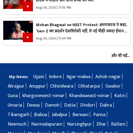
हादसे में महिला और दोनों बच्चों की मौत
Aug 06, 2026 | 11:05 PM
Mohan Bhagwat on NEET Protest: आरएसएस ने कहा,
‘Gen-Z का प्रदर्शन देशविरोधी नहीं, ये नई पीढ़ी ज्यादा ईमानदार
है’.. पढ़ें मोहन भागवत NEET प्रोटेस्ट पर और क्या कहा
Aug 06, 2026 | 11:49 PM
और भी पढ़ें...
Ujjain
Indore
Agar-malwa
Ashok-nagar
Mp News:
Alirajpur
Anuppur
Chhindwara
Chhatarpur
Gwalior
Guna
khargonewest-nimar
Khandwaeast-nimar
Katni
Umaria
Dewas
Damoh
Datia
Dindori
Dabra
Tikamgarh
Jhabua
Jabalpur
Barwani
Panna
Neemuch
Narmadapuram
Narsinghpur
Dhar
Ratlam