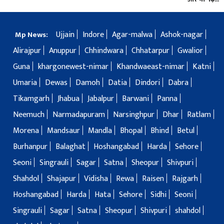
Ujjain
Indore
Agar-malwa
Ashok-nagar
Mp News:
Alirajpur
Anuppur
Chhindwara
Chhatarpur
Gwalior
Guna
khargonewest-nimar
Khandwaeast-nimar
Katni
Umaria
Dewas
Damoh
Datia
Dindori
Dabra
Tikamgarh
Jhabua
Jabalpur
Barwani
Panna
Neemuch
Narmadapuram
Narsinghpur
Dhar
Ratlam
Morena
Mandsaur
Mandla
Bhopal
Bhind
Betul
Burhanpur
Balaghat
Hoshangabad
Harda
Sehore
Seoni
Singrauli
Sagar
Satna
Sheopur
Shivpuri
Shahdol
Shajapur
Vidisha
Rewa
Raisen
Rajgarh
Hoshangabad
Harda
Hata
Sehore
Sidhi
Seoni
Singrauli
Sagar
Satna
Sheopur
Shivpuri
shahdol