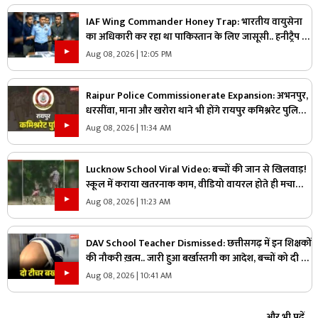
IAF Wing Commander Honey Trap: भारतीय वायुसेना
का अधिकारी कर रहा था पाकिस्तान के लिए जासूसी.. हनीट्रैप में
फंसकर किया कुछ ऐसा जानकार रह जायेंगे हैरान
Aug 08, 2026 | 12:05 PM
Raipur Police Commissionerate Expansion: अभनपुर,
धरसींवा, माना और खरोरा थाने भी होंगे रायपुर कमिश्नरेट पुलिस
में शामिल!.. किसने कहा, ‘यहां अफसर ज्यादा, जवान काम?’.. पढ़ें
Aug 08, 2026 | 11:34 AM
Lucknow School Viral Video: बच्चों की जान से खिलवाड़!
स्कूल में कराया खतरनाक काम, वीडियो वायरल होते ही मचा
हड़कंप
Aug 08, 2026 | 11:23 AM
DAV School Teacher Dismissed: छत्तीसगढ़ में इन शिक्षकों
की नौकरी ख़त्म.. जारी हुआ बर्खास्तगी का आदेश, बच्चों को दी थी
ये तालिबानी सजा
Aug 08, 2026 | 10:41 AM
और भी पढ़ें...