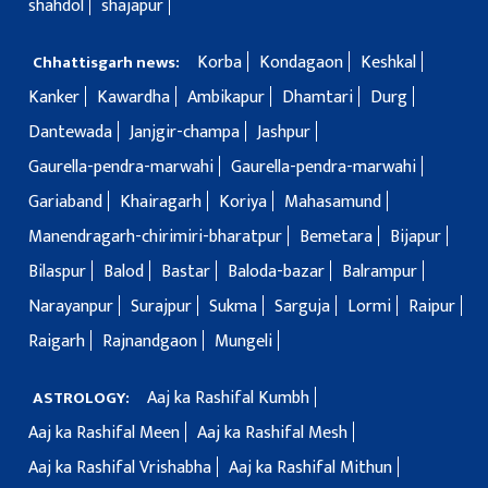
shahdol
shajapur
Korba
Kondagaon
Keshkal
Chhattisgarh news:
Kanker
Kawardha
Ambikapur
Dhamtari
Durg
Dantewada
Janjgir-champa
Jashpur
Gaurella-pendra-marwahi
Gaurella-pendra-marwahi
Gariaband
Khairagarh
Koriya
Mahasamund
Manendragarh-chirimiri-bharatpur
Bemetara
Bijapur
Bilaspur
Balod
Bastar
Baloda-bazar
Balrampur
Narayanpur
Surajpur
Sukma
Sarguja
Lormi
Raipur
Raigarh
Rajnandgaon
Mungeli
Aaj ka Rashifal Kumbh
ASTROLOGY:
Aaj ka Rashifal Meen
Aaj ka Rashifal Mesh
Aaj ka Rashifal Vrishabha
Aaj ka Rashifal Mithun