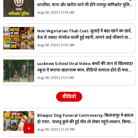
धरसींवा, माना और खरोरा थाने भी होंगे रायपुर कमिश्नरेट पुलिस
में शामिल!.. किसने कहा, ‘यहां अफसर ज्यादा, जवान काम?’.. पढ़ें
Aug 08, 2026 | 11:34 AM
Non Vegetarian Thali Cost: जुलाई में बढ़ा खाने का खर्च,
वेज से ज्यादा नॉनवेज थाली हुई महंगी, सामने आई चौंकाने वाली
वजह
Aug 08, 2026 | 11:02 AM
Lucknow School Viral Video: बच्चों की जान से खिलवाड़!
स्कूल में कराया खतरनाक काम, वीडियो वायरल होते ही मचा
हड़कंप
Aug 08, 2026 | 11:23 AM
वीडियो
Bilaspur Dog Funeral Controversy: बिलासपुर में बवाल
हो गया!.. पालतू कुत्ते की हुई मौत तो लेकर पहुंचे श्मशान, किया
दाह संस्कार तो शुरू हो गया हंगामा
Aug 08, 2026 | 12:29 PM