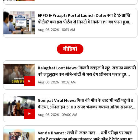
चेतावनी
EPFO E-Praapti Portal Launch Date: क्या है ‘ई-प्राप्ति’
पोर्टल? क्या इस पोर्टल से मिनटों में मिलेगा PF का फंसा हुआ
पैसा? जानिए कब से मिलेगी यह बड़ी सुविधा
Aug 06, 2026 | 10:13 AM
वीडियो
Balaghat Loot News: फिल्मी स्टाइल में लूट, सराफा व्यापारी
को लहूलुहान कर सोने-चांदी से भरा बैग छीनकर फरार हुए
बदमाश, पूरे शहर में नाकेबंदी
Aug 06, 2026 | 10:32 AM
Sonipat Viral News: पिता की मौत के बाद भी नहीं पहुंचीं 3
बेटियां, ऑनलाइन 5100 रुपए भेजकर कराया अंतिम संस्कार,
वीडियो कॉल पर बोली- “अभी और कितना टाइम लगेगा?”
Aug 06, 2026 | 09:00 AM
Vande Bharat : रांची में ‘जंतर-मंतर’… भर्ती परीक्षा पर गदर!
कौन है झारखंड का सोनम वांग्चुख? जाने कौन है देवेंद्र नाथ महतो