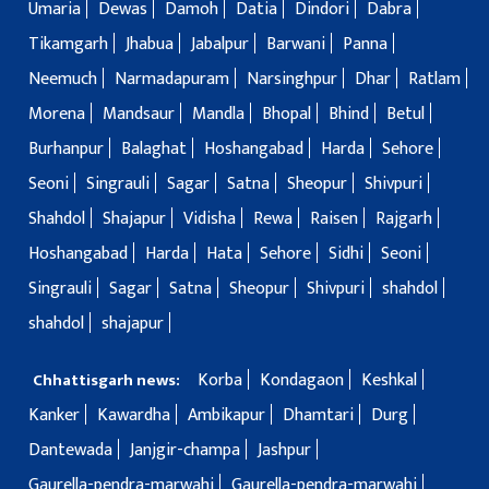
Umaria
Dewas
Damoh
Datia
Dindori
Dabra
Tikamgarh
Jhabua
Jabalpur
Barwani
Panna
Neemuch
Narmadapuram
Narsinghpur
Dhar
Ratlam
Morena
Mandsaur
Mandla
Bhopal
Bhind
Betul
Burhanpur
Balaghat
Hoshangabad
Harda
Sehore
Seoni
Singrauli
Sagar
Satna
Sheopur
Shivpuri
Shahdol
Shajapur
Vidisha
Rewa
Raisen
Rajgarh
Hoshangabad
Harda
Hata
Sehore
Sidhi
Seoni
Singrauli
Sagar
Satna
Sheopur
Shivpuri
shahdol
shahdol
shajapur
Korba
Kondagaon
Keshkal
Chhattisgarh news:
Kanker
Kawardha
Ambikapur
Dhamtari
Durg
Dantewada
Janjgir-champa
Jashpur
Gaurella-pendra-marwahi
Gaurella-pendra-marwahi