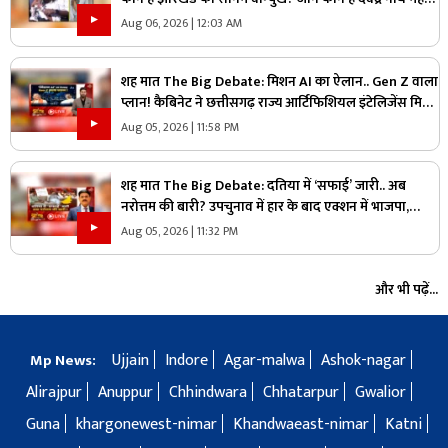
?
Aug 06, 2026 | 12:03 AM
शह मात The Big Debate: मिशन AI का ऐलान.. Gen Z वाला
प्लान! कैबिनेट ने छत्तीसगढ़ राज्य आर्टिफिशियल इंटेलिजेंस मिशन
को दी मंजूरी, क्या Gen Z को ध्यान में रखकर तैयार किया गया
Aug 05, 2026 | 11:58 PM
प्लान?
शह मात The Big Debate: दतिया में ‘सफाई’ जारी.. अब
नरोत्तम की बारी? उपचुनाव में हार के बाद एक्शन में भाजपा,
लोकल बॉडी की सफाई के बाद असली निशाने पर कौन?
Aug 05, 2026 | 11:32 PM
और भी पढ़ें...
Ujjain
Indore
Agar-malwa
Ashok-nagar
Mp News:
Alirajpur
Anuppur
Chhindwara
Chhatarpur
Gwalior
Guna
khargonewest-nimar
Khandwaeast-nimar
Katni