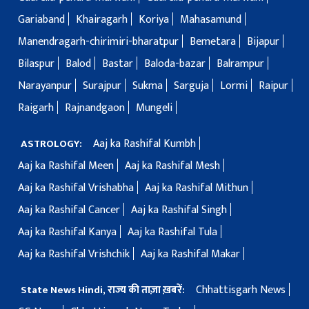
Gariaband
Khairagarh
Koriya
Mahasamund
Manendragarh-chirimiri-bharatpur
Bemetara
Bijapur
Bilaspur
Balod
Bastar
Baloda-bazar
Balrampur
Narayanpur
Surajpur
Sukma
Sarguja
Lormi
Raipur
Raigarh
Rajnandgaon
Mungeli
Aaj ka Rashifal Kumbh
ASTROLOGY:
Aaj ka Rashifal Meen
Aaj ka Rashifal Mesh
Aaj ka Rashifal Vrishabha
Aaj ka Rashifal Mithun
Aaj ka Rashifal Cancer
Aaj ka Rashifal Singh
Aaj ka Rashifal Kanya
Aaj ka Rashifal Tula
Aaj ka Rashifal Vrishchik
Aaj ka Rashifal Makar
Chhattisgarh News
State News Hindi, राज्य की ताज़ा ख़बरें: