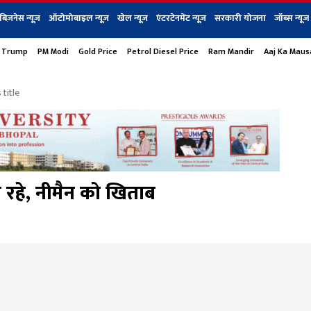
बिज़नेस न्यूज़
ऑटोमोबाइल न्यूज़
खेल न्यूज़
एंटरटेनमेंट न्यूज़
सरकारी योजना
जॉब्स न्यूज
 Trump
PM Modi
Gold Price
Petrol Diesel Price
Ram Mandir
Aaj Ka Mau
s
बिज़नेस
टेक न्यूज
धर्म
ऑटोमोबाइल
एंटरटेनम
शेयर बाज़ार
गैजेट्स न्यूज
title
र रहे, नीमैन को खिताब