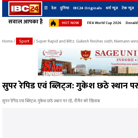
☰
देश
दुनिया
IBC24 Originals
धर्म न्यूज़
टेक न्यूज़
सवाल आपका है
HOT NOW
FIFA World Cup 2026
Donald
देश
प्रदेश न्यूज
शहर
दुनिया
IBC24 Original
छत्तीसगढ़ न्यूज
भोपाल
Home
/
Sport
/ Super Rapid and Blitz: Gukesh finishes sixth, Niemann wins 
मध्यप्रदेश न्यूज
इंदौर
उत्तर प्रदेश न्यूज
जबलपुर
बिहार न्यूज
ग्वालियर
उत्तराखंड न्यूज
रायपुर
महाराष्ट्र न्यूज
बिलासपुर
सुपर रेपिड एवं ब्लिट्ज: गुकेश छठे स्थान प
हिमाचल प्रदेश न्यूज
हरियाणा न्यूज
सुपर रेपिड एवं ब्लिट्ज: गुकेश छठे स्थान पर रहे, नीमैन को खिताब