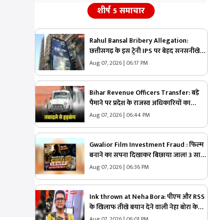
शीर्ष 5 समाचार
Rahul Bansal Bribery Allegation:
छत्तीसगढ़ के इस ट्रेनी IPS पर बेहद सनसनीखेज
आरोप.. इस शख्स का दावा, ‘हवाला के जरिये
Aug 07, 2026 | 06:17 PM
लिया एक करोड़ रुपये का रिश्वत’.. CBI एक्टिव
Bihar Revenue Officers Transfer: बड़े
पैमाने पर प्रदेश के राजस्व अधिकारियों का
तबादला.. सरकार ने जारी की आदेश के साथ पूरी
Aug 07, 2026 | 06:44 PM
सूची, आप भी देखें
Gwalior Film Investment Fraud : फिल्म
बनाने का सपना दिखाकर बिछाया जाल! 3 साल
बाद खुलने लगी परत-दर-परत कहानी, सच्चाई
Aug 07, 2026 | 06:36 PM
पता चली तो उड़ गए होश
Ink thrown at Neha Bora: पीएम और RSS
के खिलाफ तीखे बयान देने वाली नेहा बोरा के
चेहरे पर फेंकी गई स्याही.. JPSC आंदोलन के
Aug 07, 2026 | 06:01 PM