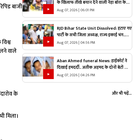
के खिलाफ तीखे बयान देने वाली नेहा बोरा के
 रेपिड बाजी
चेहरे पर फेंकी गई स्याही.. JPSC आंदोलन के
Aug 07, 2026 | 06:01 PM
दौरान सामने आई घटना, देखें वीडियो
RJD Bihar State Unit Dissolved: हटाए गए
पार्टी के सभी जिला अध्यक्ष, राज्य इकाई भंग..
 विश्व
उप-चुनाव में मिली करारी हार के बाद लिया गया
Aug 07, 2026 | 04:56 PM
बड़ा फैसला..
लने वाले
Aban Ahmed funeral News: हाईकोर्ट ने
दिखाई हमदर्दी.. अतीक अहमद के दोनों बेटों को
मिली पेरोल.. छोटे भाई अबान के जनाज़े में होंगे
Aug 07, 2026 | 04:26 PM
शामिल
ंदारोव के
और भी पढ़ें...
 भी मिला।