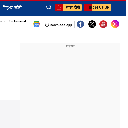
विजुअल स्टोरी
लाइव टीवी
IBC24 UP UK
sam
Parliament Monsoon Session
×
ेंट
खेल
जॉब्स न्यूज
Youtube Channels
Download App
यूथ कॉर्नर
IBC24
Ibc24 Jankarwan
IBC 24 Digital
Ibc24 Up-Uk
Ibc24 Madhya
Ibc24 Maidani
Ibc24 Sarguja
Ibc24 Bastar
Ibc24 Malwa
Ibc24 Mahakoshal