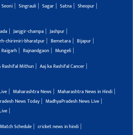
Seoni
Singrauli
Sagar
Satna
Sheopur
ada
Janjgir-champa
Jashpur
h-chirimiri-bharatpur
Bemetara
Bijapur
Raigarh
Rajnandgaon
Mungeli
a Rashifal Mithun
Aaj ka Rashifal Cancer
Live
Maharashtra News
Maharashtra News in Hindi
radesh News Today
MadhyaPradesh News Live
Live
 Match Schedule
cricket news in hindi