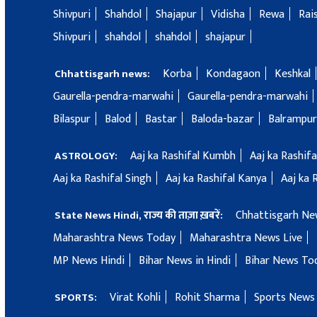
Shivpuri
Shahdol
Shajapur
Vidisha
Rewa
Rai
Shivpuri
shahdol
shahdol
shajapur
Korba
Kondagaon
Keshkal
Chhattisgarh news:
Gaurella-pendra-marwahi
Gaurella-pendra-marwahi
Bilaspur
Balod
Bastar
Baloda-bazar
Balrampur
Aaj ka Rashifal Kumbh
Aaj ka Rashif
ASTROLOGY:
Aaj ka Rashifal Singh
Aaj ka Rashifal Kanya
Aaj ka 
Chhattisgarh Ne
State News Hindi, राज्य की ताज़ा ख़बरें:
Maharashtra News Today
Maharashtra News Live
MP News Hindi
Bihar News in Hindi
Bihar News To
Virat Kohli
Rohit Sharma
Sports News 
SPORTS: