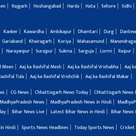
sen
Rajgarh
Hoshangabad
Harda
Hata
Sehore
Sidhi
Kanker
Kawardha
Ambikapur
Dhamtari
Durg
Dantew
Gariaband
Khairagarh
Koriya
Mahasamund
Manendragar
Narayanpur
Surajpur
Sukma
Sarguja
Lormi
Raipur
al Meen
Aaj ka Rashifal Mesh
Aaj ka Rashifal Vrishabha
Aaj k
Rashifal Tula
Aaj ka Rashifal Vrishchik
Aaj ka Rashifal Makar
ws
CG News
Chhattisgarh News Today
Chhattisgarh News 
MadhyaPradesh News
MadhyaPradesh News in Hindi
MadhyaP
day
Bihar News Live
Latest Bihar News in Hindi
Bihar News 
in Hindi
Sports News Headlines
Today Sports News
Cricket