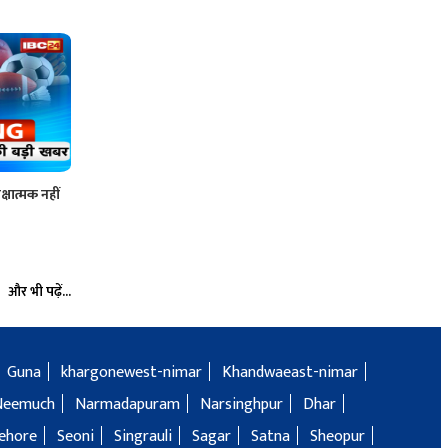
्षात्मक नहीं
और भी पढ़ें...
Guna
khargonewest-nimar
Khandwaeast-nimar
Neemuch
Narmadapuram
Narsinghpur
Dhar
ehore
Seoni
Singrauli
Sagar
Satna
Sheopur