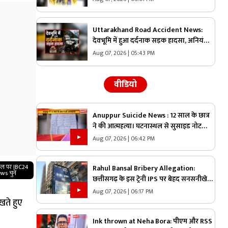
दौरान सामने आई घटना, देखें वीडियो
Uttarakhand Road Accident News:
देवभूमि में हुआ दर्दनाक सड़क हादसा, अनियंत्रित
होकर खाई में गिरी बोलेरो, एक ही परिवार के
Aug 07, 2026 | 05:43 PM
इतने लोगों की हुई मौत
वीडियो
Anuppur Suicide News : 12 साल के छात्र
ने की आत्महत्या। घटनास्थल से सुसाइड नोट
बरामद
Aug 07, 2026 | 06:42 PM
गल पर IBC24
Rahul Bansal Bribery Allegation:
ws चुनें
छत्तीसगढ़ के इस ट्रेनी IPS पर बेहद सनसनीखेज
आरोप.. इस शख्स का दावा, ‘हवाला के जरिये
Aug 07, 2026 | 06:17 PM
लिया एक करोड़ रुपये का रिश्वत’.. CBI एक्टिव
खते हुए
Ink thrown at Neha Bora: पीएम और RSS