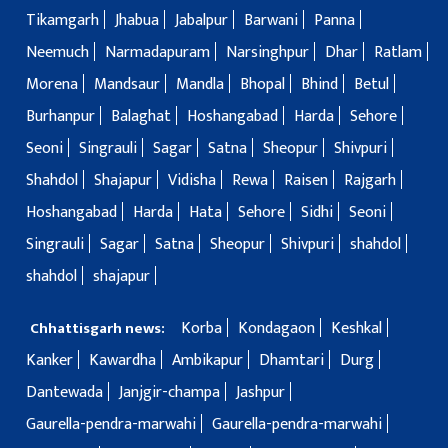
Tikamgarh
Jhabua
Jabalpur
Barwani
Panna
Neemuch
Narmadapuram
Narsinghpur
Dhar
Ratlam
Morena
Mandsaur
Mandla
Bhopal
Bhind
Betul
Burhanpur
Balaghat
Hoshangabad
Harda
Sehore
Seoni
Singrauli
Sagar
Satna
Sheopur
Shivpuri
Shahdol
Shajapur
Vidisha
Rewa
Raisen
Rajgarh
Hoshangabad
Harda
Hata
Sehore
Sidhi
Seoni
Singrauli
Sagar
Satna
Sheopur
Shivpuri
shahdol
shahdol
shajapur
Korba
Kondagaon
Keshkal
Chhattisgarh news:
Kanker
Kawardha
Ambikapur
Dhamtari
Durg
Dantewada
Janjgir-champa
Jashpur
Gaurella-pendra-marwahi
Gaurella-pendra-marwahi