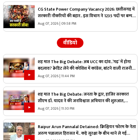
CG State Power Company Vacancy 2026: छत्तीसगढ़ में
सरकारी नौकरियों की बहार.. इस विभाग ने 1235 पदों पर बम्पर
भर्ती, डाटा एंट्री ऑपरेटर के ही 400 पद
Aug 07, 2026 | 09:58 PM
वीडियो
शह मात The Big Debate: अब UCC का दांव..’गढ़’ में होगा
बदलाव? क्रेडिट लेने की कोशिश में कांग्रेस, बांटने वाली राजनीति
पर क्या है सरकार का जवाब?
Aug 07, 2026 | 11:44 PM
शह मात The Big Debate: जनता के द्वार, हाजिर सरकार!
सीएम डॉ. यादव ने की जनविश्वास अभियान की शुरुआत,
जनविश्वास मुहीम से क्या मजबूत होगी जमीनी पकड़
Aug 07, 2026 | 11:30 PM
Raipur Arun Pannalal Detained: क्रिश्चियन फोरम के नेता
अरुण पन्नालाल हिरासत में.. कड़े सुरक्षा के बीच थाने ले गई
पुलिस, जानें क्या है आरोप