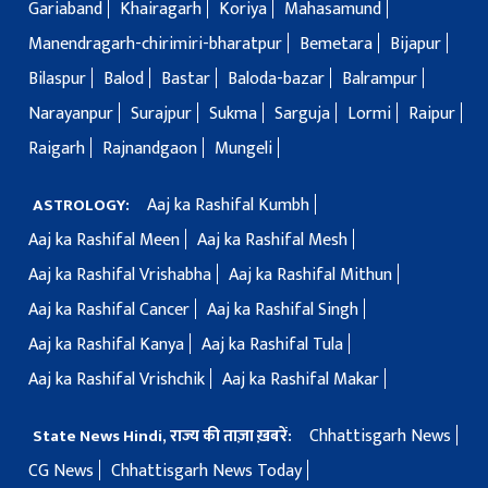
Gariaband
Khairagarh
Koriya
Mahasamund
Manendragarh-chirimiri-bharatpur
Bemetara
Bijapur
Bilaspur
Balod
Bastar
Baloda-bazar
Balrampur
Narayanpur
Surajpur
Sukma
Sarguja
Lormi
Raipur
Raigarh
Rajnandgaon
Mungeli
Aaj ka Rashifal Kumbh
ASTROLOGY:
Aaj ka Rashifal Meen
Aaj ka Rashifal Mesh
Aaj ka Rashifal Vrishabha
Aaj ka Rashifal Mithun
Aaj ka Rashifal Cancer
Aaj ka Rashifal Singh
Aaj ka Rashifal Kanya
Aaj ka Rashifal Tula
Aaj ka Rashifal Vrishchik
Aaj ka Rashifal Makar
Chhattisgarh News
State News Hindi, राज्य की ताज़ा ख़बरें:
CG News
Chhattisgarh News Today