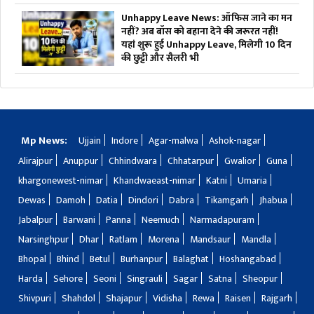
Unhappy Leave News: ऑफिस जाने का मन
नहीं? अब बॉस को बहाना देने की जरूरत नहीं!
यहां शुरू हुई Unhappy Leave, मिलेगी 10 दिन
की छुट्टी और सैलरी भी
Mp News:
Ujjain
Indore
Agar-malwa
Ashok-nagar
Alirajpur
Anuppur
Chhindwara
Chhatarpur
Gwalior
Guna
khargonewest-nimar
Khandwaeast-nimar
Katni
Umaria
Dewas
Damoh
Datia
Dindori
Dabra
Tikamgarh
Jhabua
Jabalpur
Barwani
Panna
Neemuch
Narmadapuram
Narsinghpur
Dhar
Ratlam
Morena
Mandsaur
Mandla
Bhopal
Bhind
Betul
Burhanpur
Balaghat
Hoshangabad
Harda
Sehore
Seoni
Singrauli
Sagar
Satna
Sheopur
Shivpuri
Shahdol
Shajapur
Vidisha
Rewa
Raisen
Rajgarh