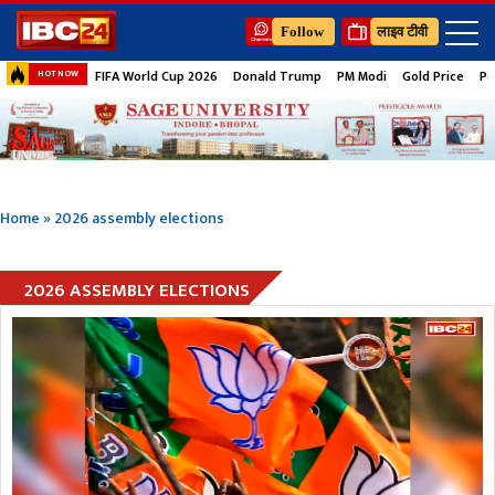
Follow
लाइव टीवी
FIFA World Cup 2026
Donald Trump
PM Modi
Gold Price
Pe
HOT NOW
Home
»
2026 assembly elections
2026 ASSEMBLY ELECTIONS