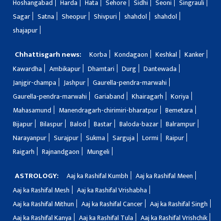
Hoshangabad
Harda
Hata
Sehore
Sidhi
Seoni
Singrauli
Sagar
Satna
Sheopur
Shivpuri
shahdol
shahdol
shajapur
Chhattisgarh news:
Korba
Kondagaon
Keshkal
Kanker
Kawardha
Ambikapur
Dhamtari
Durg
Dantewada
Janjgir-champa
Jashpur
Gaurella-pendra-marwahi
Gaurella-pendra-marwahi
Gariaband
Khairagarh
Koriya
Mahasamund
Manendragarh-chirimiri-bharatpur
Bemetara
Bijapur
Bilaspur
Balod
Bastar
Baloda-bazar
Balrampur
Narayanpur
Surajpur
Sukma
Sarguja
Lormi
Raipur
Raigarh
Rajnandgaon
Mungeli
ASTROLOGY:
Aaj ka Rashifal Kumbh
Aaj ka Rashifal Meen
Aaj ka Rashifal Mesh
Aaj ka Rashifal Vrishabha
Aaj ka Rashifal Mithun
Aaj ka Rashifal Cancer
Aaj ka Rashifal Singh
Aaj ka Rashifal Kanya
Aaj ka Rashifal Tula
Aaj ka Rashifal Vrishchik