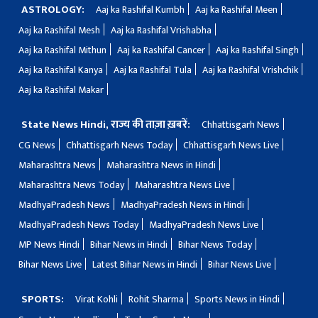
ASTROLOGY:
Aaj ka Rashifal Kumbh
Aaj ka Rashifal Meen
Aaj ka Rashifal Mesh
Aaj ka Rashifal Vrishabha
Aaj ka Rashifal Mithun
Aaj ka Rashifal Cancer
Aaj ka Rashifal Singh
Aaj ka Rashifal Kanya
Aaj ka Rashifal Tula
Aaj ka Rashifal Vrishchik
Aaj ka Rashifal Makar
State News Hindi, राज्य की ताज़ा ख़बरें:
Chhattisgarh News
CG News
Chhattisgarh News Today
Chhattisgarh News Live
Maharashtra News
Maharashtra News in Hindi
Maharashtra News Today
Maharashtra News Live
MadhyaPradesh News
MadhyaPradesh News in Hindi
MadhyaPradesh News Today
MadhyaPradesh News Live
MP News Hindi
Bihar News in Hindi
Bihar News Today
Bihar News Live
Latest Bihar News in Hindi
Bihar News Live
SPORTS:
Virat Kohli
Rohit Sharma
Sports News in Hindi