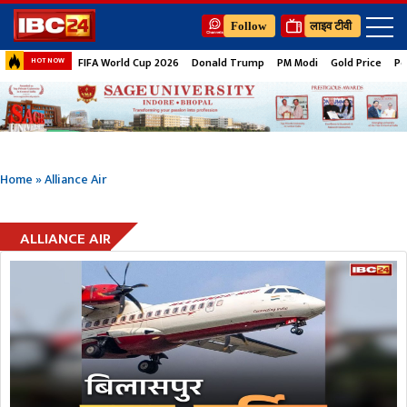
Follow
लाइव टीवी
FIFA World Cup 2026
Donald Trump
PM Modi
Gold Price
Pe
HOT NOW
Home
»
Alliance Air
ALLIANCE AIR