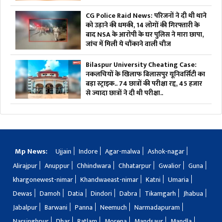
CG Police Raid News: परिजनों ने दी थी थाने
को उड़ाने की धमकी, 14 लोगों की गिरफ्तारी के
बाद NSA के आरोपी के घर पुलिस ने मारा छापा,
जांच में मिली ये चौंकाने वाली चीज
Bilaspur University Cheating Case:
नकलचियों के खिलाफ बिलासपुर यूनिवर्सिटी का
बड़ा स्ट्राइक.. 74 छात्रों की परीक्षा रद्द, 45 हजार
से ज्यादा छात्रों ने दी थी परीक्षा..
Mp News:
Ujjain
Indore
Agar-malwa
Ashok-nagar
Alirajpur
Anuppur
Chhindwara
Chhatarpur
Gwalior
Guna
khargonewest-nimar
Khandwaeast-nimar
Katni
Umaria
Dewas
Damoh
Datia
Dindori
Dabra
Tikamgarh
Jhabua
Jabalpur
Barwani
Panna
Neemuch
Narmadapuram
Narsinghpur
Dhar
Ratlam
Morena
Mandsaur
Mandla