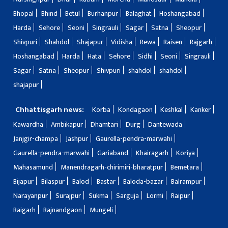
Bhopal
Bhind
Betul
Burhanpur
Balaghat
Hoshangabad
Harda
Sehore
Seoni
Singrauli
Sagar
Satna
Sheopur
Shivpuri
Shahdol
Shajapur
Vidisha
Rewa
Raisen
Rajgarh
Hoshangabad
Harda
Hata
Sehore
Sidhi
Seoni
Singrauli
Sagar
Satna
Sheopur
Shivpuri
shahdol
shahdol
shajapur
Chhattisgarh news:
Korba
Kondagaon
Keshkal
Kanker
Kawardha
Ambikapur
Dhamtari
Durg
Dantewada
Janjgir-champa
Jashpur
Gaurella-pendra-marwahi
Gaurella-pendra-marwahi
Gariaband
Khairagarh
Koriya
Mahasamund
Manendragarh-chirimiri-bharatpur
Bemetara
Bijapur
Bilaspur
Balod
Bastar
Baloda-bazar
Balrampur
Narayanpur
Surajpur
Sukma
Sarguja
Lormi
Raipur
Raigarh
Rajnandgaon
Mungeli