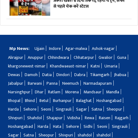
जरूरी खबर! 6 दिनों तक रद्द रहेगी ये ट्रेन, सफर
से पहले चेक करें स्टेटस
Mp News:
Ujjain
Indore
Agar-malwa
Ashok-nagar
Alirajpur
Anuppur
Chhindwara
Chhatarpur
Gwalior
Guna
khargonewest-nimar
Khandwaeast-nimar
Katni
Umaria
Dewas
Damoh
Datia
Dindori
Dabra
Tikamgarh
Jhabua
Jabalpur
Barwani
Panna
Neemuch
Narmadapuram
Narsinghpur
Dhar
Ratlam
Morena
Mandsaur
Mandla
Bhopal
Bhind
Betul
Burhanpur
Balaghat
Hoshangabad
Harda
Sehore
Seoni
Singrauli
Sagar
Satna
Sheopur
Shivpuri
Shahdol
Shajapur
Vidisha
Rewa
Raisen
Rajgarh
Hoshangabad
Harda
Hata
Sehore
Sidhi
Seoni
Singrauli
Sagar
Satna
Sheopur
Shivpuri
shahdol
shahdol