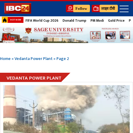
Follow
लाइव टीवी
FIFA World Cup 2026
Donald Trump
PM Modi
Gold Price
Pe
HOT NOW
Home
»
Vedanta Power Plant
»
Page 2
VEDANTA POWER PLANT