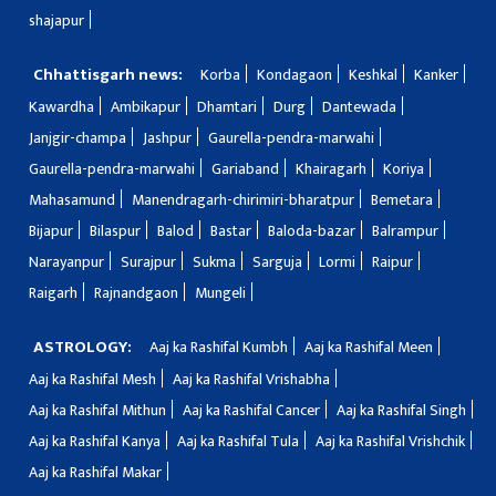
shajapur
Chhattisgarh news:
Korba
Kondagaon
Keshkal
Kanker
Kawardha
Ambikapur
Dhamtari
Durg
Dantewada
Janjgir-champa
Jashpur
Gaurella-pendra-marwahi
Gaurella-pendra-marwahi
Gariaband
Khairagarh
Koriya
Mahasamund
Manendragarh-chirimiri-bharatpur
Bemetara
Bijapur
Bilaspur
Balod
Bastar
Baloda-bazar
Balrampur
Narayanpur
Surajpur
Sukma
Sarguja
Lormi
Raipur
Raigarh
Rajnandgaon
Mungeli
ASTROLOGY:
Aaj ka Rashifal Kumbh
Aaj ka Rashifal Meen
Aaj ka Rashifal Mesh
Aaj ka Rashifal Vrishabha
Aaj ka Rashifal Mithun
Aaj ka Rashifal Cancer
Aaj ka Rashifal Singh
Aaj ka Rashifal Kanya
Aaj ka Rashifal Tula
Aaj ka Rashifal Vrishchik
Aaj ka Rashifal Makar