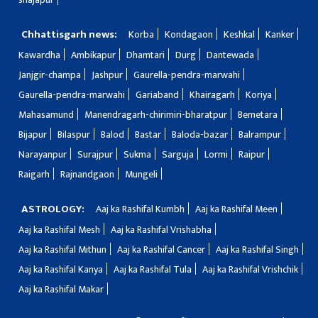
Chhattisgarh news:
Korba
Kondagaon
Keshkal
Kanker
Kawardha
Ambikapur
Dhamtari
Durg
Dantewada
Janjgir-champa
Jashpur
Gaurella-pendra-marwahi
Gaurella-pendra-marwahi
Gariaband
Khairagarh
Koriya
Mahasamund
Manendragarh-chirimiri-bharatpur
Bemetara
Bijapur
Bilaspur
Balod
Bastar
Baloda-bazar
Balrampur
Narayanpur
Surajpur
Sukma
Sarguja
Lormi
Raipur
Raigarh
Rajnandgaon
Mungeli
ASTROLOGY:
Aaj ka Rashifal Kumbh
Aaj ka Rashifal Meen
Aaj ka Rashifal Mesh
Aaj ka Rashifal Vrishabha
Aaj ka Rashifal Mithun
Aaj ka Rashifal Cancer
Aaj ka Rashifal Singh
Aaj ka Rashifal Kanya
Aaj ka Rashifal Tula
Aaj ka Rashifal Vrishchik
Aaj ka Rashifal Makar