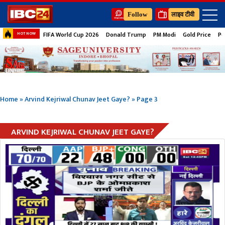
Follow
लाइव टीवी
FIFA World Cup 2026
Donald Trump
PM Modi
Gold Price
Pe
HOT NOW
Home
»
Arvind Kejriwal Chunav Jeet Gaye?
»
Page 3
ARVIND KEJRIWAL CHUNAV JEET GAYE?