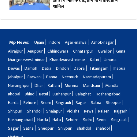
उतारा था मौत के घाट, तीन भी थे वारदात में
शामिल
Mp News:
Ujjain
Indore
Agar-malwa
Ashok-nagar
Alirajpur
Anuppur
Chhindwara
Chhatarpur
Gwalior
Guna
khargonewest-nimar
Khandwaeast-nimar
Katni
Umaria
Dewas
Damoh
Datia
Dindori
Dabra
Tikamgarh
Jhabua
Jabalpur
Barwani
Panna
Neemuch
Narmadapuram
Narsinghpur
Dhar
Ratlam
Morena
Mandsaur
Mandla
Bhopal
Bhind
Betul
Burhanpur
Balaghat
Hoshangabad
Harda
Sehore
Seoni
Singrauli
Sagar
Satna
Sheopur
Shivpuri
Shahdol
Shajapur
Vidisha
Rewa
Raisen
Rajgarh
Hoshangabad
Harda
Hata
Sehore
Sidhi
Seoni
Singrauli
Sagar
Satna
Sheopur
Shivpuri
shahdol
shahdol
shajapur