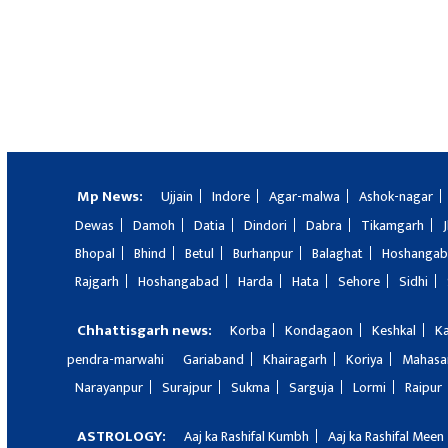
Mp News:
Ujjain
Indore
Agar-malwa
Ashok-nagar
Dewas
Damoh
Datia
Dindori
Dabra
Tikamgarh
Bhopal
Bhind
Betul
Burhanpur
Balaghat
Hoshanga
Rajgarh
Hoshangabad
Harda
Hata
Sehore
Sidhi
Chhattisgarh news:
Korba
Kondagaon
Keshkal
K
pendra-marwahi
Gariaband
Khairagarh
Koriya
Mahas
Narayanpur
Surajpur
Sukma
Sarguja
Lormi
Raipur
ASTROLOGY:
Aaj ka Rashifal Kumbh
Aaj ka Rashifal Meen