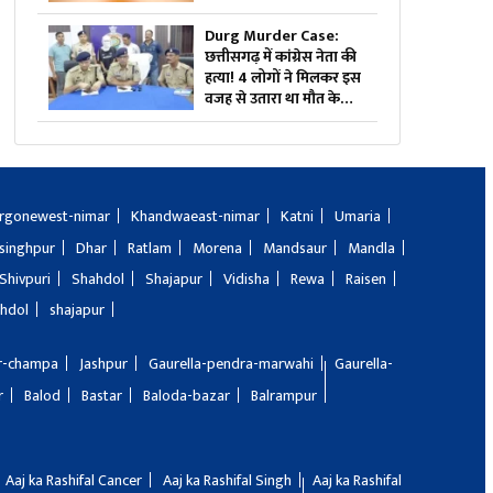
का बड़ा दावा, छात्रों के साथ
खोला मोर्चा
Durg Murder Case:
छत्तीसगढ़ में कांग्रेस नेता की
हत्या! 4 लोगों ने मिलकर इस
वजह से उतारा था मौत के
घाट, तीन भी थे वारदात में
शामिल
rgonewest-nimar
Khandwaeast-nimar
Katni
Umaria
singhpur
Dhar
Ratlam
Morena
Mandsaur
Mandla
Shivpuri
Shahdol
Shajapur
Vidisha
Rewa
Raisen
hdol
shajapur
ir-champa
Jashpur
Gaurella-pendra-marwahi
Gaurella-
r
Balod
Bastar
Baloda-bazar
Balrampur
Aaj ka Rashifal Cancer
Aaj ka Rashifal Singh
Aaj ka Rashifal