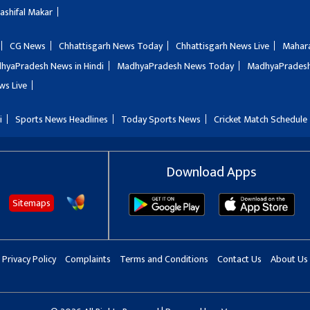
Rashifal Makar
CG News
Chhattisgarh News Today
Chhattisgarh News Live
Mahar
hyaPradesh News in Hindi
MadhyaPradesh News Today
MadhyaPradesh
ws Live
i
Sports News Headlines
Today Sports News
Cricket Match Schedule
Download Apps
Sitemaps
Privacy Policy
Complaints
Terms and Conditions
Contact Us
About Us