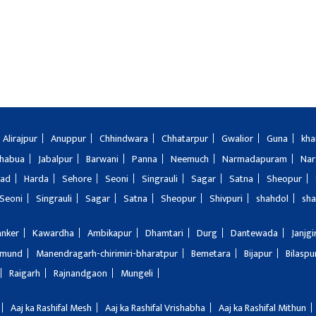
Alirajpur
Anuppur
Chhindwara
Chhatarpur
Gwalior
Guna
kha
Jhabua
Jabalpur
Barwani
Panna
Neemuch
Narmadapuram
Nar
bad
Harda
Sehore
Seoni
Singrauli
Sagar
Satna
Sheopur
Seoni
Singrauli
Sagar
Satna
Sheopur
Shivpuri
shahdol
sha
anker
Kawardha
Ambikapur
Dhamtari
Durg
Dantewada
Janjg
amund
Manendragarh-chirimiri-bharatpur
Bemetara
Bijapur
Bilaspu
Raigarh
Rajnandgaon
Mungeli
Aaj ka Rashifal Mesh
Aaj ka Rashifal Vrishabha
Aaj ka Rashifal Mithun