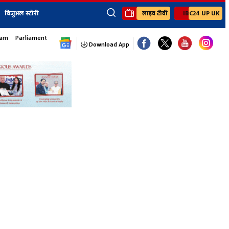
विजुअल स्टोरी
लाइव टीवी
IBC24 UP UK
×
sam
Parliament Monsoon Session
ेंट
खेल
जॉब्स न्यूज
Youtube Channels
Download App
यूथ कॉर्नर
IBC24
Ibc24 Jankarwan
IBC 24 Digital
Ibc24 Up-Uk
Ibc24 Madhya
Ibc24 Maidani
Ibc24 Sarguja
Ibc24 Bastar
Ibc24 Malwa
Ibc24 Mahakoshal