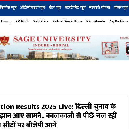
बिज़नेस न्यूज़
ऑटोमोबाइल न्यूज़
खेल न्यूज़
एंटरटेनमेंट न्यूज़
सरकारी योजना
जॉब्स न्यूज
 Trump
PM Modi
Gold Price
Petrol Diesel Price
Ram Mandir
Aaj Ka Mau
s
बिज़नेस
टेक न्यूज
धर्म
ऑटोमोबाइल
एंटरटेनम
शेयर बाज़ार
गैजेट्स न्यूज
tion Results 2025 Live: दिल्ली चुनाव के
झान आए सामने.. कालकाजी से पीछे चल रहीं
सीटों पर बीजेपी आगे