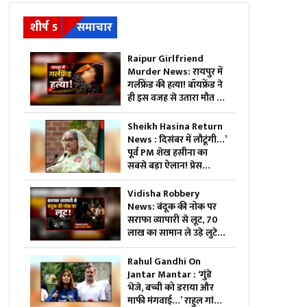
शीर्ष 5
समाचार
Raipur Girlfriend
Murder News: रायपुर में
गर्लफ्रेंड की हत्या! बॉयफ्रेंड ने
ही इस वजह से उतारा मौत के
घाट, 6 महीने से रह रहे थे लिव
इन में
Sheikh Hasina Return
News : दिसंबर में लौटूंगी…’
पूर्व PM शेख हसीना का
सबसे बड़ा ऐलान! प्रेस
कॉन्फ्रेंस में खोले ऐसे राज,
मच सकता है सियासी भूचाल
Vidisha Robbery
News: बंदूक की नोक पर
सराफा व्यापारी से लूट, 70
लाख का सामान ले उड़े लुटेरे,
जाते-जाते मार दी गोली
Rahul Gandhi On
Jantar Mantar : ‘गुंडे
भेजे, बच्ची को डराया और
माफी मंगवाई…’ राहुल गांधी