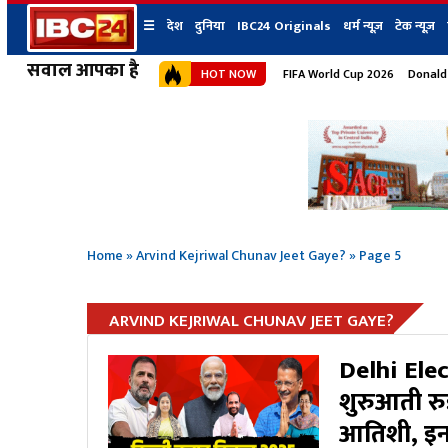
☰
देश
दुनिया
IBC24 Originals
धर्म न्यूज़
टेक न्यूज़
सवाल आपका है
HOT NOW
FIFA World Cup 2026
Donald
देश
प्रदेश न्यूज
शहर
दुनिया
IBC24 Original
छत्तीसगढ़ न्यूज
भोपाल
मध्यप्रदेश न्यूज
इंदौर
उत्तर प्रदेश न्यूज
जबलपुर
बिहार न्यूज
ग्वालियर
उत्तराखंड न्यूज
रायपुर
महाराष्ट्र न्यूज
बिलासपुर
Home
»
Arvind Kejriwal Chunav Jeet Gaye?
»
Page 5
हिमाचल प्रदेश न्यूज
हरियाणा न्यूज
ARVIND KEJRIWAL CHUNAV JEET GAYE?
Delhi Elec
शुरुआती रु
आतिशी, इन 