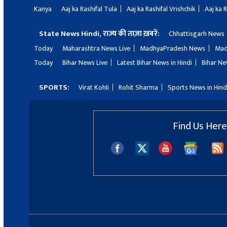
Kanya
Aaj ka Rashifal Tula
Aaj ka Rashifal Vrishchik
Aaj ka 
State News Hindi, राज्य की ताज़ा ख़बरें:
Chhattisgarh News
Today
Maharashtra News Live
MadhyaPradesh News
Mad
Today
Bihar News Live
Latest Bihar News in Hindi
Bihar Ne
SPORTS:
Virat Kohli
Rohit Sharma
Sports News in Hind
Find Us Here