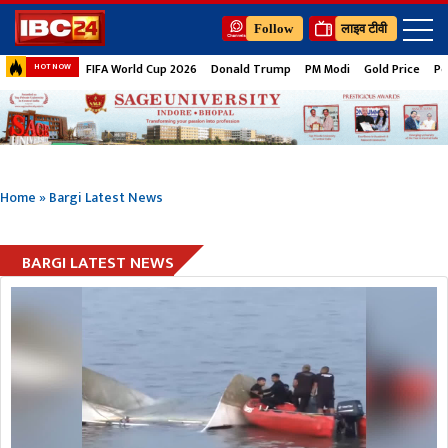
Follow
लाइव टीवी
FIFA World Cup 2026
Donald Trump
PM Modi
Gold Price
Pe
HOT NOW
Home
»
Bargi Latest News
BARGI LATEST NEWS