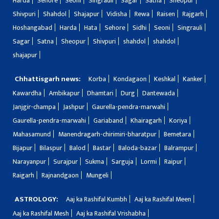
Harda
Sehore
Seoni
Singrauli
Sagar
Satna
Sheopur
Shivpuri
Shahdol
Shajapur
Vidisha
Rewa
Raisen
Rajgarh
Hoshangabad
Harda
Hata
Sehore
Sidhi
Seoni
Singrauli
Sagar
Satna
Sheopur
Shivpuri
shahdol
shahdol
shajapur
Chhattisgarh news:
Korba
Kondagaon
Keshkal
Kanker
Kawardha
Ambikapur
Dhamtari
Durg
Dantewada
Janjgir-champa
Jashpur
Gaurella-pendra-marwahi
Gaurella-pendra-marwahi
Gariaband
Khairagarh
Koriya
Mahasamund
Manendragarh-chirimiri-bharatpur
Bemetara
Bijapur
Bilaspur
Balod
Bastar
Baloda-bazar
Balrampur
Narayanpur
Surajpur
Sukma
Sarguja
Lormi
Raipur
Raigarh
Rajnandgaon
Mungeli
ASTROLOGY:
Aaj ka Rashifal Kumbh
Aaj ka Rashifal Meen
Aaj ka Rashifal Mesh
Aaj ka Rashifal Vrishabha