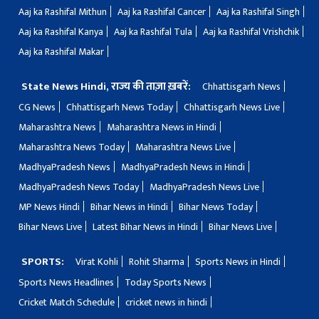
Aaj ka Rashifal Mithun
Aaj ka Rashifal Cancer
Aaj ka Rashifal Singh
Aaj ka Rashifal Kanya
Aaj ka Rashifal Tula
Aaj ka Rashifal Vrishchik
Aaj ka Rashifal Makar
State News Hindi, राज्य की ताज़ा ख़बरें:
Chhattisgarh News
CG News
Chhattisgarh News Today
Chhattisgarh News Live
Maharashtra News
Maharashtra News in Hindi
Maharashtra News Today
Maharashtra News Live
MadhyaPradesh News
MadhyaPradesh News in Hindi
MadhyaPradesh News Today
MadhyaPradesh News Live
MP News Hindi
Bihar News in Hindi
Bihar News Today
Bihar News Live
Latest Bihar News in Hindi
Bihar News Live
SPORTS:
Virat Kohli
Rohit Sharma
Sports News in Hindi
Sports News Headlines
Today Sports News
Cricket Match Schedule
cricket news in hindi