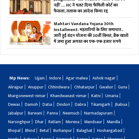
नहीं’…. HC ने पलट दिया फैमिली कोर्ट का
फैसला, तलाक का आदेश किया रद्द
Mahtari Vandana Yojana 30th
Installment: महतारियों के लिए समाचार..
जारी हुई वंदन योजना की 30वीं क़िस्त, बैंक खातों
में जमा हुआ अगस्त का एक-एक हजार रुपये
Mp News:
Ujjain
Indore
Agar-malwa
Ashok-nagar
Alirajpur
Anuppur
Chhindwara
Chhatarpur
Gwalior
Guna
khargonewest-nimar
Khandwaeast-nimar
Katni
Umaria
Dewas
Damoh
Datia
Dindori
Dabra
Tikamgarh
Jhabua
Jabalpur
Barwani
Panna
Neemuch
Narmadapuram
Narsinghpur
Dhar
Ratlam
Morena
Mandsaur
Mandla
Bhopal
Bhind
Betul
Burhanpur
Balaghat
Hoshangabad