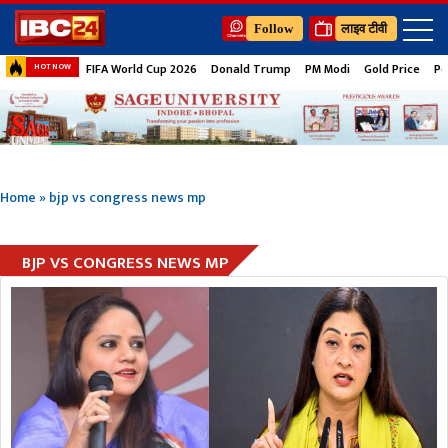
Follow
लाइव टीवी
FIFA World Cup 2026
Donald Trump
PM Modi
Gold Price
Pe
HOT NOW
Home
»
bjp vs congress news mp
BJP VS CONGRESS NEWS MP