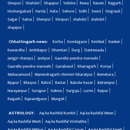
Shivpuri
Shahdol
Shajapur
Vidisha
Rewa
Raisen
Rajgarh
Hoshangabad
Harda
Hata
Sehore
Sidhi
Seoni
Singrauli
Sagar
Satna
Sheopur
Shivpuri
shahdol
shahdol
shajapur
Chhattisgarh news:
Korba
Kondagaon
Keshkal
Kanker
Kawardha
Ambikapur
Dhamtari
Durg
Dantewada
Janjgir-champa
Jashpur
Gaurella-pendra-marwahi
Gaurella-pendra-marwahi
Gariaband
Khairagarh
Koriya
Mahasamund
Manendragarh-chirimiri-bharatpur
Bemetara
Bijapur
Bilaspur
Balod
Bastar
Baloda-bazar
Balrampur
Narayanpur
Surajpur
Sukma
Sarguja
Lormi
Raipur
Raigarh
Rajnandgaon
Mungeli
ASTROLOGY:
Aaj ka Rashifal Kumbh
Aaj ka Rashifal Meen
Aaj ka Rashifal Mesh
Aaj ka Rashifal Vrishabha
Aaj ka Rashifal Mithun
Aaj ka Rashifal Cancer
Aaj ka Rashifal Singh