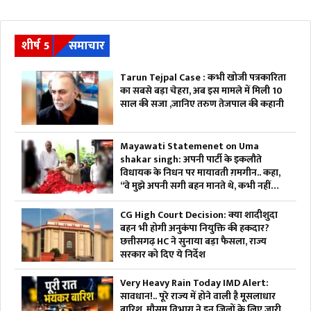
शीर्ष 5
समाचार
Tarun Tejpal Case : कभी खोजी पत्रकारिता
का सबसे बड़ा चेहरा, अब इस मामले में मिली 10
साल की सजा ,जानिए तरुण तेजपाल की कहानी
Mayawati Statemenet on Uma
shakar singh: अपनी पार्टी के इकलौते
विधायक के निधन पर मायावती ग़मगीन.. कहा,
“वे मुझे अपनी सगी बहन मानते थे, कभी नहीं
किया विश्वासघात”.. आप भी सुनें
CG High Court Decision: क्या शादीशुदा
बहन भी होगी अनुकंपा नियुक्ति की हकदार?
छत्तीसगढ़ HC ने सुनाया बड़ा फैसला, राज्य
सरकार को दिए ये निर्देश
Very Heavy Rain Today IMD Alert:
सावधान!.. पूरे राज्य में होने वाली है मूसलाधार
बारिश, मौसम विभाग ने इन जिलों के लिए जारी