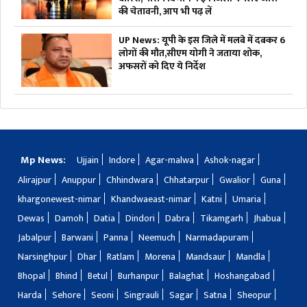
की चेतावनी, आप भी पढ़ लें
UP News: यूपी के इस जिले में मलबे में दबकर 6
लोगों की मौत,सीएम योगी ने जताया शोक,
अफसरों को दिए ये निर्देश
Mp News:
Ujjain
Indore
Agar-malwa
Ashok-nagar
Alirajpur
Anuppur
Chhindwara
Chhatarpur
Gwalior
Guna
khargonewest-nimar
Khandwaeast-nimar
Katni
Umaria
Dewas
Damoh
Datia
Dindori
Dabra
Tikamgarh
Jhabua
Jabalpur
Barwani
Panna
Neemuch
Narmadapuram
Narsinghpur
Dhar
Ratlam
Morena
Mandsaur
Mandla
Bhopal
Bhind
Betul
Burhanpur
Balaghat
Hoshangabad
Harda
Sehore
Seoni
Singrauli
Sagar
Satna
Sheopur