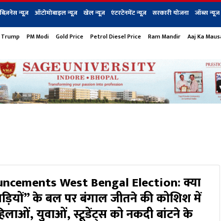
बिज़नेस न्यूज़
ऑटोमोबाइल न्यूज़
खेल न्यूज़
एंटरटेनमेंट न्यूज़
सरकारी योजना
जॉब्स न्यूज
 Trump
PM Modi
Gold Price
Petrol Diesel Price
Ram Mandir
Aaj Ka Mau
s
बिज़नेस
टेक न्यूज
धर्म
ऑटोमोबाइल
एंटरटेनम
शेयर बाज़ार
गैजेट्स न्यूज
ncements West Bengal Election: क्या
ेवड़ियों” के बल पर बंगाल जीतने की कोशिश में
हिलाओं, युवाओं, स्टूडेंट्स को नकदी बांटने के