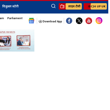
विजुअल स्टोरी
लाइव टीवी
IBC24 UP UK
×
sam
Parliament Monsoon Session
ेंट
खेल
जॉब्स न्यूज
Youtube Channels
Download App
यूथ कॉर्नर
IBC24
Ibc24 Jankarwan
IBC 24 Digital
Ibc24 Up-Uk
Ibc24 Madhya
Ibc24 Maidani
Ibc24 Sarguja
Ibc24 Bastar
Ibc24 Malwa
Ibc24 Mahakoshal