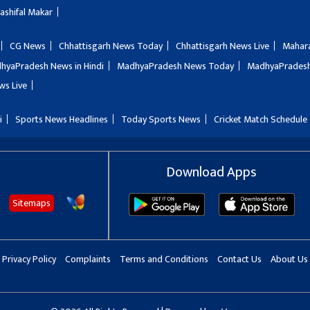
Rashifal Makar
CG News
Chhattisgarh News Today
Chhattisgarh News Live
Mahar
hyaPradesh News in Hindi
MadhyaPradesh News Today
MadhyaPradesh
ws Live
i
Sports News Headlines
Today Sports News
Cricket Match Schedule
Download Apps
Sitemaps
Privacy Policy
Complaints
Terms and Conditions
Contact Us
About Us