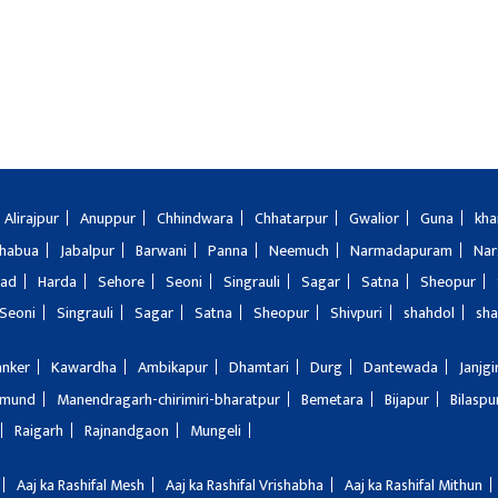
Alirajpur
Anuppur
Chhindwara
Chhatarpur
Gwalior
Guna
kha
Jhabua
Jabalpur
Barwani
Panna
Neemuch
Narmadapuram
Nar
bad
Harda
Sehore
Seoni
Singrauli
Sagar
Satna
Sheopur
Seoni
Singrauli
Sagar
Satna
Sheopur
Shivpuri
shahdol
sha
anker
Kawardha
Ambikapur
Dhamtari
Durg
Dantewada
Janjg
amund
Manendragarh-chirimiri-bharatpur
Bemetara
Bijapur
Bilaspu
Raigarh
Rajnandgaon
Mungeli
Aaj ka Rashifal Mesh
Aaj ka Rashifal Vrishabha
Aaj ka Rashifal Mithun