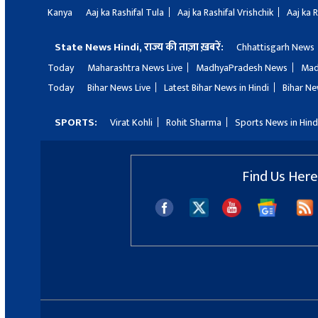
Kanya
Aaj ka Rashifal Tula
Aaj ka Rashifal Vrishchik
Aaj ka 
State News Hindi, राज्य की ताज़ा ख़बरें:
Chhattisgarh News
Today
Maharashtra News Live
MadhyaPradesh News
Mad
Today
Bihar News Live
Latest Bihar News in Hindi
Bihar Ne
SPORTS:
Virat Kohli
Rohit Sharma
Sports News in Hind
Find Us Here