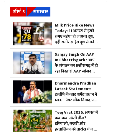
शीर्ष 5
समाचार
Milk Price Hike News
Today: 11 अगस्त से इतने
रुपए महंगा हो जाएगा दूध,
दही-पनीर सहित दूध से बने
सामान भी हो सकते हैं महंगे,
जा​निए क्या होगा एक लीटर
Sanjay Singh On AAP
की कीमत
In Chhattisgarh : आप
के संगठन का छत्तीसगढ़ में हो
रहा विस्तार! AAP सांसद
संजय सिंह का BJP पर तीखा
वार! बोले- इनके इशारे पर
Dharmendra Pradhan
चल रही राज्य सरकार
Latest Statement:
इस्तीफे के बाद धर्मेंद्र प्रधान ने
NEET पेपर लीक विवाद पर
तोड़ी चुप्पी, Gen Z को लेकर
कह दी ये बड़ी बात
Teej Vrat 2026: अगस्त में
कब-कब पड़ेगी तीज?
हरियाली, कजरी और
हरतालिका की तारीख में न हो