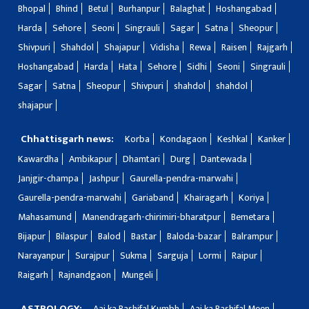
Bhopal
Bhind
Betul
Burhanpur
Balaghat
Hoshangabad
Harda
Sehore
Seoni
Singrauli
Sagar
Satna
Sheopur
Shivpuri
Shahdol
Shajapur
Vidisha
Rewa
Raisen
Rajgarh
Hoshangabad
Harda
Hata
Sehore
Sidhi
Seoni
Singrauli
Sagar
Satna
Sheopur
Shivpuri
shahdol
shahdol
shajapur
Chhattisgarh news:
Korba
Kondagaon
Keshkal
Kanker
Kawardha
Ambikapur
Dhamtari
Durg
Dantewada
Janjgir-champa
Jashpur
Gaurella-pendra-marwahi
Gaurella-pendra-marwahi
Gariaband
Khairagarh
Koriya
Mahasamund
Manendragarh-chirimiri-bharatpur
Bemetara
Bijapur
Bilaspur
Balod
Bastar
Baloda-bazar
Balrampur
Narayanpur
Surajpur
Sukma
Sarguja
Lormi
Raipur
Raigarh
Rajnandgaon
Mungeli
ASTROLOGY:
Aaj ka Rashifal Kumbh
Aaj ka Rashifal Meen