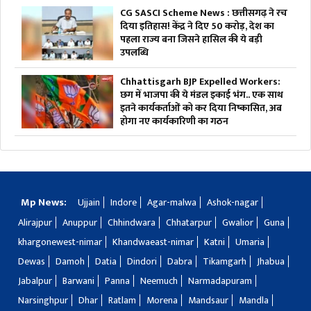
CG SASCI Scheme News : छत्तीसगढ़ ने रच
दिया इतिहास! केंद्र ने दिए 50 करोड़, देश का
पहला राज्य बना जिसने हासिल की ये बड़ी
उपलब्धि
Chhattisgarh BJP Expelled Workers:
छग में भाजपा की ये मंडल इकाई भंग.. एक साथ
इतने कार्यकर्ताओं को कर दिया निष्कासित, अब
होगा नए कार्यकारिणी का गठन
Mp News:
Ujjain
Indore
Agar-malwa
Ashok-nagar
Alirajpur
Anuppur
Chhindwara
Chhatarpur
Gwalior
Guna
khargonewest-nimar
Khandwaeast-nimar
Katni
Umaria
Dewas
Damoh
Datia
Dindori
Dabra
Tikamgarh
Jhabua
Jabalpur
Barwani
Panna
Neemuch
Narmadapuram
Narsinghpur
Dhar
Ratlam
Morena
Mandsaur
Mandla