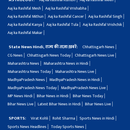
Aaj ka Rashifal Mesh
Aaj ka Rashifal Vrishabha
Aaj ka Rashifal Mithun
Aaj ka Rashifal Cancer
Aaj ka Rashifal Singh
Aaj ka Rashifal Kanya
Aaj ka Rashifal Tula
Aaj ka Rashifal Vrishchik
Aaj ka Rashifal Makar
State News Hindi, राज्य की ताज़ा ख़बरें:
Chhattisgarh News
CG News
Chhattisgarh News Today
Chhattisgarh News Live
Maharashtra News
Maharashtra News in Hindi
Maharashtra News Today
Maharashtra News Live
MadhyaPradesh News
MadhyaPradesh News in Hindi
MadhyaPradesh News Today
MadhyaPradesh News Live
MP News Hindi
Bihar News in Hindi
Bihar News Today
Bihar News Live
Latest Bihar News in Hindi
Bihar News Live
SPORTS:
Virat Kohli
Rohit Sharma
Sports News in Hindi
Sports News Headlines
Today Sports News