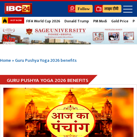
Follow
लाइव टीवी
FIFA World Cup 2026
Donald Trump
PM Modi
Gold Price
Pe
HOT NOW
Home
»
Guru Pushya Yoga 2026 benefits
GURU PUSHYA YOGA 2026 BENEFITS