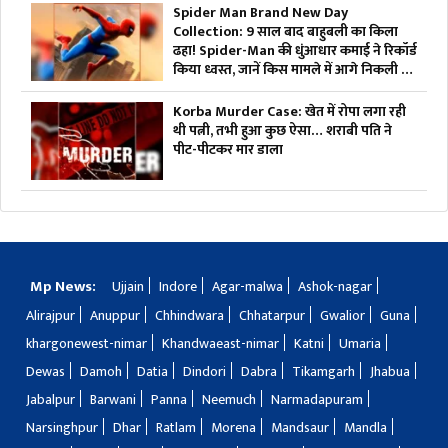
Spider Man Brand New Day
Collection: 9 साल बाद बाहुबली का किला
ढहा! Spider-Man की धुंआधार कमाई ने रिकॉर्ड
किया ध्वस्त, जानें किस मामले में आगे निकली ये
फिल्म
Korba Murder Case: खेत में रोपा लगा रही
थी पत्नी, तभी हुआ कुछ ऐसा… शराबी पति ने
पीट-पीटकर मार डाला
Mp News:
Ujjain
Indore
Agar-malwa
Ashok-nagar
Alirajpur
Anuppur
Chhindwara
Chhatarpur
Gwalior
Guna
khargonewest-nimar
Khandwaeast-nimar
Katni
Umaria
Dewas
Damoh
Datia
Dindori
Dabra
Tikamgarh
Jhabua
Jabalpur
Barwani
Panna
Neemuch
Narmadapuram
Narsinghpur
Dhar
Ratlam
Morena
Mandsaur
Mandla