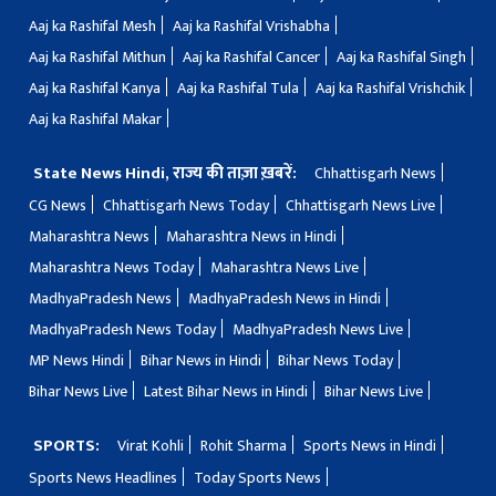
Aaj ka Rashifal Mesh
Aaj ka Rashifal Vrishabha
Aaj ka Rashifal Mithun
Aaj ka Rashifal Cancer
Aaj ka Rashifal Singh
Aaj ka Rashifal Kanya
Aaj ka Rashifal Tula
Aaj ka Rashifal Vrishchik
Aaj ka Rashifal Makar
State News Hindi, राज्य की ताज़ा ख़बरें:
Chhattisgarh News
CG News
Chhattisgarh News Today
Chhattisgarh News Live
Maharashtra News
Maharashtra News in Hindi
Maharashtra News Today
Maharashtra News Live
MadhyaPradesh News
MadhyaPradesh News in Hindi
MadhyaPradesh News Today
MadhyaPradesh News Live
MP News Hindi
Bihar News in Hindi
Bihar News Today
Bihar News Live
Latest Bihar News in Hindi
Bihar News Live
SPORTS:
Virat Kohli
Rohit Sharma
Sports News in Hindi
Sports News Headlines
Today Sports News