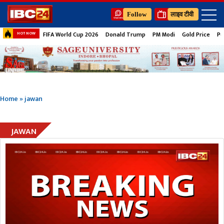
Follow
लाइव टीवी
FIFA World Cup 2026
Donald Trump
PM Modi
Gold Price
Pe
HOT NOW
Home
»
jawan
JAWAN