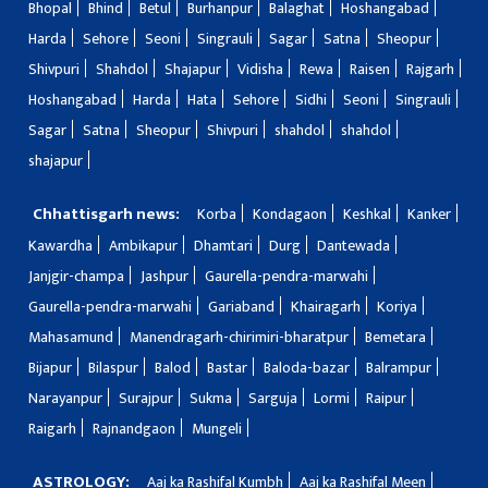
Bhopal
Bhind
Betul
Burhanpur
Balaghat
Hoshangabad
Harda
Sehore
Seoni
Singrauli
Sagar
Satna
Sheopur
Shivpuri
Shahdol
Shajapur
Vidisha
Rewa
Raisen
Rajgarh
Hoshangabad
Harda
Hata
Sehore
Sidhi
Seoni
Singrauli
Sagar
Satna
Sheopur
Shivpuri
shahdol
shahdol
shajapur
Chhattisgarh news:
Korba
Kondagaon
Keshkal
Kanker
Kawardha
Ambikapur
Dhamtari
Durg
Dantewada
Janjgir-champa
Jashpur
Gaurella-pendra-marwahi
Gaurella-pendra-marwahi
Gariaband
Khairagarh
Koriya
Mahasamund
Manendragarh-chirimiri-bharatpur
Bemetara
Bijapur
Bilaspur
Balod
Bastar
Baloda-bazar
Balrampur
Narayanpur
Surajpur
Sukma
Sarguja
Lormi
Raipur
Raigarh
Rajnandgaon
Mungeli
ASTROLOGY:
Aaj ka Rashifal Kumbh
Aaj ka Rashifal Meen