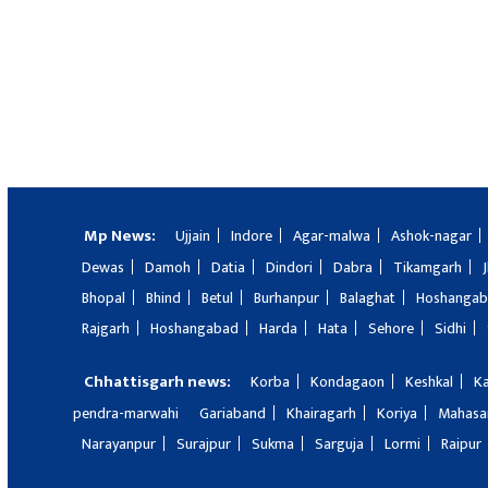
Mp News:
Ujjain
Indore
Agar-malwa
Ashok-nagar
Dewas
Damoh
Datia
Dindori
Dabra
Tikamgarh
Bhopal
Bhind
Betul
Burhanpur
Balaghat
Hoshanga
Rajgarh
Hoshangabad
Harda
Hata
Sehore
Sidhi
Chhattisgarh news:
Korba
Kondagaon
Keshkal
K
pendra-marwahi
Gariaband
Khairagarh
Koriya
Mahas
Narayanpur
Surajpur
Sukma
Sarguja
Lormi
Raipur