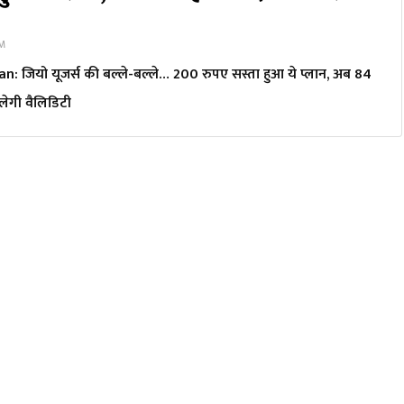
PM
n: जियो यूजर्स की बल्ले-बल्ले… 200 रुपए सस्ता हुआ ये प्लान, अब 84
ेगी वैल‍िड‍िटी