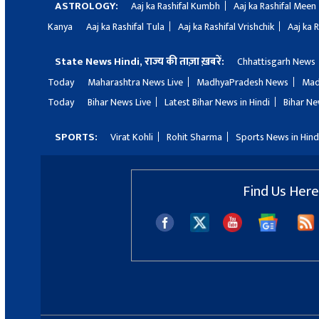
ASTROLOGY:
Aaj ka Rashifal Kumbh
Aaj ka Rashifal Meen
Kanya
Aaj ka Rashifal Tula
Aaj ka Rashifal Vrishchik
Aaj ka 
State News Hindi, राज्य की ताज़ा ख़बरें:
Chhattisgarh News
Today
Maharashtra News Live
MadhyaPradesh News
Mad
Today
Bihar News Live
Latest Bihar News in Hindi
Bihar Ne
SPORTS:
Virat Kohli
Rohit Sharma
Sports News in Hind
Find Us Here