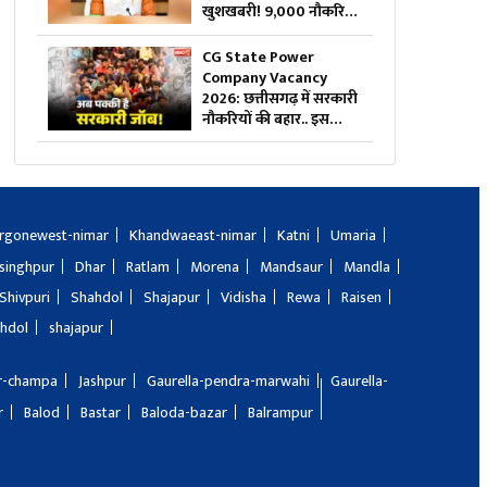
खुशखबरी! 9,000 नौकरियों
का रास्ता साफ, केंद्र ने दी
मेगा प्रोजेक्ट को मंजूरी
CG State Power
Company Vacancy
2026: छत्तीसगढ़ में सरकारी
नौकरियों की बहार.. इस
विभाग ने 1235 पदों पर बम्पर
भर्ती, डाटा एंट्री ऑपरेटर के ही
400 पद
rgonewest-nimar
Khandwaeast-nimar
Katni
Umaria
singhpur
Dhar
Ratlam
Morena
Mandsaur
Mandla
Shivpuri
Shahdol
Shajapur
Vidisha
Rewa
Raisen
hdol
shajapur
ir-champa
Jashpur
Gaurella-pendra-marwahi
Gaurella-
r
Balod
Bastar
Baloda-bazar
Balrampur