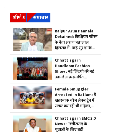
शीर्ष 5
समाचार
Raipur Arun Pannalal
Detained: क्रिश्चियन फोरम
के नेता अरुण पन्नालाल
हिरासत में.. कड़े सुरक्षा के
बीच थाने ले गई पुलिस, जानें
क्या है आरोप
Chhattisgarh
Handloom Fashion
Show : नई जिंदगी की नई
उड़ान! आत्मसमर्पित
महिलाओं ने रैंप पर बिखेरा
आत्मविश्वास, तस्वीरें जीत
Female Smuggler
लेंगी आपका दिल
Arrested in Ratlam: ये
खतरनाक चीज लेकर ट्रेन में
सफर कर रही थी महिला,
पुलिस ने किया गिरफ्तार,
जांच में सामने आई चौंकाने
Chhattisgarh EMC 2.0
वाली सच्चाई
News : छत्तीसगढ़ के
युवाओं के लिए बड़ी