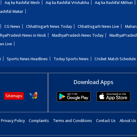
Aaj ka Rashifal Mesh
Aaj ka Rashifal Vrishabha
Aaj ka Rashifal Mithun
Rashifal Makar
CG News
Chhattisgarh News Today
Chhattisgarh News Live
Mahar
hyaPradesh News in Hindi
MadhyaPradesh News Today
MadhyaPradesh
ws Live
i
Sports News Headlines
Today Sports News
Cricket Match Schedule
Download Apps
Sitemaps
Privacy Policy
Complaints
Terms and Conditions
Contact Us
About Us