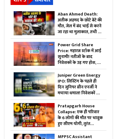
शीर्ष 5
समाचार
Aban Ahmed Death:
अतीक अहमद के छोटे बेटे की
मौत, जेल में बंद भाई से करने
जा रहा था मुलाकात, तभी हो
गया ये कांड
Power Grid Share
Price: महारत्न स्टॉक में आई
सुनामी! नतीजों के बाद
निवेशकों के उड़ गए होश, क्या
अब और टूटेगा शेयर या
करेगी वापसी?
Juniper Green Energy
IPO: लिस्टिंग के पहले ही
दिन जुनिपर ग्रीन एनर्जी ने
मचाया धमाल! निवेशकों की
हुई बल्ले-बल्ले, क्या आगे भी
जारी रहेगा कमाई का
Pratapgarh House
सिलसिला?
Collapse: एक ही परिवार
के 6 लोगों की मौत पर भावुक
हुए सीएम योगी, तुरंत
मुआवजे का किया ऐलान,
घायल युवक के बेहतर इलाज
MPPSC Assistant