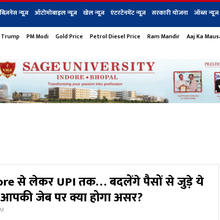
बिज़नेस न्यूज़
ऑटोमोबाइल न्यूज़
खेल न्यूज़
एंटरटेनमेंट न्यूज़
सरकारी योजना
जॉब्स न्यूज
 Trump
PM Modi
Gold Price
Petrol Diesel Price
Ram Mandir
Aaj Ka Mau
s
बिज़नेस
टेक न्यूज
धर्म
ऑटोमोबाइल
एंटरटेनम
शेयर बाज़ार
गैजेट्स न्यूज
e से लेकर UPI तक… बदलेंगे पैसों से जुड़े ये
ं आपकी जेब पर क्या होगा असर?
AM