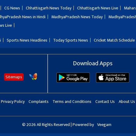
CG News
Chhattisgarh News Today
Chhattisgarh News Live
Mahar
hyaPradesh News in Hindi
MadhyaPradesh News Today
MadhyaPradesh
ws Live
i
Sports News Headlines
Today Sports News
Cricket Match Schedule
Download Apps
Sitemaps
Privacy Policy
Complaints
Terms and Conditions
Contact Us
About Us
© 2026 All Rights Reserved | Powered by
Veegam