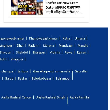
के दिए निर्देश
Professor New Exam
Date: MPPSC ने अचानक
बदली परीक्षा की तारीख, अब
इस दिन होंगे एग्जाम…अगर
आपने आवेदन नहीं किया तो
अभी है मौका
rgonewest-nimar
Khandwaeast-nimar
Katni
Umaria
singhpur
Dhar
Ratlam
Morena
Mandsaur
Mandla
Shivpuri
Shahdol
Shajapur
Vidisha
Rewa
Raisen
hdol
shajapur
ir-champa
Jashpur
Gaurella-pendra-marwahi
Gaurella-
r
Balod
Bastar
Baloda-bazar
Balrampur
Aaj ka Rashifal Cancer
Aaj ka Rashifal Singh
Aaj ka Rashifal