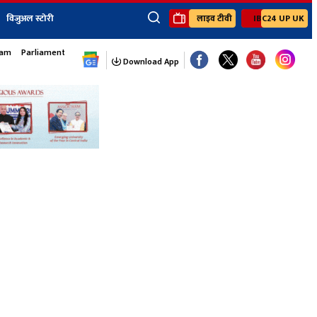
विजुअल स्टोरी
लाइव टीवी
IBC24 UP UK
×
sam
Parliament Monsoon Session
ेंट
खेल
जॉब्स न्यूज
Youtube Channels
Download App
यूथ कॉर्नर
IBC24
Ibc24 Jankarwan
IBC 24 Digital
Ibc24 Up-Uk
Ibc24 Madhya
Ibc24 Maidani
Ibc24 Sarguja
Ibc24 Bastar
Ibc24 Malwa
Ibc24 Mahakoshal