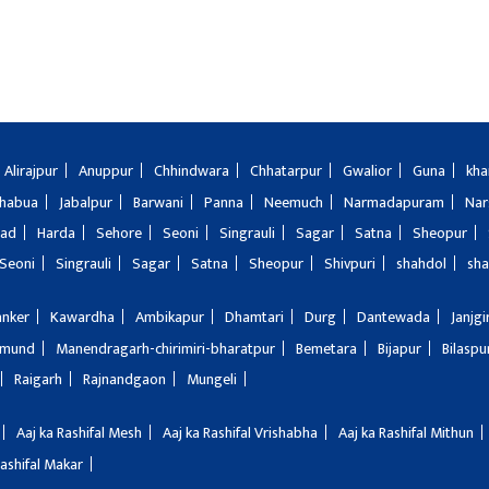
Alirajpur
Anuppur
Chhindwara
Chhatarpur
Gwalior
Guna
kha
Jhabua
Jabalpur
Barwani
Panna
Neemuch
Narmadapuram
Nar
bad
Harda
Sehore
Seoni
Singrauli
Sagar
Satna
Sheopur
Seoni
Singrauli
Sagar
Satna
Sheopur
Shivpuri
shahdol
sha
anker
Kawardha
Ambikapur
Dhamtari
Durg
Dantewada
Janjg
amund
Manendragarh-chirimiri-bharatpur
Bemetara
Bijapur
Bilaspu
Raigarh
Rajnandgaon
Mungeli
Aaj ka Rashifal Mesh
Aaj ka Rashifal Vrishabha
Aaj ka Rashifal Mithun
Rashifal Makar