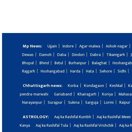
Mp News:
Ujjain
Indore
Agar-malwa
Ashok-nagar
Dewas
Damoh
Datia
Dindori
Dabra
Tikamgarh
Bhopal
Bhind
Betul
Burhanpur
Balaghat
Hoshanga
Rajgarh
Hoshangabad
Harda
Hata
Sehore
Sidhi
Chhattisgarh news:
Korba
Kondagaon
Keshkal
K
pendra-marwahi
Gariaband
Khairagarh
Koriya
Mahas
Narayanpur
Surajpur
Sukma
Sarguja
Lormi
Raipur
ASTROLOGY:
Aaj ka Rashifal Kumbh
Aaj ka Rashifal Meen
Kanya
Aaj ka Rashifal Tula
Aaj ka Rashifal Vrishchik
Aaj ka 