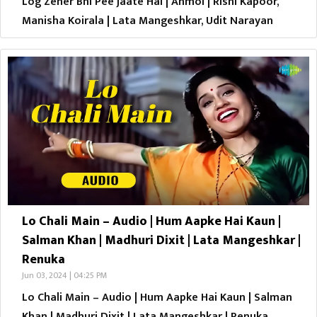
Log Zeher Bhi Pee Jaate Hai | Anmol | Rishi Kapoor,
Manisha Koirala | Lata Mangeshkar, Udit Narayan
Lo Chali Main – Audio | Hum Aapke Hai Kaun |
Salman Khan | Madhuri Dixit | Lata Mangeshkar |
Renuka
Jun 03, 2024 | 04:25 PM
Lo Chali Main – Audio | Hum Aapke Hai Kaun | Salman
Khan | Madhuri Dixit | Lata Mangeshkar | Renuka