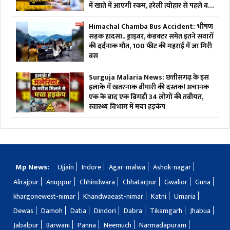
में खाते में आएगी रकम, हरेली त्योहार से पहले बड़ी
खुशखबरी
Himachal Chamba Bus Accident: भीषण
सड़क हादसा.. ड्राइवर, कंडक्टर समेत इतने सवारों
की दर्दनाक मौत, 100 फ़ीट की गहराई में जा गिरी
बस
Surguja Malaria News: छत्तीसगढ़ के इस
इलाके में खतरनाक बीमारी की दस्तक! अचानक
एक के बाद एक बिगड़ी 34 लोगों की तबीयत,
स्वास्थ्य विभाग में मचा हड़कंप
Mp News:
Ujjain
Indore
Agar-malwa
Ashok-nagar
Alirajpur
Anuppur
Chhindwara
Chhatarpur
Gwalior
Guna
khargonewest-nimar
Khandwaeast-nimar
Katni
Umaria
Dewas
Damoh
Datia
Dindori
Dabra
Tikamgarh
Jhabua
Jabalpur
Barwani
Panna
Neemuch
Narmadapuram