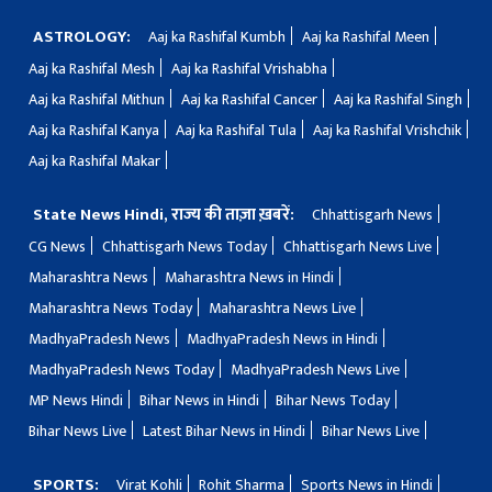
ASTROLOGY:
Aaj ka Rashifal Kumbh
Aaj ka Rashifal Meen
Aaj ka Rashifal Mesh
Aaj ka Rashifal Vrishabha
Aaj ka Rashifal Mithun
Aaj ka Rashifal Cancer
Aaj ka Rashifal Singh
Aaj ka Rashifal Kanya
Aaj ka Rashifal Tula
Aaj ka Rashifal Vrishchik
Aaj ka Rashifal Makar
State News Hindi, राज्य की ताज़ा ख़बरें:
Chhattisgarh News
CG News
Chhattisgarh News Today
Chhattisgarh News Live
Maharashtra News
Maharashtra News in Hindi
Maharashtra News Today
Maharashtra News Live
MadhyaPradesh News
MadhyaPradesh News in Hindi
MadhyaPradesh News Today
MadhyaPradesh News Live
MP News Hindi
Bihar News in Hindi
Bihar News Today
Bihar News Live
Latest Bihar News in Hindi
Bihar News Live
SPORTS:
Virat Kohli
Rohit Sharma
Sports News in Hindi