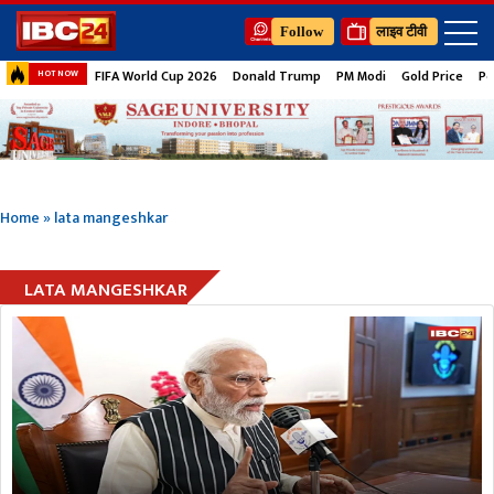
Follow
लाइव टीवी
FIFA World Cup 2026
Donald Trump
PM Modi
Gold Price
Pe
HOT NOW
Home
»
lata mangeshkar
LATA MANGESHKAR