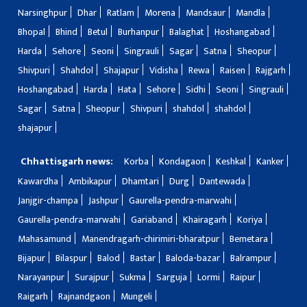
Narsinghpur
Dhar
Ratlam
Morena
Mandsaur
Mandla
Bhopal
Bhind
Betul
Burhanpur
Balaghat
Hoshangabad
Harda
Sehore
Seoni
Singrauli
Sagar
Satna
Sheopur
Shivpuri
Shahdol
Shajapur
Vidisha
Rewa
Raisen
Rajgarh
Hoshangabad
Harda
Hata
Sehore
Sidhi
Seoni
Singrauli
Sagar
Satna
Sheopur
Shivpuri
shahdol
shahdol
shajapur
Chhattisgarh news:
Korba
Kondagaon
Keshkal
Kanker
Kawardha
Ambikapur
Dhamtari
Durg
Dantewada
Janjgir-champa
Jashpur
Gaurella-pendra-marwahi
Gaurella-pendra-marwahi
Gariaband
Khairagarh
Koriya
Mahasamund
Manendragarh-chirimiri-bharatpur
Bemetara
Bijapur
Bilaspur
Balod
Bastar
Baloda-bazar
Balrampur
Narayanpur
Surajpur
Sukma
Sarguja
Lormi
Raipur
Raigarh
Rajnandgaon
Mungeli