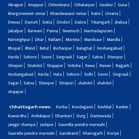
Alirajpur
Anuppur
Chhindwara
Chhatarpur
Gwalior
Guna
khargonewest-nimar
Khandwaeast-nimar
Katni
Umaria
Dewas
Damoh
Datia
Dindori
Dabra
Tikamgarh
Jhabua
Jabalpur
Barwani
Panna
Neemuch
Narmadapuram
Narsinghpur
Dhar
Ratlam
Morena
Mandsaur
Mandla
Bhopal
Bhind
Betul
Burhanpur
Balaghat
Hoshangabad
Harda
Sehore
Seoni
Singrauli
Sagar
Satna
Sheopur
Shivpuri
Shahdol
Shajapur
Vidisha
Rewa
Raisen
Rajgarh
Hoshangabad
Harda
Hata
Sehore
Sidhi
Seoni
Singrauli
Sagar
Satna
Sheopur
Shivpuri
shahdol
shahdol
shajapur
Chhattisgarh news:
Korba
Kondagaon
Keshkal
Kanker
Kawardha
Ambikapur
Dhamtari
Durg
Dantewada
Janjgir-champa
Jashpur
Gaurella-pendra-marwahi
Gaurella-pendra-marwahi
Gariaband
Khairagarh
Koriya