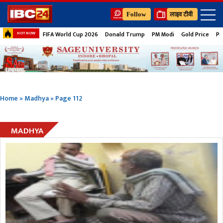
Follow
लाइव टीवी
FIFA World Cup 2026
Donald Trump
PM Modi
Gold Price
Pe
HOT NOW
Home
»
Madhya
»
Page 112
MADHYA