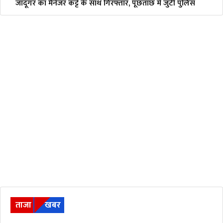
जादूगर का मैनेजर कट्टे के साथ गिरफ्तार, पूछताछ में जुटी पुलिस
ताजा
खबर