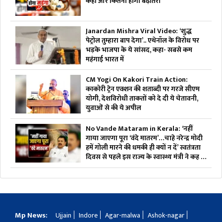
कहां और कितनी होगी बढ़ोतरी
Janardan Mishra Viral Video: ‘शुद्ध
पेट्रोल तुम्हारा बाप देगा’.. एथेनॉल के विरोध पर
भड़के भाजपा के ये सांसद, कहा- सबसे कम
महंगाई भारत में
CM Yogi On Kakori Train Action:
काकोरी ट्रेन एक्शन की शताब्दी पर गरजे सीएम
योगी, देशविरोधी ताकतों को दे दी ये चेतावनी,
युवाओं से की ये अपील
No Vande Mataram in Kerala: ‘नहीं
गाया जाएगा पूरा ‘वंदे मातरम’…चाहे नरेन्द्र मोदी
हमें गोली मारने की धमकी ही क्यों न दें’ स्वतंत्रता
दिवस से पहले इस राज्य के स्वास्थ्य मंत्री ने कह दी
बड़ी बात
Mp News:
Ujjain
Indore
Agar-malwa
Ashok-nagar