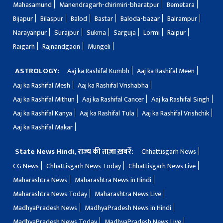
Mahasamund
Manendragarh-chirimiri-bharatpur
Bemetara
Bijapur
Bilaspur
Balod
Bastar
Baloda-bazar
Balrampur
Narayanpur
Surajpur
Sukma
Sarguja
Lormi
Raipur
Raigarh
Rajnandgaon
Mungeli
ASTROLOGY:
Aaj ka Rashifal Kumbh
Aaj ka Rashifal Meen
Aaj ka Rashifal Mesh
Aaj ka Rashifal Vrishabha
Aaj ka Rashifal Mithun
Aaj ka Rashifal Cancer
Aaj ka Rashifal Singh
Aaj ka Rashifal Kanya
Aaj ka Rashifal Tula
Aaj ka Rashifal Vrishchik
Aaj ka Rashifal Makar
State News Hindi, राज्य की ताज़ा ख़बरें:
Chhattisgarh News
CG News
Chhattisgarh News Today
Chhattisgarh News Live
Maharashtra News
Maharashtra News in Hindi
Maharashtra News Today
Maharashtra News Live
MadhyaPradesh News
MadhyaPradesh News in Hindi
MadhyaPradesh News Today
MadhyaPradesh News Live