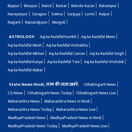
Bijapur
Bilaspur
Balod
Bastar
Baloda-bazar
Balrampur
Narayanpur
Surajpur
Sukma
Sarguja
Lormi
Raipur
Raigarh
Rajnandgaon
Mungeli
ASTROLOGY:
Aaj ka Rashifal Kumbh
Aaj ka Rashifal Meen
Aaj ka Rashifal Mesh
Aaj ka Rashifal Vrishabha
Aaj ka Rashifal Mithun
Aaj ka Rashifal Cancer
Aaj ka Rashifal Singh
Aaj ka Rashifal Kanya
Aaj ka Rashifal Tula
Aaj ka Rashifal Vrishchik
Aaj ka Rashifal Makar
State News Hindi, राज्य की ताज़ा ख़बरें:
Chhattisgarh News
CG News
Chhattisgarh News Today
Chhattisgarh News Live
Maharashtra News
Maharashtra News in Hindi
Maharashtra News Today
Maharashtra News Live
MadhyaPradesh News
MadhyaPradesh News in Hindi
MadhyaPradesh News Today
MadhyaPradesh News Live