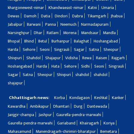
khargonewest-nimar
Khandwaeast-nimar
Katni
Umaria
Dewas
Damoh
Datia
Dindori
Dabra
Tikamgarh
Jhabua
Jabalpur
Barwani
Panna
Neemuch
Narmadapuram
Narsinghpur
Dhar
Ratlam
Morena
Mandsaur
Mandla
Bhopal
Bhind
Betul
Burhanpur
Balaghat
Hoshangabad
Harda
Sehore
Seoni
Singrauli
Sagar
Satna
Sheopur
Shivpuri
Shahdol
Shajapur
Vidisha
Rewa
Raisen
Rajgarh
Hoshangabad
Harda
Hata
Sehore
Sidhi
Seoni
Singrauli
Sagar
Satna
Sheopur
Shivpuri
shahdol
shahdol
shajapur
Chhattisgarh news:
Korba
Kondagaon
Keshkal
Kanker
Kawardha
Ambikapur
Dhamtari
Durg
Dantewada
Janjgir-champa
Jashpur
Gaurella-pendra-marwahi
Gaurella-pendra-marwahi
Gariaband
Khairagarh
Koriya
Mahasamund
Manendragarh-chirimiri-bharatpur
Bemetara