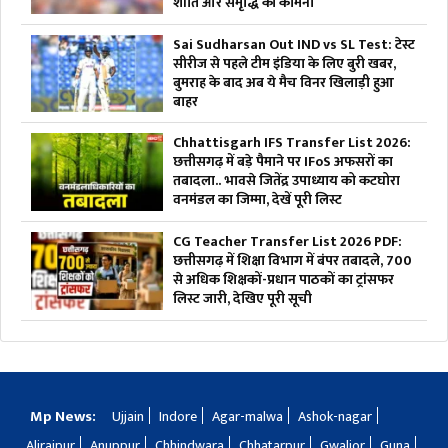
शांति और समृद्धि की कामना
Sai Sudharsan Out IND vs SL Test: टेस्ट
सीरीज से पहले टीम इंडिया के लिए बुरी खबर,
बुमराह के बाद अब ये मैच विनर खिलाड़ी हुआ
बाहर
Chhattisgarh IFS Transfer List 2026:
छत्तीसगढ़ में बड़े पैमाने पर IFoS अफसरों का
तबादला.. भावसे जितेंद्र उपाध्याय को कटघोरा
वनमंडल का जिम्मा, देखें पूरी लिस्ट
CG Teacher Transfer List 2026 PDF:
छत्तीसगढ़ में शिक्षा विभाग में बंपर तबादले, 700
से अधिक शिक्षकों-प्रधान पाठकों का ट्रांसफर
लिस्ट जारी, देखिए पूरी सूची
Mp News:
Ujjain
Indore
Agar-malwa
Ashok-nagar
Alirajpur
Anuppur
Chhindwara
Chhatarpur
Gwalior
Guna