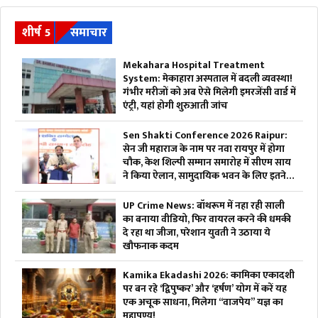
शीर्ष 5
समाचार
Mekahara Hospital Treatment
System: मेकाहारा अस्पताल में बदली व्यवस्था!
गंभीर मरीजों को अब ऐसे मिलेगी इमरजेंसी वार्ड में
एंट्री, यहां होगी शुरुआती जांच
Sen Shakti Conference 2026 Raipur:
सेन जी महाराज के नाम पर नवा रायपुर में होगा
चौक, केश शिल्पी सम्मान समारोह में सीएम साय
ने किया ऐलान, सामुदायिक भवन के लिए इतने
लाख रुपए देगी सरकार
UP Crime News: बॉथरूम में नहा रही साली
का बनाया वीडियो, फिर वायरल करने की धमकी
दे रहा था जीजा, परेशान युवती ने उठाया ये
खौफनाक कदम
Kamika Ekadashi 2026: कामिका एकादशी
पर बन रहे ‘द्विपुष्कर’ और ‘हर्षण’ योग में करें यह
एक अचूक साधना, मिलेगा “वाजपेय” यज्ञ का
महापुण्य!