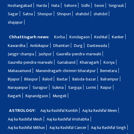
Hoshangabad
Harda
Hata
Sehore
Sidhi
Seoni
Singrauli
Sagar
Satna
Sheopur
Shivpuri
shahdol
shahdol
shajapur
Chhattisgarh news:
Korba
Kondagaon
Keshkal
Kanker
Kawardha
Ambikapur
Dhamtari
Durg
Dantewada
Janjgir-champa
Jashpur
Gaurella-pendra-marwahi
Gaurella-pendra-marwahi
Gariaband
Khairagarh
Koriya
Mahasamund
Manendragarh-chirimiri-bharatpur
Bemetara
Bijapur
Bilaspur
Balod
Bastar
Baloda-bazar
Balrampur
Narayanpur
Surajpur
Sukma
Sarguja
Lormi
Raipur
Raigarh
Rajnandgaon
Mungeli
ASTROLOGY:
Aaj ka Rashifal Kumbh
Aaj ka Rashifal Meen
Aaj ka Rashifal Mesh
Aaj ka Rashifal Vrishabha
Aaj ka Rashifal Mithun
Aaj ka Rashifal Cancer
Aaj ka Rashifal Singh