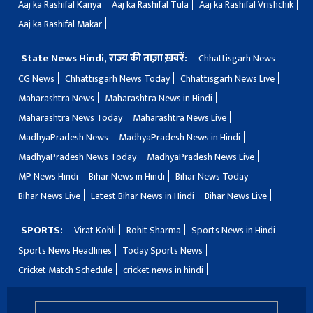
Aaj ka Rashifal Kanya
Aaj ka Rashifal Tula
Aaj ka Rashifal Vrishchik
Aaj ka Rashifal Makar
State News Hindi, राज्य की ताज़ा ख़बरें:
Chhattisgarh News
CG News
Chhattisgarh News Today
Chhattisgarh News Live
Maharashtra News
Maharashtra News in Hindi
Maharashtra News Today
Maharashtra News Live
MadhyaPradesh News
MadhyaPradesh News in Hindi
MadhyaPradesh News Today
MadhyaPradesh News Live
MP News Hindi
Bihar News in Hindi
Bihar News Today
Bihar News Live
Latest Bihar News in Hindi
Bihar News Live
SPORTS:
Virat Kohli
Rohit Sharma
Sports News in Hindi
Sports News Headlines
Today Sports News
Cricket Match Schedule
cricket news in hindi