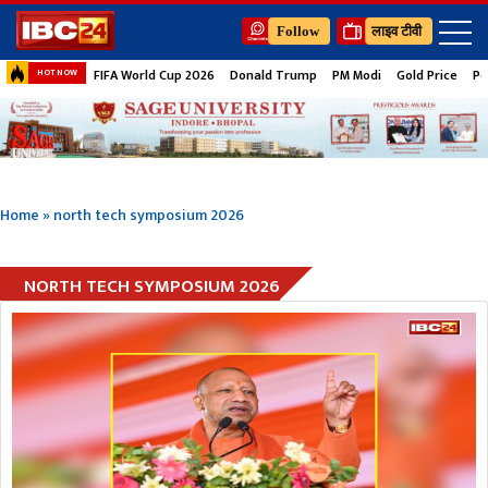
Follow
लाइव टीवी
FIFA World Cup 2026
Donald Trump
PM Modi
Gold Price
Pe
HOT NOW
Home
»
north tech symposium 2026
NORTH TECH SYMPOSIUM 2026