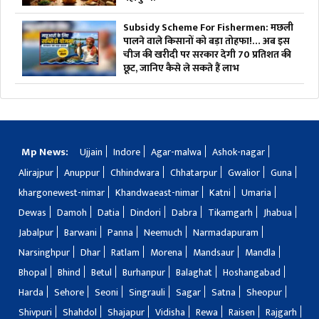
Subsidy Scheme For Fishermen: मछली
पालने वाले किसानों को बड़ा तोहफा!… अब इस
चीज की खरीदी पर सरकार देगी 70 प्रतिशत की
छूट, जानिए कैसे ले सकते हैं लाभ
Mp News:
Ujjain
Indore
Agar-malwa
Ashok-nagar
Alirajpur
Anuppur
Chhindwara
Chhatarpur
Gwalior
Guna
khargonewest-nimar
Khandwaeast-nimar
Katni
Umaria
Dewas
Damoh
Datia
Dindori
Dabra
Tikamgarh
Jhabua
Jabalpur
Barwani
Panna
Neemuch
Narmadapuram
Narsinghpur
Dhar
Ratlam
Morena
Mandsaur
Mandla
Bhopal
Bhind
Betul
Burhanpur
Balaghat
Hoshangabad
Harda
Sehore
Seoni
Singrauli
Sagar
Satna
Sheopur
Shivpuri
Shahdol
Shajapur
Vidisha
Rewa
Raisen
Rajgarh