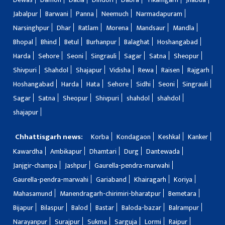
Jabalpur
Barwani
Panna
Neemuch
Narmadapuram
Narsinghpur
Dhar
Ratlam
Morena
Mandsaur
Mandla
Bhopal
Bhind
Betul
Burhanpur
Balaghat
Hoshangabad
Harda
Sehore
Seoni
Singrauli
Sagar
Satna
Sheopur
Shivpuri
Shahdol
Shajapur
Vidisha
Rewa
Raisen
Rajgarh
Hoshangabad
Harda
Hata
Sehore
Sidhi
Seoni
Singrauli
Sagar
Satna
Sheopur
Shivpuri
shahdol
shahdol
shajapur
Chhattisgarh news:
Korba
Kondagaon
Keshkal
Kanker
Kawardha
Ambikapur
Dhamtari
Durg
Dantewada
Janjgir-champa
Jashpur
Gaurella-pendra-marwahi
Gaurella-pendra-marwahi
Gariaband
Khairagarh
Koriya
Mahasamund
Manendragarh-chirimiri-bharatpur
Bemetara
Bijapur
Bilaspur
Balod
Bastar
Baloda-bazar
Balrampur
Narayanpur
Surajpur
Sukma
Sarguja
Lormi
Raipur