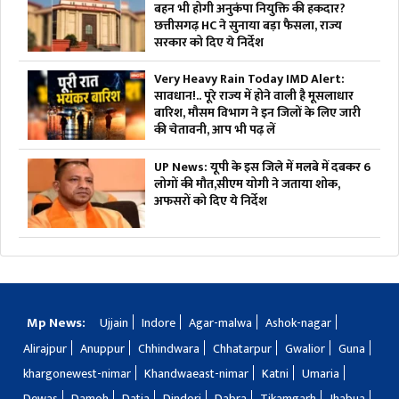
बहन भी होगी अनुकंपा नियुक्ति की हकदार?
छत्तीसगढ़ HC ने सुनाया बड़ा फैसला, राज्य
सरकार को दिए ये निर्देश
Very Heavy Rain Today IMD Alert:
सावधान!.. पूरे राज्य में होने वाली है मूसलाधार
बारिश, मौसम विभाग ने इन जिलों के लिए जारी
की चेतावनी, आप भी पढ़ लें
UP News: यूपी के इस जिले में मलबे में दबकर 6
लोगों की मौत,सीएम योगी ने जताया शोक,
अफसरों को दिए ये निर्देश
Mp News:
Ujjain
Indore
Agar-malwa
Ashok-nagar
Alirajpur
Anuppur
Chhindwara
Chhatarpur
Gwalior
Guna
khargonewest-nimar
Khandwaeast-nimar
Katni
Umaria
Dewas
Damoh
Datia
Dindori
Dabra
Tikamgarh
Jhabua