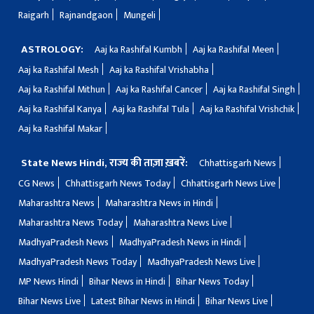
Raigarh
Rajnandgaon
Mungeli
ASTROLOGY:
Aaj ka Rashifal Kumbh
Aaj ka Rashifal Meen
Aaj ka Rashifal Mesh
Aaj ka Rashifal Vrishabha
Aaj ka Rashifal Mithun
Aaj ka Rashifal Cancer
Aaj ka Rashifal Singh
Aaj ka Rashifal Kanya
Aaj ka Rashifal Tula
Aaj ka Rashifal Vrishchik
Aaj ka Rashifal Makar
State News Hindi, राज्य की ताज़ा ख़बरें:
Chhattisgarh News
CG News
Chhattisgarh News Today
Chhattisgarh News Live
Maharashtra News
Maharashtra News in Hindi
Maharashtra News Today
Maharashtra News Live
MadhyaPradesh News
MadhyaPradesh News in Hindi
MadhyaPradesh News Today
MadhyaPradesh News Live
MP News Hindi
Bihar News in Hindi
Bihar News Today
Bihar News Live
Latest Bihar News in Hindi
Bihar News Live