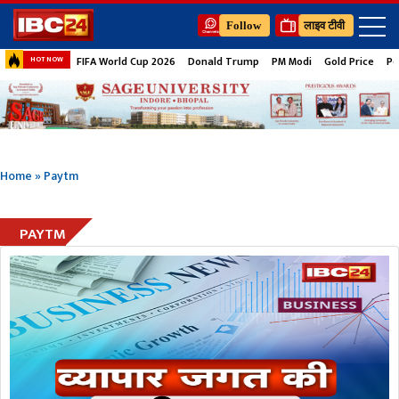
Follow
लाइव टीवी
FIFA World Cup 2026
Donald Trump
PM Modi
Gold Price
Pe
HOT NOW
Home
»
Paytm
PAYTM