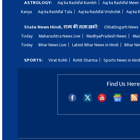
ASTROLOGY:
Aaj ka Rashifal Kumbh
Aaj ka Rashifal Meen
Kanya
Aaj ka Rashifal Tula
Aaj ka Rashifal Vrishchik
Aaj ka 
State News Hindi, राज्य की ताज़ा ख़बरें:
Chhattisgarh News
Today
Maharashtra News Live
MadhyaPradesh News
Mad
Today
Bihar News Live
Latest Bihar News in Hindi
Bihar Ne
SPORTS:
Virat Kohli
Rohit Sharma
Sports News in Hind
Find Us Here