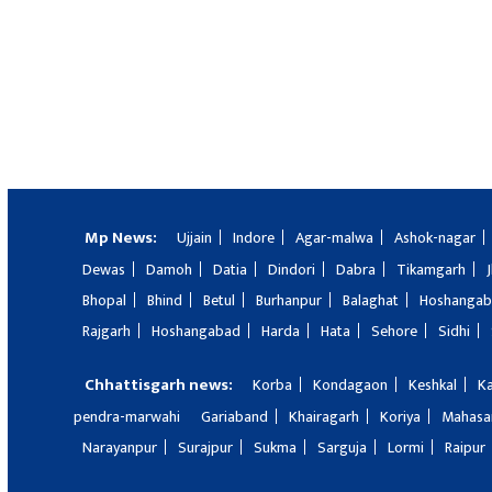
Mp News:
Ujjain
Indore
Agar-malwa
Ashok-nagar
Dewas
Damoh
Datia
Dindori
Dabra
Tikamgarh
Bhopal
Bhind
Betul
Burhanpur
Balaghat
Hoshanga
Rajgarh
Hoshangabad
Harda
Hata
Sehore
Sidhi
Chhattisgarh news:
Korba
Kondagaon
Keshkal
K
pendra-marwahi
Gariaband
Khairagarh
Koriya
Mahas
Narayanpur
Surajpur
Sukma
Sarguja
Lormi
Raipur