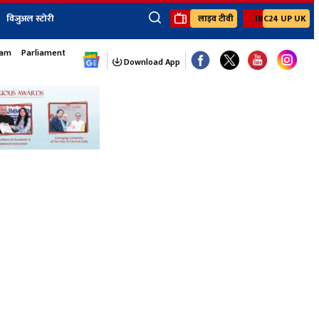
विजुअल स्टोरी
लाइव टीवी
IBC24 UP UK
×
sam
Parliament Monsoon Session
ेंट
खेल
जॉब्स न्यूज
Youtube Channels
Download App
यूथ कॉर्नर
IBC24
Ibc24 Jankarwan
IBC 24 Digital
Ibc24 Up-Uk
Ibc24 Madhya
Ibc24 Maidani
Ibc24 Sarguja
Ibc24 Bastar
Ibc24 Malwa
Ibc24 Mahakoshal