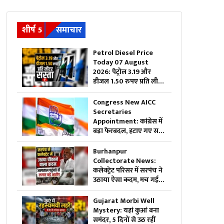
शीर्ष 5
समाचार
Petrol Diesel Price
Today 07 August
2026: पेट्रोल 3.19 और
डीजल 1.50 रुपए प्रति लीटर
सस्ता, महंगाई की मार झेल
रही जनता को बड़ी राहत,
Congress New AICC
जानिए अब 1 लीटर ईंधन का
Secretaries
क्या है रेट
Appointment: कांग्रेस में
बड़ा फेरबदल, हटाए गए सभी
पुराने सचिव….इन नेताओं को
सौंपी गई जिम्मेदारी
Burhanpur
Collectorate News:
कलेक्ट्रेट परिसर में सरपंच ने
उठाया ऐसा कदम, मच गई
अफरा-तफरी, दौड़ पड़े
अधिकारी और नेता, जानें क्या
Gujarat Morbi Well
है पूरा मामला
Mystery: यहां कुआं बना
समंदर, 5 दिनों से उठ रहीं