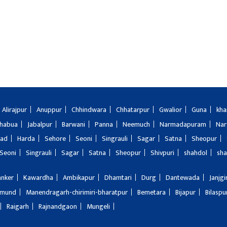
Alirajpur
Anuppur
Chhindwara
Chhatarpur
Gwalior
Guna
kha
Jhabua
Jabalpur
Barwani
Panna
Neemuch
Narmadapuram
Nar
bad
Harda
Sehore
Seoni
Singrauli
Sagar
Satna
Sheopur
Seoni
Singrauli
Sagar
Satna
Sheopur
Shivpuri
shahdol
sha
anker
Kawardha
Ambikapur
Dhamtari
Durg
Dantewada
Janjg
amund
Manendragarh-chirimiri-bharatpur
Bemetara
Bijapur
Bilaspu
Raigarh
Rajnandgaon
Mungeli