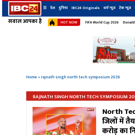
☰
देश
दुनिया
IBC24 Originals
धर्म न्यूज़
टेक न्यूज़
सवाल आपका है
HOT NOW
FIFA World Cup 2026
Donald
देश
प्रदेश न्यूज
शहर
दुनिया
IBC24 Original
छत्तीसगढ़ न्यूज
भोपाल
मध्यप्रदेश न्यूज
इंदौर
उत्तर प्रदेश न्यूज
जबलपुर
बिहार न्यूज
ग्वालियर
उत्तराखंड न्यूज
रायपुर
महाराष्ट्र न्यूज
बिलासपुर
Home
»
rajnath singh north tech symposium 2026
हिमाचल प्रदेश न्यूज
हरियाणा न्यूज
RAJNATH SINGH NORTH TECH SYMPOSIUM 20
North Tech
जिलों में त
करोड़ का निव