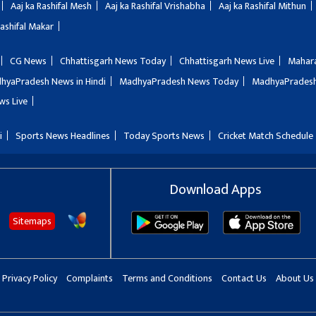
Aaj ka Rashifal Mesh
Aaj ka Rashifal Vrishabha
Aaj ka Rashifal Mithun
Rashifal Makar
CG News
Chhattisgarh News Today
Chhattisgarh News Live
Mahar
hyaPradesh News in Hindi
MadhyaPradesh News Today
MadhyaPradesh
ws Live
i
Sports News Headlines
Today Sports News
Cricket Match Schedule
Download Apps
Sitemaps
Privacy Policy
Complaints
Terms and Conditions
Contact Us
About Us