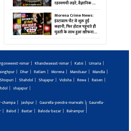
रहस्यमयी लहरें, वैज्ञानिक भी
हैरान, देखें वीडियो
Morena Crime News:
इंस्टाग्राम चैट से शुरू हुई
कहानी, फिर होटल पहुंचते ही
युवती के साथ हुआ खौफनाक
कांड, जानकर पुलिस भी रह
गई हैरान
rgonewest-nimar
Khandwaeast-nimar
Katni
Umaria
singhpur
Dhar
Ratlam
Morena
Mandsaur
Mandla
Shivpuri
Shahdol
Shajapur
Vidisha
Rewa
Raisen
hdol
shajapur
ir-champa
Jashpur
Gaurella-pendra-marwahi
Gaurella-
r
Balod
Bastar
Baloda-bazar
Balrampur