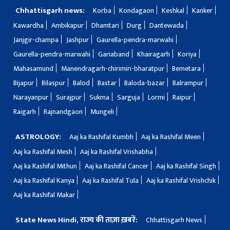
Chhattisgarh news:
Korba
Kondagaon
Keshkal
Kanker
Kawardha
Ambikapur
Dhamtari
Durg
Dantewada
Janjgir-champa
Jashpur
Gaurella-pendra-marwahi
Gaurella-pendra-marwahi
Gariaband
Khairagarh
Koriya
Mahasamund
Manendragarh-chirimiri-bharatpur
Bemetara
Bijapur
Bilaspur
Balod
Bastar
Baloda-bazar
Balrampur
Narayanpur
Surajpur
Sukma
Sarguja
Lormi
Raipur
Raigarh
Rajnandgaon
Mungeli
ASTROLOGY:
Aaj ka Rashifal Kumbh
Aaj ka Rashifal Meen
Aaj ka Rashifal Mesh
Aaj ka Rashifal Vrishabha
Aaj ka Rashifal Mithun
Aaj ka Rashifal Cancer
Aaj ka Rashifal Singh
Aaj ka Rashifal Kanya
Aaj ka Rashifal Tula
Aaj ka Rashifal Vrishchik
Aaj ka Rashifal Makar
State News Hindi, राज्य की ताज़ा ख़बरें:
Chhattisgarh News