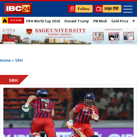
Follow
लाइव टीवी
FIFA World Cup 2026
Donald Trump
PM Modi
Gold Price
Pe
HOT NOW
Home
»
SRH
SRH