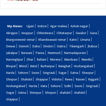
Mp News:
Ujjain
Indore
Agar-malwa
Ashok-nagar
Alirajpur
Anuppur
Chhindwara
Chhatarpur
Gwalior
Guna
khargonewest-nimar
Khandwaeast-nimar
Katni
Umaria
Dewas
Damoh
Datia
Dindori
Dabra
Tikamgarh
Jhabua
Jabalpur
Barwani
Panna
Neemuch
Narmadapuram
Narsinghpur
Dhar
Ratlam
Morena
Mandsaur
Mandla
Bhopal
Bhind
Betul
Burhanpur
Balaghat
Hoshangabad
Harda
Sehore
Seoni
Singrauli
Sagar
Satna
Sheopur
Shivpuri
Shahdol
Shajapur
Vidisha
Rewa
Raisen
Rajgarh
Hoshangabad
Harda
Hata
Sehore
Sidhi
Seoni
Singrauli
Sagar
Satna
Sheopur
Shivpuri
shahdol
shahdol
shajapur