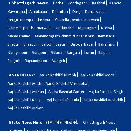
Chhattisgarh news:
Korba
Kondagaon
Keshkal
Kanker
Kawardha
Ambikapur
Dhamtari
Durg
Dantewada
Janjgir-champa
Jashpur
Gaurella-pendra-marwahi
Gaurella-pendra-marwahi
Gariaband
Khairagarh
Koriya
Mahasamund
Manendragarh-chirimiri-bharatpur
Bemetara
Bijapur
Bilaspur
Balod
Bastar
Baloda-bazar
Balrampur
Narayanpur
Surajpur
Sukma
Sarguja
Lormi
Raipur
Raigarh
Rajnandgaon
Mungeli
ASTROLOGY:
Aaj ka Rashifal Kumbh
Aaj ka Rashifal Meen
Aaj ka Rashifal Mesh
Aaj ka Rashifal Vrishabha
Aaj ka Rashifal Mithun
Aaj ka Rashifal Cancer
Aaj ka Rashifal Singh
Aaj ka Rashifal Kanya
Aaj ka Rashifal Tula
Aaj ka Rashifal Vrishchik
Aaj ka Rashifal Makar
State News Hindi, राज्य की ताज़ा ख़बरें:
Chhattisgarh News
CG News
Chhattisgarh News Today
Chhattisgarh News Live