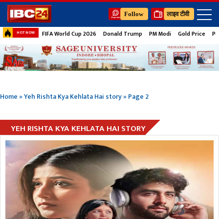
Follow
लाइव टीवी
FIFA World Cup 2026
Donald Trump
PM Modi
Gold Price
Pe
HOT NOW
Home
»
Yeh Rishta Kya Kehlata Hai story
»
Page 2
YEH RISHTA KYA KEHLATA HAI STORY