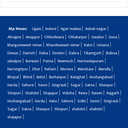
Mp News:
Ujjain
Indore
Agar-malwa
Ashok-nagar
Alirajpur
Anuppur
Chhindwara
Chhatarpur
Gwalior
Guna
khargonewest-nimar
Khandwaeast-nimar
Katni
Umaria
Dewas
Damoh
Datia
Dindori
Dabra
Tikamgarh
Jhabua
Jabalpur
Barwani
Panna
Neemuch
Narmadapuram
Narsinghpur
Dhar
Ratlam
Morena
Mandsaur
Mandla
Bhopal
Bhind
Betul
Burhanpur
Balaghat
Hoshangabad
Harda
Sehore
Seoni
Singrauli
Sagar
Satna
Sheopur
Shivpuri
Shahdol
Shajapur
Vidisha
Rewa
Raisen
Rajgarh
Hoshangabad
Harda
Hata
Sehore
Sidhi
Seoni
Singrauli
Sagar
Satna
Sheopur
Shivpuri
shahdol
shahdol
shajapur