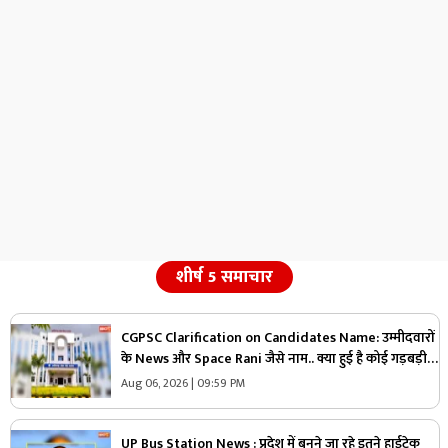
शीर्ष 5 समाचार
CGPSC Clarification on Candidates Name: उम्मीदवारों
के News और Space Rani जैसे नाम.. क्या हुई है कोई गड़बड़ी
या नाम है वास्तविक?.. अब सामने आई CGPSC की सफाई, पढ़ें
Aug 06, 2026 | 09:59 PM
UP Bus Station News : प्रदेश में बनने जा रहे इतने हाईटेक