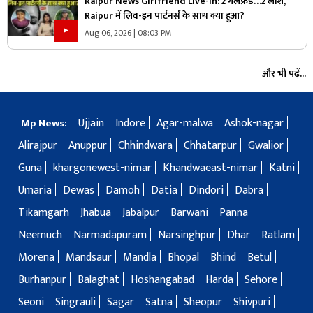
Raipur News Girlfriend Live-in: 2 गर्लफ्रैंड…2 लाश,
Raipur में लिव-इन पार्टनर्स के साथ क्या हुआ?
Aug 06, 2026 | 08:03 PM
और भी पढ़ें...
Ujjain
Indore
Agar-malwa
Ashok-nagar
Mp News:
Alirajpur
Anuppur
Chhindwara
Chhatarpur
Gwalior
Guna
khargonewest-nimar
Khandwaeast-nimar
Katni
Umaria
Dewas
Damoh
Datia
Dindori
Dabra
Tikamgarh
Jhabua
Jabalpur
Barwani
Panna
Neemuch
Narmadapuram
Narsinghpur
Dhar
Ratlam
Morena
Mandsaur
Mandla
Bhopal
Bhind
Betul
Burhanpur
Balaghat
Hoshangabad
Harda
Sehore
Seoni
Singrauli
Sagar
Satna
Sheopur
Shivpuri