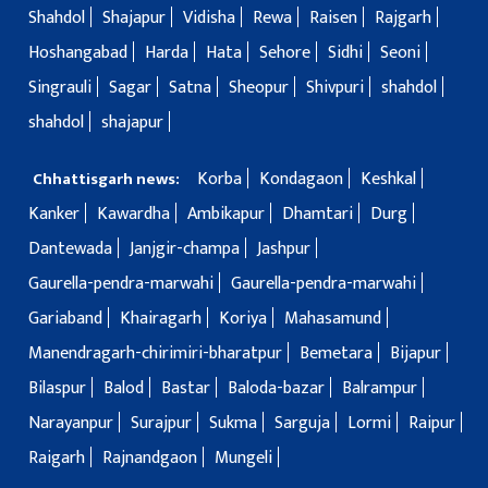
Shahdol
Shajapur
Vidisha
Rewa
Raisen
Rajgarh
Hoshangabad
Harda
Hata
Sehore
Sidhi
Seoni
Singrauli
Sagar
Satna
Sheopur
Shivpuri
shahdol
shahdol
shajapur
Korba
Kondagaon
Keshkal
Chhattisgarh news:
Kanker
Kawardha
Ambikapur
Dhamtari
Durg
Dantewada
Janjgir-champa
Jashpur
Gaurella-pendra-marwahi
Gaurella-pendra-marwahi
Gariaband
Khairagarh
Koriya
Mahasamund
Manendragarh-chirimiri-bharatpur
Bemetara
Bijapur
Bilaspur
Balod
Bastar
Baloda-bazar
Balrampur
Narayanpur
Surajpur
Sukma
Sarguja
Lormi
Raipur
Raigarh
Rajnandgaon
Mungeli