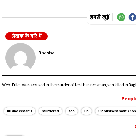
हमसे जुड़ें
लेखक के बारे में
Bhasha
Web Title: Main accused in the murder of tent businessman, son killed in Ba
People
Businessman's
murdered
son
up
UP businessman's so