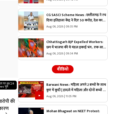
CG SASCI Scheme News : छत्तीसगढ़ ने रच
दिया इतिहास! केंद्र ने दिए 50 करोड़, देश का
पहला राज्य बना जिसने हासिल की ये बड़ी
Aug 06, 2026 | 09:35 PM
उपलब्धि
Chhattisgarh BJP Expelled Workers:
छग में भाजपा की ये मंडल इकाई भंग.. एक साथ
इतने कार्यकर्ताओं को कर दिया निष्कासित, अब
Aug 06, 2026 | 09:34 PM
होगा नए कार्यकारिणी का गठन
वीडियो
गल पर IBC24
Barwani News : महिला अपने 2 बच्चों के साथ
ws चुनें
कुएं में कूदी | हादसे में महिला और दोनों बच्चों की
मौत
Aug 06, 2026 | 11:05 PM
 आरोपी की
 कारण
Mohan Bhagwat on NEET Protest: