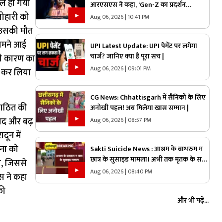
यल हो गया
आरएसएस ने कहा, ‘Gen-Z का प्रदर्शन
देशविरोधी नहीं, ये नई पीढ़ी ज्यादा ईमानदार है’..
लोहारी को
Aug 06, 2026 | 10:41 PM
पढ़ें मोहन भागवत NEET प्रोटेस्ट पर और क्या
न उसकी मौत
कहा
सामने आई
UPI Latest Update: UPI पेमेंट पर लगेगा
चार्ज? जानिए क्या है पूरा सच |
सही कारण का
Aug 06, 2026 | 09:01 PM
ज कर लिया
CG News: Chhattisgarh में सैनिकों के लिए
 गठित की
अनोखी पहल! अब मिलेगा खास सम्मान |
िवाद और बढ़
Aug 06, 2026 | 08:57 PM
दून में
ना को
Sakti Suicide News : आश्रम के बाथरुम म
छात्र के सुसाइड मामला। अभी तक मृतक के सव
ा, जिससे
परिजन मन नई लीन
Aug 06, 2026 | 08:40 PM
स ने कहा
की
और भी पढ़ें...