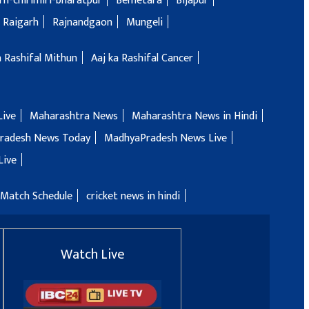
h-chirimiri-bharatpur
Bemetara
Bijapur
Raigarh
Rajnandgaon
Mungeli
a Rashifal Mithun
Aaj ka Rashifal Cancer
Live
Maharashtra News
Maharashtra News in Hindi
radesh News Today
MadhyaPradesh News Live
Live
 Match Schedule
cricket news in hindi
Watch Live