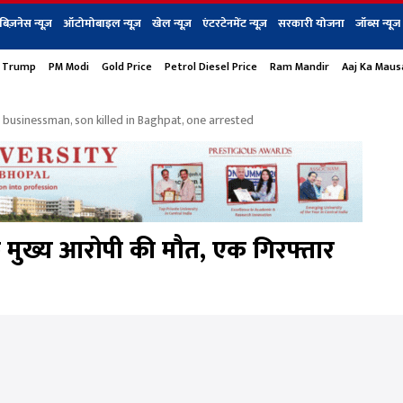
बिज़नेस न्यूज़
ऑटोमोबाइल न्यूज़
खेल न्यूज़
एंटरटेनमेंट न्यूज़
सरकारी योजना
जॉब्स न्यूज
 Trump
PM Modi
Gold Price
Petrol Diesel Price
Ram Mandir
Aaj Ka Mau
s
बिज़नेस
टेक न्यूज
धर्म
ऑटोमोबाइल
एंटरटेनम
शेयर बाज़ार
गैजेट्स न्यूज
 businessman, son killed in Baghpat, one arrested
 के मुख्य आरोपी की मौत, एक गिरफ्तार