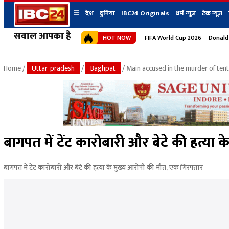
☰
देश
दुनिया
IBC24 Originals
धर्म न्यूज़
टेक न्यूज़
सवाल आपका है
HOT NOW
FIFA World Cup 2026
Donald
देश
प्रदेश न्यूज
शहर
दुनिया
IBC24 Original
छत्तीसगढ़ न्यूज
भोपाल
Home
/
Uttar-pradesh
/
Baghpat
/ Main accused in the murder of tent
मध्यप्रदेश न्यूज
इंदौर
उत्तर प्रदेश न्यूज
जबलपुर
बिहार न्यूज
ग्वालियर
उत्तराखंड न्यूज
रायपुर
महाराष्ट्र न्यूज
बिलासपुर
बागपत में टेंट कारोबारी और बेटे की हत्या
हिमाचल प्रदेश न्यूज
हरियाणा न्यूज
बागपत में टेंट कारोबारी और बेटे की हत्या के मुख्य आरोपी की मौत, एक गिरफ्तार