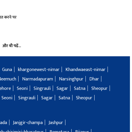
ायत करने पर
और भी पढ़ें...
Guna
khargonewest-nimar
Khandwaeast-nimar
Neemuch
Narmadapuram
Narsinghpur
Dhar
ehore
Seoni
Singrauli
Sagar
Satna
Sheopur
Seoni
Singrauli
Sagar
Satna
Sheopur
ada
Janjgir-champa
Jashpur