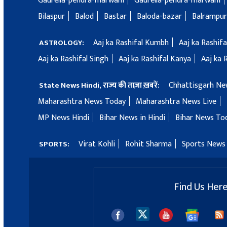
Gaurella-pendra-marwahi
Gaurella-pendra-marwahi
Bilaspur
Balod
Bastar
Baloda-bazar
Balrampur
Aaj ka Rashifal Kumbh
Aaj ka Rashif
ASTROLOGY:
Aaj ka Rashifal Singh
Aaj ka Rashifal Kanya
Aaj ka 
Chhattisgarh Ne
State News Hindi, राज्य की ताज़ा ख़बरें:
Maharashtra News Today
Maharashtra News Live
MP News Hindi
Bihar News in Hindi
Bihar News To
Virat Kohli
Rohit Sharma
Sports News 
SPORTS:
Find Us Her