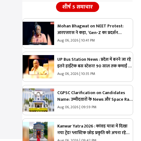
शीर्ष 5 समाचार
Mohan Bhagwat on NEET Protest:
आरएसएस ने कहा, ‘Gen-Z का प्रदर्शन
देशविरोधी नहीं, ये नई पीढ़ी ज्यादा ईमानदार है’..
Aug 06, 2026 | 10:41 PM
पढ़ें मोहन भागवत NEET प्रोटेस्ट पर और क्या
कहा
UP Bus Station News : प्रदेश में बनने जा रहे
इतने हाईटेक बस स्टेशन! 90 साल तक कमाई का
मौका, योगी सरकार ने शुरू की बड़ी योजना
Aug 06, 2026 | 10:35 PM
CGPSC Clarification on Candidates
Name: उम्मीदवारों के News और Space Rani
जैसे नाम.. क्या हुई है कोई गड़बड़ी या नाम है
Aug 06, 2026 | 09:59 PM
वास्तविक?.. अब सामने आई CGPSC की सफाई,
पढ़ें
Kanwar Yatra 2026 : कांवड़ यात्रा में दिखा
नया ट्रेंड! प्लास्टिक छोड़ प्रकृति को अपना रहे
शिवभक्त, हर कांवड़ दे रही बड़ा संदेश
Aug 06, 2026 | 09:42 PM