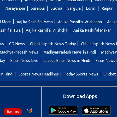
Gariaband
Khairagarh
Koriya
Mahasamund
Manendragar
Narayanpur
Surajpur
Sukma
Sarguja
Lormi
Raipur
al Meen
Aaj ka Rashifal Mesh
Aaj ka Rashifal Vrishabha
Aaj k
Rashifal Tula
Aaj ka Rashifal Vrishchik
Aaj ka Rashifal Makar
ws
CG News
Chhattisgarh News Today
Chhattisgarh News 
MadhyaPradesh News
MadhyaPradesh News in Hindi
MadhyaP
day
Bihar News Live
Latest Bihar News in Hindi
Bihar News 
in Hindi
Sports News Headlines
Today Sports News
Cricket
e
Download Apps
Sitemaps