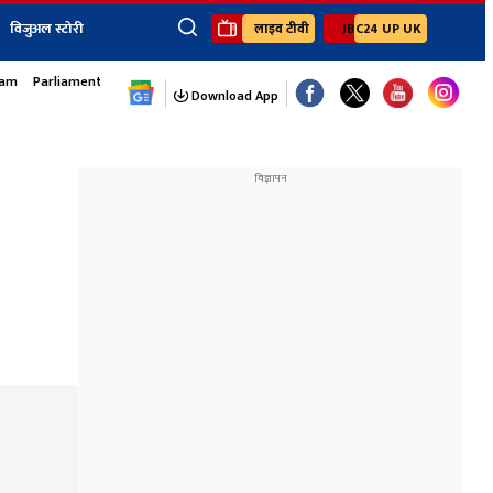
विजुअल स्टोरी
लाइव टीवी
IBC24 UP UK
sam
Parliament Monsoon Session
×
ेंट
खेल
जॉब्स न्यूज
Youtube Channels
Download App
यूथ कॉर्नर
IBC24
Ibc24 Jankarwan
IBC 24 Digital
Ibc24 Up-Uk
Ibc24 Madhya
Ibc24 Maidani
Ibc24 Sarguja
Ibc24 Bastar
Ibc24 Malwa
Ibc24 Mahakoshal