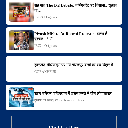
शह मात The Big Debate: कमिश्नरेट पर निशाना.. सुझाव
या…
IBC24 Originals
Piyush Mishra At Ranchi Protest : ‘आरंभ है
प्रचंड…’ से…
IBC24 Originals
झारखंड तीर्थयात्रा पर गये गोरखपुर वासी का शव बिहार में…
GORAKHPUR
उत्तर-पश्चिम पाकिस्तान में ड्रोन हमले में तीन लोग घायल
दुनिया की खबर | World News in Hindi
Find Us Here