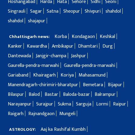
Hoshangabad
Harda
Hata
Sehore
Sidhi
Seoni
Singrauli
Sagar
Satna
Sheopur
Shivpuri
shahdol
shahdol
shajapur
Korba
Kondagaon
Keshkal
Chhattisgarh news:
Kanker
Kawardha
Ambikapur
Dhamtari
Durg
Dantewada
Janjgir-champa
Jashpur
Gaurella-pendra-marwahi
Gaurella-pendra-marwahi
Gariaband
Khairagarh
Koriya
Mahasamund
Manendragarh-chirimiri-bharatpur
Bemetara
Bijapur
Bilaspur
Balod
Bastar
Baloda-bazar
Balrampur
Narayanpur
Surajpur
Sukma
Sarguja
Lormi
Raipur
Raigarh
Rajnandgaon
Mungeli
Aaj ka Rashifal Kumbh
ASTROLOGY: