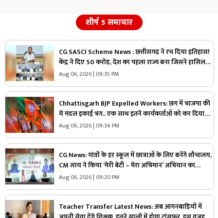
शीर्ष 5 समाचार
CG SASCI Scheme News : छत्तीसगढ़ ने रच दिया इतिहास!
केंद्र ने दिए 50 करोड़, देश का पहला राज्य बना जिसने हासिल
की ये बड़ी उपलब्धि
Aug 06, 2026 | 09:35 PM
Chhattisgarh BJP Expelled Workers: छग में भाजपा की
ये मंडल इकाई भंग.. एक साथ इतने कार्यकर्ताओं को कर दिया
निष्कासित, अब होगा नए कार्यकारिणी का गठन
Aug 06, 2026 | 09:34 PM
CG News: गांवों के हर स्कूल में छात्राओं के लिए बनेंगे शौचालय,
CM साय ने किया ‘मेरी बेटी – मेरा अभिमान’ अभियान का
शुभारंभ, VB-G Ram G योजना पर दी ये बड़ी जानकारी
Aug 06, 2026 | 09:20 PM
Teacher Transfer Latest News: अब आंगनबाड़ियों में
अपनी सेवा देंगे शिक्षक, इतने सालों में होगा ट्रांसफर, इस वजह से