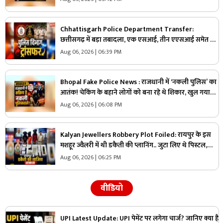
Chhattisgarh Police Department Transfer:
छत्तीसगढ़ में बड़ा तबादला, एक एसआई, तीन एएसआई समेत 34
पुलिसकर्मियों का ट्रांसफर.. मुख्यालय से जारी हुआ आदेश और
Aug 06, 2026 | 06:39 PM
सूची, देखें
Bhopal Fake Police News : राजधानी में ‘नकली पुलिस’ का
आतंक! चेकिंग के बहाने लोगों को बना रहे थे शिकार, खुल गया
बड़ा खेल
Aug 06, 2026 | 06:08 PM
Kalyan Jewellers Robbery Plot Foiled: रायपुर के इस
मशहूर ज्वैलरी में थी डकैती की प्लानिंग.. जुटा लिए थे पिस्टल,
कारतूस और हथियार लेकिन पुलिस को अचानक आया एक कॉल
Aug 06, 2026 | 06:25 PM
और..
वीडियो
UPI Latest Update: UPI पेमेंट पर लगेगा चार्ज? जानिए क्या है