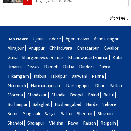
Aug 06, 2026 | 08:03 PM
और भी पढ़ें...
Ujjain
Indore
Agar-malwa
Ashok-nagar
Mp News:
Alirajpur
Anuppur
Chhindwara
Chhatarpur
Gwalior
Guna
khargonewest-nimar
Khandwaeast-nimar
Katni
Umaria
Dewas
Damoh
Datia
Dindori
Dabra
Tikamgarh
Jhabua
Jabalpur
Barwani
Panna
Neemuch
Narmadapuram
Narsinghpur
Dhar
Ratlam
Morena
Mandsaur
Mandla
Bhopal
Bhind
Betul
Burhanpur
Balaghat
Hoshangabad
Harda
Sehore
Seoni
Singrauli
Sagar
Satna
Sheopur
Shivpuri
Shahdol
Shajapur
Vidisha
Rewa
Raisen
Rajgarh