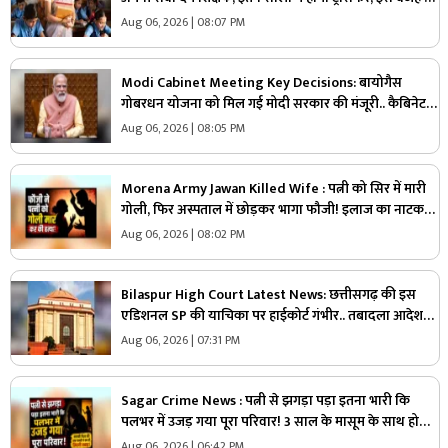
बड़ा फैसला लेने की तैयारी में सरकार
Aug 06, 2026 | 08:07 PM
Modi Cabinet Meeting Key Decisions: बायोगैस
गोबरधन योजना को मिल गई मोदी सरकार की मंजूरी.. कैबिनेट
का बड़ा फैसला, जानें इस स्कीम पर कितना होगा खर्च
Aug 06, 2026 | 08:05 PM
Morena Army Jawan Killed Wife : पत्नी को सिर में मारी
गोली, फिर अस्पताल में छोड़कर भागा फौजी! इलाज का नाटक
करते-करते खुल गया खौफनाक सच
Aug 06, 2026 | 08:02 PM
Bilaspur High Court Latest News: छत्तीसगढ़ की इस
एडिशनल SP की याचिका पर हाईकोर्ट गंभीर.. तबादला आदेश
पर लगाई रोक, ‘वरिष्ठता के सिद्धांत’ की अनदेखी का आरोप
Aug 06, 2026 | 07:31 PM
Sagar Crime News : पत्नी से झगड़ा पड़ा इतना भारी कि
पलभर में उजड़ गया पूरा परिवार! 3 साल के मासूम के साथ हो
गया बड़ा हादसा
Aug 06, 2026 | 06:42 PM