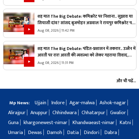
शह मात The Big Debate: कमिश्नरेट पर निशाना.. सुझाव या
सियासी दांव? सांसद बृजमोहन अग्रवाल ने रायपुर कमिश्नरेट पर
उठाए सवाल, क्या वाकई में सिस्टम में सुधार की है जरूरत
Aug 08, 2026 | 11:42 PM
शह मात The Big Debate: पंडित-प्रशासन में तकरार.. उज्जैन में
आरती पर रार! आरती की व्यवस्था को लेकर गहराया विवाद,
आरती के अधिकार को लेकर क्यों उग्र हुए पंडित?
Aug 08, 2026 | 11:31 PM
और भी पढ़ें...
Ujjain
Indore
Agar-malwa
Ashok-nagar
Mp News:
Alirajpur
Anuppur
Chhindwara
Chhatarpur
Gwalior
Guna
khargonewest-nimar
Khandwaeast-nimar
Katni
Umaria
Dewas
Damoh
Datia
Dindori
Dabra