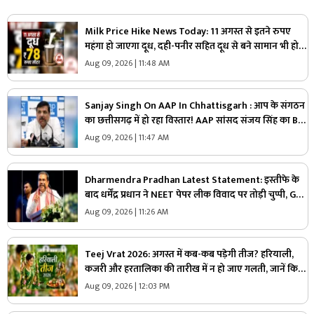
Milk Price Hike News Today: 11 अगस्त से इतने रुपए
महंगा हो जाएगा दूध, दही-पनीर सहित दूध से बने सामान भी हो
सकते हैं महंगे, जा​निए क्या होगा एक लीटर की कीमत
Aug 09, 2026 | 11:48 AM
Sanjay Singh On AAP In Chhattisgarh : आप के संगठन
का छत्तीसगढ़ में हो रहा विस्तार! AAP सांसद संजय सिंह का BJP
पर तीखा वार! बोले- इनके इशारे पर चल रही राज्य सरकार
Aug 09, 2026 | 11:47 AM
Dharmendra Pradhan Latest Statement: इस्तीफे के
बाद धर्मेंद्र प्रधान ने NEET पेपर लीक विवाद पर तोड़ी चुप्पी, Gen
Z को लेकर कह दी ये बड़ी बात
Aug 09, 2026 | 11:26 AM
Teej Vrat 2026: अगस्त में कब-कब पड़ेगी तीज? हरियाली,
कजरी और हरतालिका की तारीख में न हो जाए गलती, जानें किस
दिन रखना है कौन-सा व्रत
Aug 09, 2026 | 12:03 PM