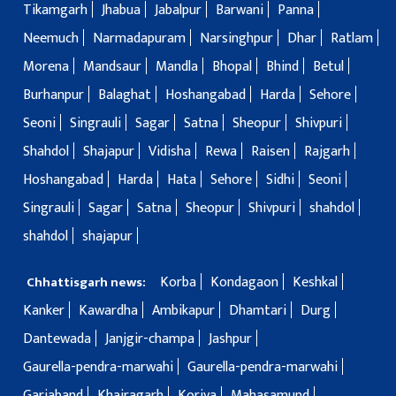
Tikamgarh
Jhabua
Jabalpur
Barwani
Panna
Neemuch
Narmadapuram
Narsinghpur
Dhar
Ratlam
Morena
Mandsaur
Mandla
Bhopal
Bhind
Betul
Burhanpur
Balaghat
Hoshangabad
Harda
Sehore
Seoni
Singrauli
Sagar
Satna
Sheopur
Shivpuri
Shahdol
Shajapur
Vidisha
Rewa
Raisen
Rajgarh
Hoshangabad
Harda
Hata
Sehore
Sidhi
Seoni
Singrauli
Sagar
Satna
Sheopur
Shivpuri
shahdol
shahdol
shajapur
Korba
Kondagaon
Keshkal
Chhattisgarh news:
Kanker
Kawardha
Ambikapur
Dhamtari
Durg
Dantewada
Janjgir-champa
Jashpur
Gaurella-pendra-marwahi
Gaurella-pendra-marwahi
Gariaband
Khairagarh
Koriya
Mahasamund