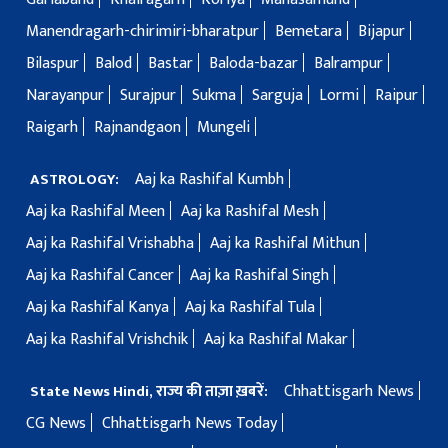
Manendragarh-chirimiri-bharatpur
Bemetara
Bijapur
Bilaspur
Balod
Bastar
Baloda-bazar
Balrampur
Narayanpur
Surajpur
Sukma
Sarguja
Lormi
Raipur
Raigarh
Rajnandgaon
Mungeli
Aaj ka Rashifal Kumbh
ASTROLOGY:
Aaj ka Rashifal Meen
Aaj ka Rashifal Mesh
Aaj ka Rashifal Vrishabha
Aaj ka Rashifal Mithun
Aaj ka Rashifal Cancer
Aaj ka Rashifal Singh
Aaj ka Rashifal Kanya
Aaj ka Rashifal Tula
Aaj ka Rashifal Vrishchik
Aaj ka Rashifal Makar
Chhattisgarh News
State News Hindi, राज्य की ताज़ा ख़बरें:
CG News
Chhattisgarh News Today