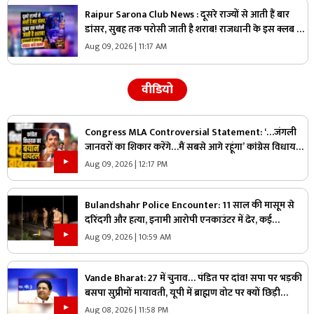
Raipur Sarona Club News : दूसरे राज्यों से आती हैं बार
डांसर, सुबह तक परोसी जाती है शराब! राजधानी के इस क्लब का
VIDEO सामने आते ही मचा हड़कंप
Aug 09, 2026 | 11:17 AM
वीडियो
Congress MLA Controversial Statement: ‘…जंगली
जानवरों का शिकार करेंगे…मैं सबसे आगे रहूंगा’ कांग्रेस विधायक
ने दिया विवादित बयान, वायरल हो रहा वीडियो
Aug 09, 2026 | 12:17 PM
Bulandshahr Police Encounter: 11 साल की मासूम से
दरिंदगी और हत्या, इनामी आरोपी एनकाउंटर में ढेर, कई
पुलिसकर्मी भी घायल
Aug 09, 2026 | 10:59 AM
Vande Bharat: 27 में चुनाव… पंडित पर दांव! सपा पर भड़की
बसपा सुप्रीमों मायावती, यूपी में ब्राह्मण वोट पर क्यों छिड़ी
महाभारत?
Aug 08, 2026 | 11:58 PM