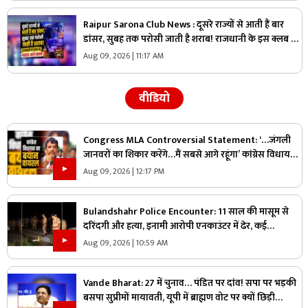
Raipur Sarona Club News : दूसरे राज्यों से आती हैं बार
डांसर, सुबह तक परोसी जाती है शराब! राजधानी के इस क्लब का
VIDEO सामने आते ही मचा हड़कंप
Aug 09, 2026 | 11:17 AM
वीडियो
Congress MLA Controversial Statement: ‘…जंगली
जानवरों का शिकार करेंगे…मैं सबसे आगे रहूंगा’ कांग्रेस विधायक
ने दिया विवादित बयान, वायरल हो रहा वीडियो
Aug 09, 2026 | 12:17 PM
Bulandshahr Police Encounter: 11 साल की मासूम से
दरिंदगी और हत्या, इनामी आरोपी एनकाउंटर में ढेर, कई
पुलिसकर्मी भी घायल
Aug 09, 2026 | 10:59 AM
Vande Bharat: 27 में चुनाव… पंडित पर दांव! सपा पर भड़की
बसपा सुप्रीमों मायावती, यूपी में ब्राह्मण वोट पर क्यों छिड़ी