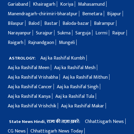
Gariaband
Khairagarh
Koriya
Mahasamund
Manendragarh-chirimiri-bharatpur
Bemetara
Bijapur
Bilaspur
Balod
Bastar
Baloda-bazar
Balrampur
Narayanpur
Surajpur
Sukma
Sarguja
Lormi
Raipur
Raigarh
Rajnandgaon
Mungeli
Aaj ka Rashifal Kumbh
ASTROLOGY:
Aaj ka Rashifal Meen
Aaj ka Rashifal Mesh
Aaj ka Rashifal Vrishabha
Aaj ka Rashifal Mithun
Aaj ka Rashifal Cancer
Aaj ka Rashifal Singh
Aaj ka Rashifal Kanya
Aaj ka Rashifal Tula
Aaj ka Rashifal Vrishchik
Aaj ka Rashifal Makar
Chhattisgarh News
State News Hindi, राज्य की ताज़ा ख़बरें:
CG News
Chhattisgarh News Today