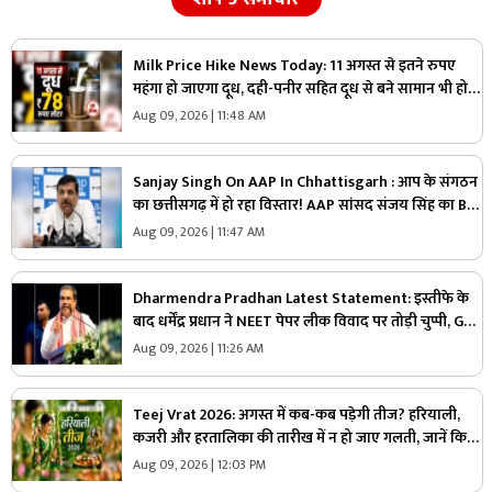
Milk Price Hike News Today: 11 अगस्त से इतने रुपए
महंगा हो जाएगा दूध, दही-पनीर सहित दूध से बने सामान भी हो
सकते हैं महंगे, जा​निए क्या होगा एक लीटर की कीमत
Aug 09, 2026 | 11:48 AM
Sanjay Singh On AAP In Chhattisgarh : आप के संगठन
का छत्तीसगढ़ में हो रहा विस्तार! AAP सांसद संजय सिंह का BJP
पर तीखा वार! बोले- इनके इशारे पर चल रही राज्य सरकार
Aug 09, 2026 | 11:47 AM
Dharmendra Pradhan Latest Statement: इस्तीफे के
बाद धर्मेंद्र प्रधान ने NEET पेपर लीक विवाद पर तोड़ी चुप्पी, Gen
Z को लेकर कह दी ये बड़ी बात
Aug 09, 2026 | 11:26 AM
Teej Vrat 2026: अगस्त में कब-कब पड़ेगी तीज? हरियाली,
कजरी और हरतालिका की तारीख में न हो जाए गलती, जानें किस
दिन रखना है कौन-सा व्रत
Aug 09, 2026 | 12:03 PM