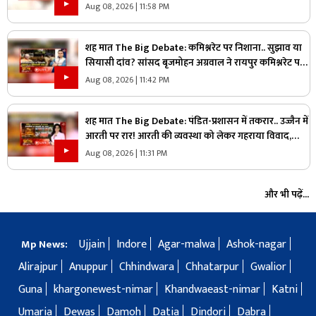
महाभारत?
Aug 08, 2026 | 11:58 PM
शह मात The Big Debate: कमिश्नरेट पर निशाना.. सुझाव या
सियासी दांव? सांसद बृजमोहन अग्रवाल ने रायपुर कमिश्नरेट पर
उठाए सवाल, क्या वाकई में सिस्टम में सुधार की है जरूरत
Aug 08, 2026 | 11:42 PM
शह मात The Big Debate: पंडित-प्रशासन में तकरार.. उज्जैन में
आरती पर रार! आरती की व्यवस्था को लेकर गहराया विवाद,
आरती के अधिकार को लेकर क्यों उग्र हुए पंडित?
Aug 08, 2026 | 11:31 PM
और भी पढ़ें...
Ujjain
Indore
Agar-malwa
Ashok-nagar
Mp News:
Alirajpur
Anuppur
Chhindwara
Chhatarpur
Gwalior
Guna
khargonewest-nimar
Khandwaeast-nimar
Katni
Umaria
Dewas
Damoh
Datia
Dindori
Dabra