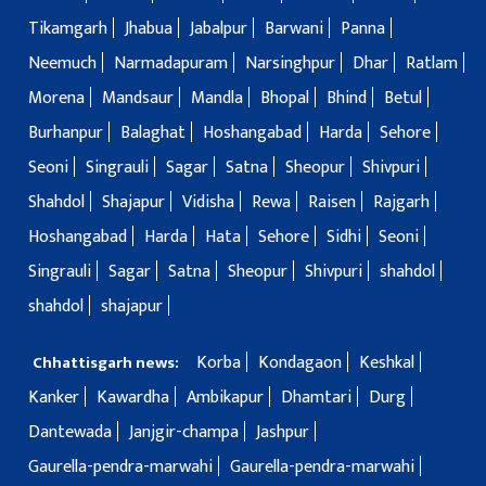
Tikamgarh
Jhabua
Jabalpur
Barwani
Panna
Neemuch
Narmadapuram
Narsinghpur
Dhar
Ratlam
Morena
Mandsaur
Mandla
Bhopal
Bhind
Betul
Burhanpur
Balaghat
Hoshangabad
Harda
Sehore
Seoni
Singrauli
Sagar
Satna
Sheopur
Shivpuri
Shahdol
Shajapur
Vidisha
Rewa
Raisen
Rajgarh
Hoshangabad
Harda
Hata
Sehore
Sidhi
Seoni
Singrauli
Sagar
Satna
Sheopur
Shivpuri
shahdol
shahdol
shajapur
Korba
Kondagaon
Keshkal
Chhattisgarh news:
Kanker
Kawardha
Ambikapur
Dhamtari
Durg
Dantewada
Janjgir-champa
Jashpur
Gaurella-pendra-marwahi
Gaurella-pendra-marwahi