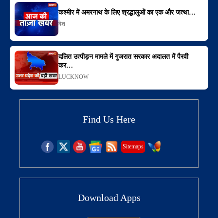
कश्मीर में अमरनाथ के लिए श्रद्धालुओं का एक और जत्था…
देश
दलित उत्पीड़न मामले में गुजरात सरकार अदालत में पैरवी
कर…
LUCKNOW
Find Us Here
Sitemaps
Download Apps