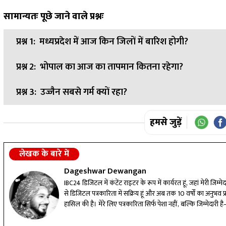
सामान्यतः पूछे जाने वाले प्रश्नः
प्रश्न 1:
मध्यप्रदेश में आज किन जिलों में बारिश होगी?
प्रश्न 2:
भोपाल का आज का तापमान कितना रहेगा?
उत्तर:
ग्वालियर चंबल, सागर, रीवा और शहडोल संभाग के 21 जिलों में
प्रश्न 3:
उज्जैन सबसे गर्म क्यों रहा?
उत्तर:
भोपाल में आज अधिकतम तापमान लगभग 39–40 डिग्री रहने की
उत्तर:
उज्जैन में तेज धूप और गर्म हवाओं के कारण तापमान 41 डिग्री त
हमसे जुड़ें
लेखक के बारे में
Dageshwar Dewangan
IBC24 डिजिटल में कंटेंट राइटर के रूप में कार्यरत हूं, जहां मेरी जिम
से डिजिटल पत्रकारिता में सक्रिय हूं और अब तक 10 वर्षों का अनुभव प्राप्
हासिल की है। मेरे लिए पत्रकारिता सिर्फ पेशा नहीं, बल्कि जिम्मेदा
लगातार अपडेट कर, कंटेंट की गुणवत्ता बेहतर करने के लिए प्रतिबद्ध ह