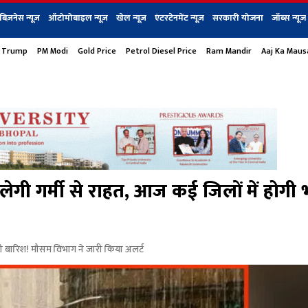
बिज़नेस न्यूज़
ऑटोमोबाइल न्यूज़
खेल न्यूज़
एंटरटेनमेंट न्यूज़
सरकारी योजना
जॉब्स न्यूज
 Trump
PM Modi
Gold Price
Petrol Diesel Price
Ram Mandir
Aaj Ka Mau
s
बिज़नेस
टेक न्यूज
धर्म
ऑटोमोबाइल
एंटरटेनम
शेयर बाज़ार
गैजेट्स न्यूज
ी गर्मी से राहत, आज कई जिलों में होगी 
ी बारिश! मौसम विभाग ने जारी किया अलर्ट