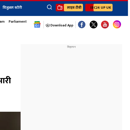
विजुअल स्टोरी
लाइव टीवी
IBC24 UP UK
sam
Parliament Monsoon Session
×
ेंट
खेल
जॉब्स न्यूज
Youtube Channels
Download App
यूथ कॉर्नर
IBC24
Ibc24 Jankarwan
IBC 24 Digital
Ibc24 Up-Uk
Ibc24 Madhya
Ibc24 Maidani
भारी
Ibc24 Sarguja
Ibc24 Bastar
Ibc24 Malwa
Ibc24 Mahakoshal