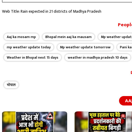
Web Title: Rain expected in 21 districts of Madhya Pradesh
People
Aaj ka mosam mp
Bhopal mein aaj ka mausam
Mp weather updat
mp weather update today
Mp weather update tomorrow
Pani k
Weather in Bhopal next 15 days
weather in madhya pradesh 10 days
भोपाल
AA