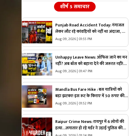
शीर्ष 5 समाचार
Punjab Road Accident Today: गंगाजल
लेकर लौट रहे कांवड़ियों को नहीं था अंदाजा, मौत
बनकर आई कार और सड़क पर बिछ गई लाशें…
Aug 09, 2026 | 01:55 PM
मची चीख-पुकार
Unhappy Leave News: ऑफिस जाने का मन
नहीं? अब बॉस को बहाना देने की जरूरत नहीं!
यहां शुरू हुई Unhappy Leave, मिलेगी 10 दिन
Aug 09, 2026 | 01:47 PM
की छुट्टी और सैलरी भी
Mandla Bus Fare Hike : बस यात्रियों को
बड़ा झटका! इस रूट के किराए में 50 रुपए की
बढ़ोतरी, जेब पर पड़ेगा सीधा असर
Aug 09, 2026 | 01:52 PM
Raipur Crime News: रायपुर में 6 लोगों की
हत्या…लगातार हो रहे मर्डर ने उड़ाई पुलिस की
नींद, सांसद बृजमोहन अग्रवाल ने भी कमिश्नरेट
Aug 09, 2026 | 01:24 PM