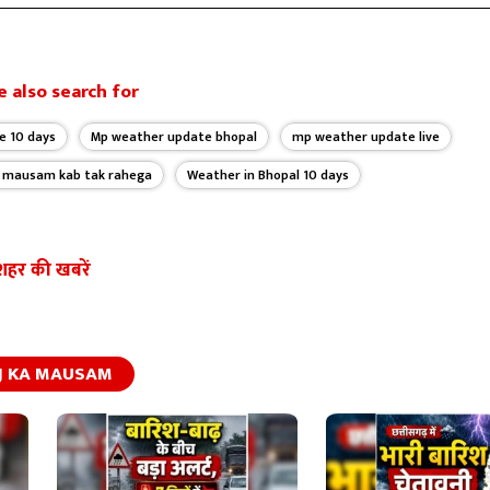
 also search for
e 10 days
Mp weather update bhopal
mp weather update live
a mausam kab tak rahega
Weather in Bhopal 10 days
शहर की खबरें
J KA MAUSAM