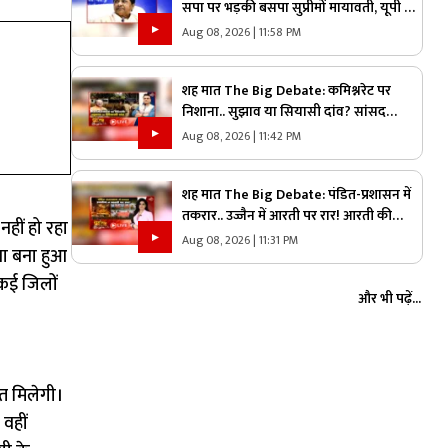
सपा पर भड़की बसपा सुप्रीमों मायावती, यूपी में
ब्राह्मण वोट पर क्यों छिड़ी महाभारत?
Aug 08, 2026 | 11:58 PM
शह मात The Big Debate: कमिश्नरेट पर
निशाना.. सुझाव या सियासी दांव? सांसद
बृजमोहन अग्रवाल ने रायपुर कमिश्नरेट पर उठाए
Aug 08, 2026 | 11:42 PM
सवाल, क्या वाकई में सिस्टम में सुधार की है
जरूरत
शह मात The Big Debate: पंडित-प्रशासन में
तकरार.. उज्जैन में आरती पर रार! आरती की
नहीं हो रहा
व्यवस्था को लेकर गहराया विवाद, आरती के
Aug 08, 2026 | 11:31 PM
ा बना हुआ
अधिकार को लेकर क्यों उग्र हुए पंडित?
कई जिलों
और भी पढ़ें...
हत मिलेगी।
वहीं