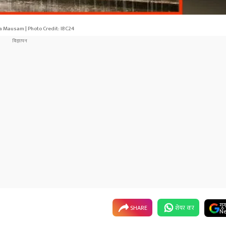
a Mausam | Photo Credit: IBC24
गू
SHARE
शेयर कर
Ne