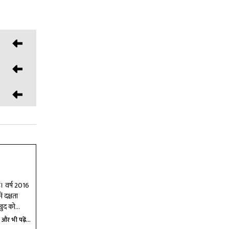
ै। वर्ष 2016
ं दक्षता
खुद को
और भी पढ़ें...