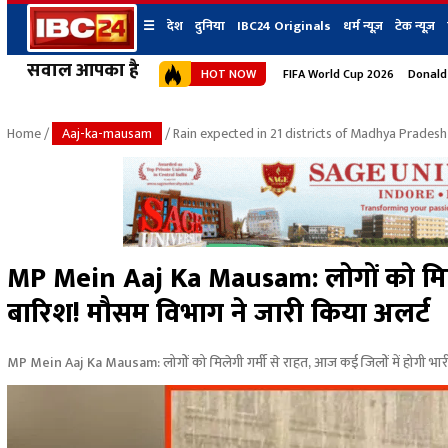
☰
देश
दुनिया
IBC24 Originals
धर्म न्यूज़
टेक न्यूज़
सवाल आपका है
HOT NOW
FIFA World Cup 2026
Donald
देश
प्रदेश न्यूज
शहर
दुनिया
IBC24 Original
छत्तीसगढ़ न्यूज
भोपाल
Home
/
Aaj-ka-mausam
/ Rain expected in 21 districts of Madhya Pradesh
मध्यप्रदेश न्यूज
इंदौर
उत्तर प्रदेश न्यूज
जबलपुर
बिहार न्यूज
ग्वालियर
उत्तराखंड न्यूज
रायपुर
महाराष्ट्र न्यूज
बिलासपुर
MP Mein Aaj Ka Mausam: लोगों को मिलेग
हिमाचल प्रदेश न्यूज
बारिश! मौसम विभाग ने जारी किया अलर्ट
हरियाणा न्यूज
MP Mein Aaj Ka Mausam: लोगों को मिलेगी गर्मी से राहत, आज कई जिलों में होगी भार