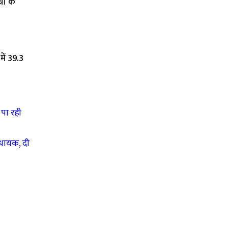
री के
में 39.3
 पा रही
िधायक, दी