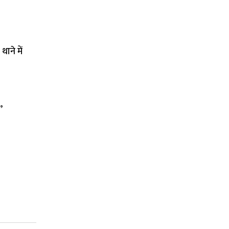
ाने में
”