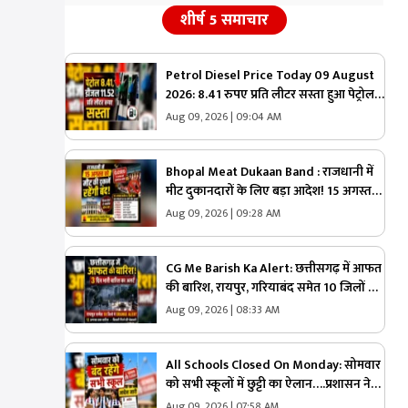
शीर्ष 5 समाचार
Petrol Diesel Price Today 09 August
2026: 8.41 रुपए प्रति लीटर सस्ता हुआ पेट्रोल,
डीजल की कीमतों में भी 11.52 रुपए की कटौती,
Aug 09, 2026 | 09:04 AM
मिली राहत तो जनता बोली- आ गए अच्छे दिन
Bhopal Meat Dukaan Band : राजधानी में
मीट दुकानदारों के लिए बड़ा आदेश! 15 अगस्त
समेत 7 दिनों तक बंद रहेंगी दुकानें, जानें कौन-
Aug 09, 2026 | 09:28 AM
कौन सी तारीखें
CG Me Barish Ka Alert: छत्तीसगढ़ में आफत
की बारिश, रायपुर, गरियाबंद समेत 10 जिलों में
ऑरेंज अलर्ट, 12 अगस्त तक भारी बारिश की
Aug 09, 2026 | 08:33 AM
चेतावनी
All Schools Closed On Monday: सोमवार
को सभी स्कूलों में छुट्टी का ऐलान….प्रशासन ने
जारी किया आदेश, इसलिए लिया गया बड़ा
Aug 09, 2026 | 07:58 AM