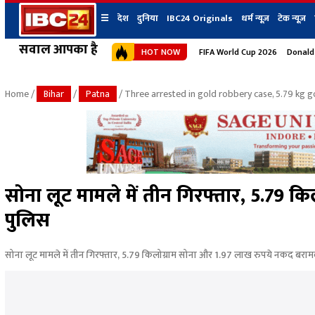
☰
देश
दुनिया
IBC24 Originals
धर्म न्यूज़
टेक न्यूज़
सवाल आपका है
HOT NOW
FIFA World Cup 2026
Donald
देश
प्रदेश न्यूज
शहर
दुनिया
IBC24 Original
छत्तीसगढ़ न्यूज
भोपाल
Home
/
Bihar
/
Patna
/ Three arrested in gold robbery case, 5.79 kg go
मध्यप्रदेश न्यूज
इंदौर
उत्तर प्रदेश न्यूज
जबलपुर
बिहार न्यूज
ग्वालियर
उत्तराखंड न्यूज
रायपुर
महाराष्ट्र न्यूज
बिलासपुर
सोना लूट मामले में तीन गिरफ्तार, 5.79 
हिमाचल प्रदेश न्यूज
पुलिस
हरियाणा न्यूज
सोना लूट मामले में तीन गिरफ्तार, 5.79 किलोग्राम सोना और 1.97 लाख रुपये नकद बराम