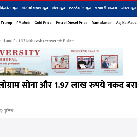
बिज़नेस न्यूज़
ऑटोमोबाइल न्यूज़
खेल न्यूज़
एंटरटेनमेंट न्यूज़
सरकारी योजना
जॉब्स न्यूज
 Trump
PM Modi
Gold Price
Petrol Diesel Price
Ram Mandir
Aaj Ka Mau
s
बिज़नेस
टेक न्यूज
धर्म
ऑटोमोबाइल
एंटरटेनम
शेयर बाज़ार
गैजेट्स न्यूज
ld and Rs 1.97 lakh cash recovered: Police
किलोग्राम सोना और 1.97 लाख रुपये नकद बर
द: पुलिस