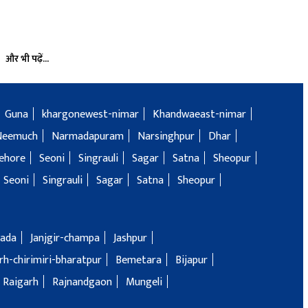
और भी पढ़ें...
Guna
khargonewest-nimar
Khandwaeast-nimar
Neemuch
Narmadapuram
Narsinghpur
Dhar
ehore
Seoni
Singrauli
Sagar
Satna
Sheopur
Seoni
Singrauli
Sagar
Satna
Sheopur
ada
Janjgir-champa
Jashpur
h-chirimiri-bharatpur
Bemetara
Bijapur
Raigarh
Rajnandgaon
Mungeli