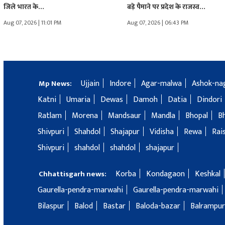
जिले भारत के…
बड़े पैमाने पर प्रदेश के राजस्व…
Aug 07, 2026 | 11:01 PM
Aug 07, 2026 | 06:43 PM
Ujjain
Indore
Agar-malwa
Ashok-na
Mp News:
Katni
Umaria
Dewas
Damoh
Datia
Dindori
Ratlam
Morena
Mandsaur
Mandla
Bhopal
B
Shivpuri
Shahdol
Shajapur
Vidisha
Rewa
Rai
Shivpuri
shahdol
shahdol
shajapur
Korba
Kondagaon
Keshkal
Chhattisgarh news:
Gaurella-pendra-marwahi
Gaurella-pendra-marwahi
Bilaspur
Balod
Bastar
Baloda-bazar
Balrampur