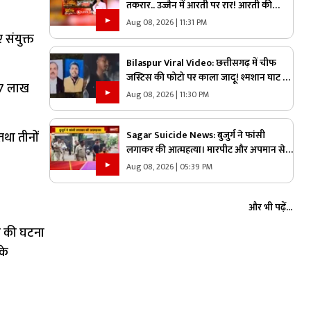
तकरार.. उज्जैन में आरती पर रार! आरती की
व्यवस्था को लेकर गहराया विवाद, आरती के
Aug 08, 2026 | 11:31 PM
अधिकार को लेकर क्यों उग्र हुए पंडित?
 संयुक्त
Bilaspur Viral Video: छत्तीसगढ़ में चीफ
जस्टिस की फोटो पर काला जादू! श्मशान घाट में
.97 लाख
इन चीजों के साथ मिला युवक, देखिए ये पूरा
Aug 08, 2026 | 11:30 PM
वीडियो
Sagar Suicide News: बुजुर्ग ने फांसी
तथा तीनों
लगाकर की आत्महत्या। मारपीट और अपमान से
आहत होकर लगाई फांसी
Aug 08, 2026 | 05:39 PM
और भी पढ़ें...
ूट की घटना
के