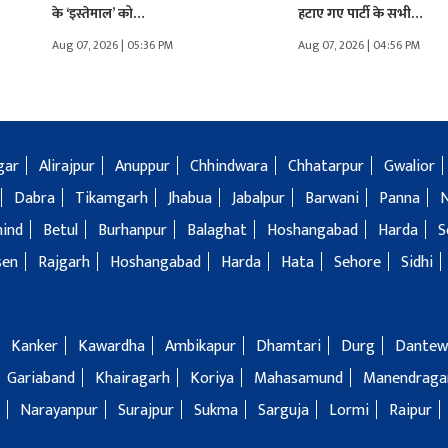
के ‘इस्तेमाल’ को…
हटाए गए पार्टी के सभी…
Aug 07, 2026 | 05:36 PM
Aug 07, 2026 | 04:56 PM
gar
Alirajpur
Anuppur
Chhindwara
Chhatarpur
Gwalior
Dabra
Tikamgarh
Jhabua
Jabalpur
Barwani
Panna
hind
Betul
Burhanpur
Balaghat
Hoshangabad
Harda
S
sen
Rajgarh
Hoshangabad
Harda
Hata
Sehore
Sidhi
Kanker
Kawardha
Ambikapur
Dhamtari
Durg
Dantew
Gariaband
Khairagarh
Koriya
Mahasamund
Manendragar
Narayanpur
Surajpur
Sukma
Sarguja
Lormi
Raipur