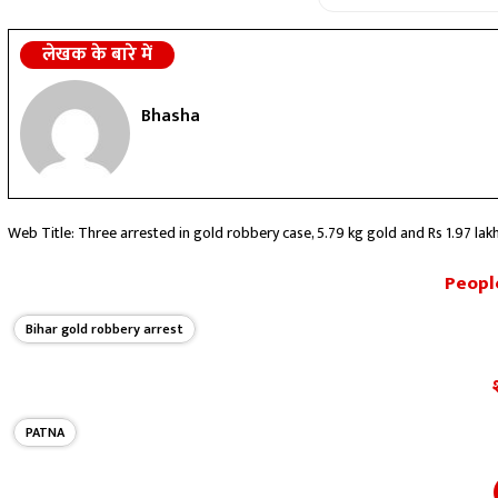
लेखक के बारे में
Bhasha
Web Title: Three arrested in gold robbery case, 5.79 kg gold and Rs 1.97 lak
People
Bihar gold robbery arrest
PATNA