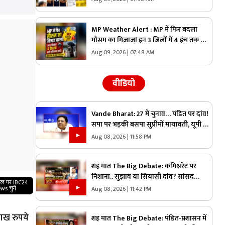
फैसला, जानें
MP Weather Alert : MP में फिर बदला
मौसम का मिजाज! इन 3 जिलों में 4 इंच तक भारी
बारिश का अलर्ट, जानें भोपाल-इंदौर का हाल
Aug 09, 2026 | 07:48 AM
वीडियो
Vande Bharat: 27 में चुनाव… पंडित पर दांव!
सपा पर भड़की बसपा सुप्रीमों मायावती, यूपी में
ब्राह्मण वोट पर क्यों छिड़ी महाभारत?
Aug 08, 2026 | 11:58 PM
शह मात The Big Debate: कमिश्नरेट पर
निशाना.. सुझाव या सियासी दांव? सांसद
गल पर IBC24
बृजमोहन अग्रवाल ने रायपुर कमिश्नरेट पर उठाए
ws चुनें
Aug 08, 2026 | 11:42 PM
सवाल, क्या वाकई में सिस्टम में सुधार की है
जरूरत
लाख रुपये
शह मात The Big Debate: पंडित-प्रशासन में