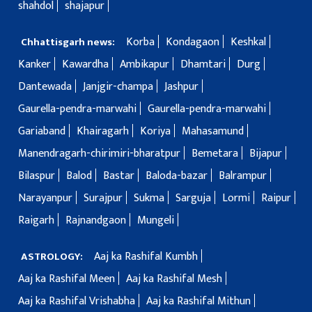
shahdol
shajapur
Korba
Kondagaon
Keshkal
Chhattisgarh news:
Kanker
Kawardha
Ambikapur
Dhamtari
Durg
Dantewada
Janjgir-champa
Jashpur
Gaurella-pendra-marwahi
Gaurella-pendra-marwahi
Gariaband
Khairagarh
Koriya
Mahasamund
Manendragarh-chirimiri-bharatpur
Bemetara
Bijapur
Bilaspur
Balod
Bastar
Baloda-bazar
Balrampur
Narayanpur
Surajpur
Sukma
Sarguja
Lormi
Raipur
Raigarh
Rajnandgaon
Mungeli
Aaj ka Rashifal Kumbh
ASTROLOGY:
Aaj ka Rashifal Meen
Aaj ka Rashifal Mesh
Aaj ka Rashifal Vrishabha
Aaj ka Rashifal Mithun