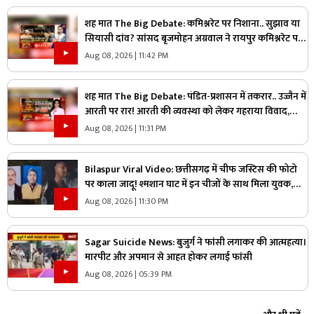
शह मात The Big Debate: कमिश्नरेट पर निशाना.. सुझाव या
सियासी दांव? सांसद बृजमोहन अग्रवाल ने रायपुर कमिश्नरेट पर
उठाए सवाल, क्या वाकई में सिस्टम में सुधार की है जरूरत
Aug 08, 2026 | 11:42 PM
शह मात The Big Debate: पंडित-प्रशासन में तकरार.. उज्जैन में
आरती पर रार! आरती की व्यवस्था को लेकर गहराया विवाद,
आरती के अधिकार को लेकर क्यों उग्र हुए पंडित?
Aug 08, 2026 | 11:31 PM
Bilaspur Viral Video: छत्तीसगढ़ में चीफ जस्टिस की फोटो
पर काला जादू! श्मशान घाट में इन चीजों के साथ मिला युवक,
देखिए ये पूरा वीडियो
Aug 08, 2026 | 11:30 PM
Sagar Suicide News: बुजुर्ग ने फांसी लगाकर की आत्महत्या।
मारपीट और अपमान से आहत होकर लगाई फांसी
Aug 08, 2026 | 05:39 PM