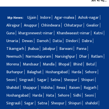
और भी पढ़ें...
Ujjain
Indore
Agar-malwa
Ashok-nagar
Mp News:
Alirajpur
Anuppur
Chhindwara
Chhatarpur
Gwalior
Guna
khargonewest-nimar
Khandwaeast-nimar
Katni
Umaria
Dewas
Damoh
Datia
Dindori
Dabra
Tikamgarh
Jhabua
Jabalpur
Barwani
Panna
Neemuch
Narmadapuram
Narsinghpur
Dhar
Ratlam
Morena
Mandsaur
Mandla
Bhopal
Bhind
Betul
Burhanpur
Balaghat
Hoshangabad
Harda
Sehore
Seoni
Singrauli
Sagar
Satna
Sheopur
Shivpuri
Shahdol
Shajapur
Vidisha
Rewa
Raisen
Rajgarh
Hoshangabad
Harda
Hata
Sehore
Sidhi
Seoni
Singrauli
Sagar
Satna
Sheopur
Shivpuri
shahdol