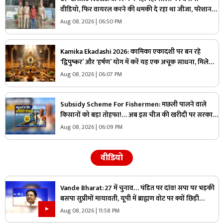
वीडियो, फिर वायरल करने की धमकी दे रहा था जीजा, परेशान
युवती ने उठाया ये खौफनाक कदम
Aug 08, 2026 | 06:50 PM
Kamika Ekadashi 2026: कामिका एकादशी पर बन रहे
‘द्विपुष्कर’ और ‘हर्षण’ योग में करें यह एक अचूक साधना, मिलेगा
“वाजपेय” यज्ञ का महापुण्य!
Aug 08, 2026 | 06:07 PM
Subsidy Scheme For Fishermen: मछली पालने वाले
किसानों को बड़ा तोहफा!… अब इस चीज की खरीदी पर सरकार
देगी 70 प्रतिशत की छूट, जानिए कैसे ले सकते हैं लाभ
Aug 08, 2026 | 06:09 PM
वीडियो
Vande Bharat: 27 में चुनाव… पंडित पर दांव! सपा पर भड़की
बसपा सुप्रीमों मायावती, यूपी में ब्राह्मण वोट पर क्यों छिड़ी
महाभारत?
Aug 08, 2026 | 11:58 PM