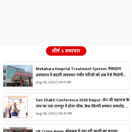
शीर्ष 5 समाचार
Mekahara Hospital Treatment System: मेकाहारा
अस्पताल में बदली व्यवस्था! गंभीर मरीजों को अब ऐसे मिलेगी
इमरजेंसी वार्ड में एंट्री, यहां होगी शुरुआती जांच
Aug 08, 2026 | 09:11 PM
Sen Shakti Conference 2026 Raipur: सेन जी महाराज के
नाम पर नवा रायपुर में होगा चौक, केश शिल्पी सम्मान समारोह में
सीएम साय ने किया ऐलान, सामुदायिक भवन के लिए इतने लाख
Aug 08, 2026 | 08:41 PM
रुपए देगी सरकार
UP Crime News: बॉथरूम में नहा रही साली का बनाया