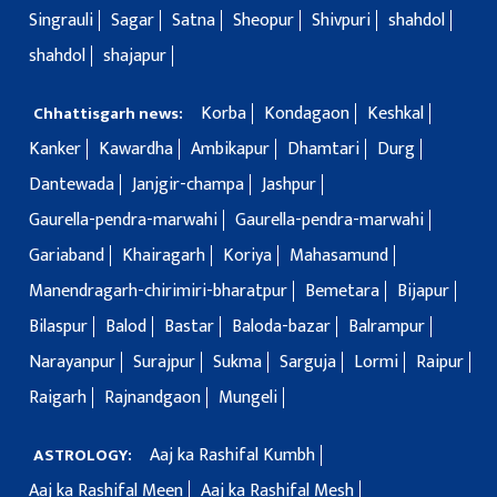
Singrauli
Sagar
Satna
Sheopur
Shivpuri
shahdol
shahdol
shajapur
Korba
Kondagaon
Keshkal
Chhattisgarh news:
Kanker
Kawardha
Ambikapur
Dhamtari
Durg
Dantewada
Janjgir-champa
Jashpur
Gaurella-pendra-marwahi
Gaurella-pendra-marwahi
Gariaband
Khairagarh
Koriya
Mahasamund
Manendragarh-chirimiri-bharatpur
Bemetara
Bijapur
Bilaspur
Balod
Bastar
Baloda-bazar
Balrampur
Narayanpur
Surajpur
Sukma
Sarguja
Lormi
Raipur
Raigarh
Rajnandgaon
Mungeli
Aaj ka Rashifal Kumbh
ASTROLOGY:
Aaj ka Rashifal Meen
Aaj ka Rashifal Mesh