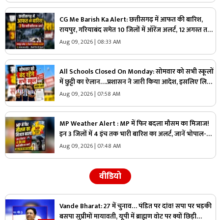
CG Me Barish Ka Alert: छत्तीसगढ़ में आफत की बारिश,
रायपुर, गरियाबंद समेत 10 जिलों में ऑरेंज अलर्ट, 12 अगस्त तक
भारी बारिश की चेतावनी
Aug 09, 2026 | 08:33 AM
All Schools Closed On Monday: सोमवार को सभी स्कूलों
में छुट्टी का ऐलान….प्रशासन ने जारी किया आदेश, इसलिए लिया
गया बड़ा फैसला, जानें
Aug 09, 2026 | 07:58 AM
MP Weather Alert : MP में फिर बदला मौसम का मिजाज!
इन 3 जिलों में 4 इंच तक भारी बारिश का अलर्ट, जानें भोपाल-
इंदौर का हाल
Aug 09, 2026 | 07:48 AM
वीडियो
Vande Bharat: 27 में चुनाव… पंडित पर दांव! सपा पर भड़की
बसपा सुप्रीमों मायावती, यूपी में ब्राह्मण वोट पर क्यों छिड़ी