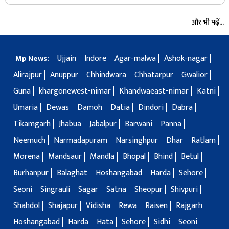
और भी पढ़ें...
Ujjain
Indore
Agar-malwa
Ashok-nagar
Mp News:
Alirajpur
Anuppur
Chhindwara
Chhatarpur
Gwalior
Guna
khargonewest-nimar
Khandwaeast-nimar
Katni
Umaria
Dewas
Damoh
Datia
Dindori
Dabra
Tikamgarh
Jhabua
Jabalpur
Barwani
Panna
Neemuch
Narmadapuram
Narsinghpur
Dhar
Ratlam
Morena
Mandsaur
Mandla
Bhopal
Bhind
Betul
Burhanpur
Balaghat
Hoshangabad
Harda
Sehore
Seoni
Singrauli
Sagar
Satna
Sheopur
Shivpuri
Shahdol
Shajapur
Vidisha
Rewa
Raisen
Rajgarh
Hoshangabad
Harda
Hata
Sehore
Sidhi
Seoni