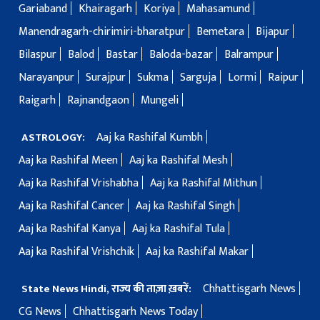
Gariaband
Khairagarh
Koriya
Mahasamund
Manendragarh-chirimiri-bharatpur
Bemetara
Bijapur
Bilaspur
Balod
Bastar
Baloda-bazar
Balrampur
Narayanpur
Surajpur
Sukma
Sarguja
Lormi
Raipur
Raigarh
Rajnandgaon
Mungeli
Aaj ka Rashifal Kumbh
ASTROLOGY:
Aaj ka Rashifal Meen
Aaj ka Rashifal Mesh
Aaj ka Rashifal Vrishabha
Aaj ka Rashifal Mithun
Aaj ka Rashifal Cancer
Aaj ka Rashifal Singh
Aaj ka Rashifal Kanya
Aaj ka Rashifal Tula
Aaj ka Rashifal Vrishchik
Aaj ka Rashifal Makar
Chhattisgarh News
State News Hindi, राज्य की ताज़ा ख़बरें:
CG News
Chhattisgarh News Today