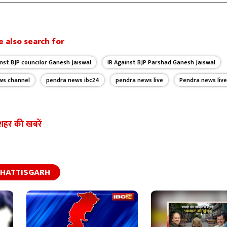
 also search for
inst BJP councilor Ganesh Jaiswal
IR Against BJP Parshad Ganesh Jaiswal
ws channel
pendra news ibc24
pendra news live
Pendra news liv
शहर की खबरें
HATTISGARH