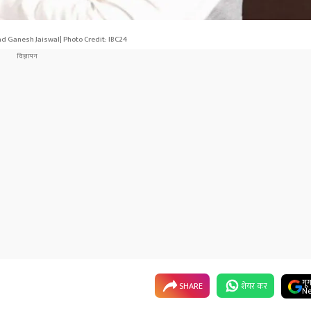
ad Ganesh Jaiswal| Photo Credit: IBC24
गू
SHARE
शेयर कर
Ne