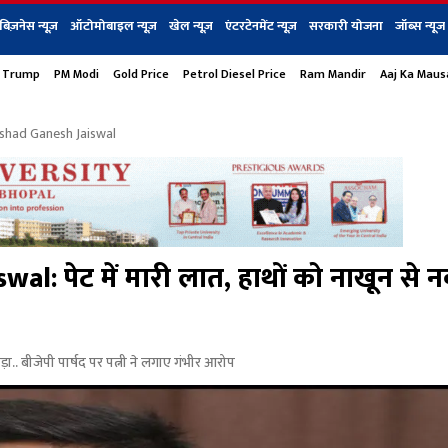
बिज़नेस न्यूज़
ऑटोमोबाइल न्यूज़
खेल न्यूज़
एंटरटेनमेंट न्यूज़
सरकारी योजना
जॉब्स न्यूज
 Trump
PM Modi
Gold Price
Petrol Diesel Price
Ram Mandir
Aaj Ka Mau
s
बिज़नेस
टेक न्यूज
धर्म
ऑटोमोबाइल
एंटरटेनम
शेयर बाज़ार
गैजेट्स न्यूज
rshad Ganesh Jaiswal
 पेट में मारी लात, हाथों को नाखून से नक
.. बीजेपी पार्षद पर पत्नी ने लगाए गंभीर आरोप