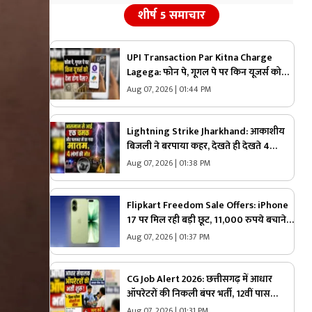
शीर्ष 5 समाचार
UPI Transaction Par Kitna Charge
Lagega: फोन पे, गूगल पे पर किन यूजर्स को
देना होगा पैसा? खुद निर्मला सीतारमण ने दी
Aug 07, 2026 | 01:44 PM
जानकारी, जानिए 2000 रुपए के ट्रांजेक्शन पर
कितना भुगतान करना होगा
Lightning Strike Jharkhand: आकाशीय
बिजली ने बरपाया कहर, देखते ही देखते 4
जिंदगियां खत्म, घटना को लेकर इलाके में फैली
Aug 07, 2026 | 01:38 PM
सनसनी
Flipkart Freedom Sale Offers: iPhone
17 पर मिल रही बड़ी छूट, 11,000 रुपये बचाने
का मौका, जानिए कैसे मिलेगा इतना सस्ता
Aug 07, 2026 | 01:37 PM
Apple का ये नया फोन
CG Job Alert 2026: छत्तीसगढ़ में आधार
ऑपरेटरों की निकली बंपर भर्ती, 12वीं पास
युवाओं के लिए सुनहरा मौका, जल्द करें आवेदन
Aug 07, 2026 | 01:31 PM