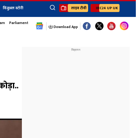
विजुअल स्टोरी
लाइव टीवी
IBC24 UP UK
sam
Parliament Monsoon Session
×
ेंट
खेल
जॉब्स न्यूज
Youtube Channels
Download App
यूथ कॉर्नर
IBC24
Ibc24 Jankarwan
IBC 24 Digital
Ibc24 Up-Uk
Ibc24 Madhya
Ibc24 Maidani
ोड़ा..
Ibc24 Sarguja
Ibc24 Bastar
Ibc24 Malwa
Ibc24 Mahakoshal