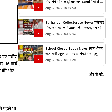
मोदी की नई रील हुई वायरल, देशवासियों से की
ये खास अपील, जानिए क्या कहा
Aug 07, 2026 | 10:49 AM
Burhanpur Collectorate News: कलेक्ट्रेट
परिसर में सरपंच ने उठाया ऐसा कदम, मच गई
अफरा-तफरी, दौड़ पड़े अधिकारी और नेता, जानें
Aug 07, 2026 | 07:55 AM
क्या है पूरा मामला
School Closed Today News: आज भी बंद
रहेंगे सभी स्कूल, आंगनबाड़ी केंद्रों में भी छुट्टी का
षद पर गंभीर
ऐलान, तत्काल प्रभाव से जिलाधिकारी ने जारी
Aug 07, 2026 | 06:48 AM
र, 16 मार्च
किया आदेश
लौज की और
और भी पढ़ें...
से पहले भी