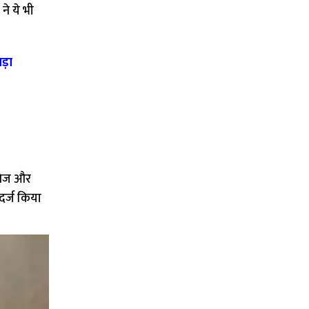
ने ये भी
बड़ा
ावेज और
र्ज किया