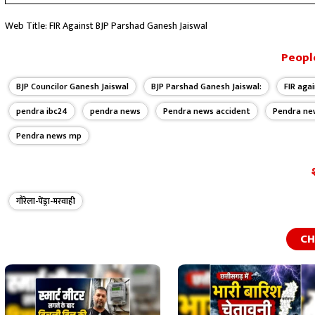
Web Title: FIR Against BJP Parshad Ganesh Jaiswal
People
BJP Councilor Ganesh Jaiswal
BJP Parshad Ganesh Jaiswal:
FIR aga
pendra ibc24
pendra news
Pendra news accident
Pendra ne
Pendra news mp
गौरेला-पेंड्रा-मरवाही
CH