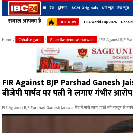
☰
देश
दुनिया
IBC24 Originals
धर्म न्यूज़
टेक न्यूज़
सवाल आपका है
HOT NOW
FIFA World Cup 2026
Donald
देश
प्रदेश न्यूज
शहर
दुनिया
IBC24 Original
छत्तीसगढ़ न्यूज
भोपाल
Home
/
Chhattisgarh
/
Gaurella-pendra-marwahi
/ FIR Against BJP Pa
मध्यप्रदेश न्यूज
इंदौर
उत्तर प्रदेश न्यूज
जबलपुर
बिहार न्यूज
ग्वालियर
उत्तराखंड न्यूज
रायपुर
महाराष्ट्र न्यूज
बिलासपुर
FIR Against BJP Parshad Ganesh Jaiswal:
हिमाचल प्रदेश न्यूज
बीजेपी पार्षद पर पत्नी ने लगाए गंभीर आरोप
हरियाणा न्यूज
FIR Against BJP Parshad Ganesh Jaiswal: पेट में मारी लात, हाथों को नाखून से नकोड़ा