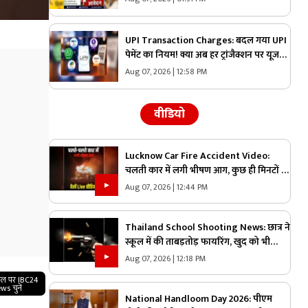
UPI Transaction Charges: बदल गया UPI
पेमेंट का नियम! क्या अब हर ट्रांजैक्शन पर यूजर्स
को देना होगा एक्स्ट्रा चार्ज? सरकार ने बताया पूरा
Aug 07, 2026 | 12:58 PM
सच
वीडियो
Lucknow Car Fire Accident Video:
चलती कार में लगी भीषण आग, कुछ ही मिनटों में
सब खत्म…देखें रोंगटे खड़े कर देने वाला वीडियो
Aug 07, 2026 | 12:44 PM
Thailand School Shooting News: छात्र ने
स्कूल में की ताबड़तोड़ फायरिंग, खुद को भी
किया शूट….7 की मौत, सामने आया वीडियो
Aug 07, 2026 | 12:18 PM
गल पर IBC24
ws चुनें
National Handloom Day 2026: पीएम