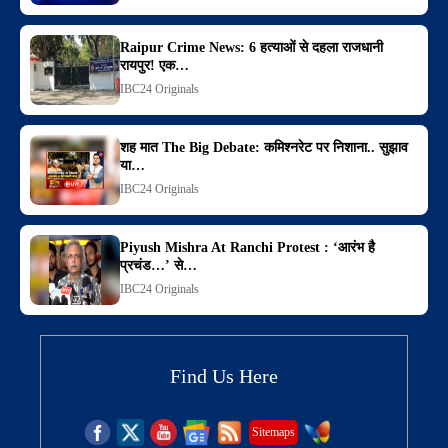
Raipur Crime News: 6 हत्याओं से दहला राजधानी
रायपुर! एक…
IBC24 Originals
शह मात The Big Debate: कमिश्नरेट पर निशाना.. सुझाव
या…
IBC24 Originals
Piyush Mishra At Ranchi Protest : ‘आरंभ है
प्रचंड…’ से…
IBC24 Originals
Find Us Here
Sitemaps