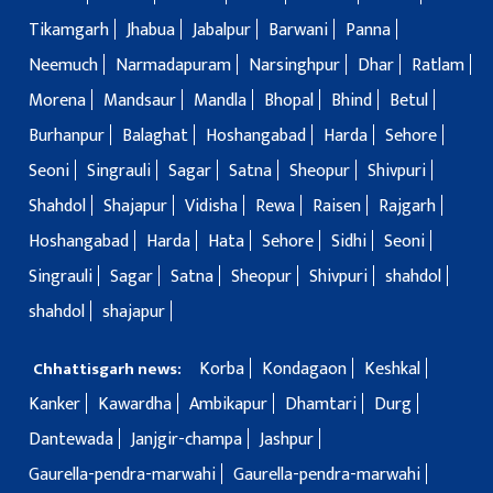
Tikamgarh
Jhabua
Jabalpur
Barwani
Panna
Neemuch
Narmadapuram
Narsinghpur
Dhar
Ratlam
Morena
Mandsaur
Mandla
Bhopal
Bhind
Betul
Burhanpur
Balaghat
Hoshangabad
Harda
Sehore
Seoni
Singrauli
Sagar
Satna
Sheopur
Shivpuri
Shahdol
Shajapur
Vidisha
Rewa
Raisen
Rajgarh
Hoshangabad
Harda
Hata
Sehore
Sidhi
Seoni
Singrauli
Sagar
Satna
Sheopur
Shivpuri
shahdol
shahdol
shajapur
Korba
Kondagaon
Keshkal
Chhattisgarh news:
Kanker
Kawardha
Ambikapur
Dhamtari
Durg
Dantewada
Janjgir-champa
Jashpur
Gaurella-pendra-marwahi
Gaurella-pendra-marwahi