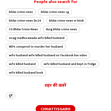
People also search for
किया। डॉ.अनिल शुक्ला ने मीडिया एवं जनसंचार से संबंधित दर्जन भर से अधिक
कार्यशाला, सेमीनार, मीडिया संगो​ष्ठी में सहभागिता की। इनके तमाम प्रतिष्ठित पत्र
पत्रिकाओं में लेख और शोध पत्र प्रकाशित हैं। डॉ.अनिल शुक्ला को रिपोर्टर, एंकर और
bhilai crime news
bhilai crime news cg
कंटेट राइटर के बतौर मीडिया के क्षेत्र में काम करने का 15 वर्ष से अधिक का अनुभव है।
bhilai crime news ibc24
bhilai crime news in hindi
इस पर मेल आईडी पर संपर्क करें anilshuklamedia@gmail.com
CG Bhilai Crime News
durg bhilai crime news
vizag madhurawada wife killed husband
Wife conspired to murder her husband
wife husband wife killed husband on facebook live video
wife killed husband
wife killed husband and kept in fridge
wife killed husband book
शहर की खबरें
दुर्ग
CHHATTISGARH