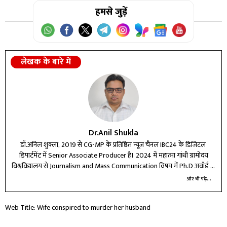
हमसे जुड़ें
लेखक के बारे में
Dr.Anil Shukla
डॉ.अनिल शुक्ला, 2019 से CG-MP के प्रतिष्ठित न्यूज चैनल IBC24 के डिजिटल ​
डिपार्टमेंट में Senior Associate Producer हैं। 2024 में महात्मा गांधी ग्रामोदय
विश्वविद्यालय से Journalism and Mass Communication विषय में Ph.D अवॉर्ड हो
चुके हैं। महात्मा गांधी अंतरराष्ट्रीय हिंदी विश्वविद्यालय वर्धा से M.Phil और कुशाभाऊ
और भी पढ़ें...
ठाकरे पत्रकारिता एवं जनसंचार विश्वविद्यालय, रायपुर से M.sc (EM) में पोस्ट ग्रेजुएशन
किया। जहां प्रावीण्य सूची में प्रथम आने के लिए तिब्बती धर्मगुरू दलाई लामा के हाथों
Web Title: Wife conspired to murder her husband
गोल्ड मेडल प्राप्त किया। इन्होंने गुरूघासीदास विश्वविद्यालय बिलासपुर से हिंदी साहित्य में
एम.ए किया। इनके अलावा PGDJMC और PGDRD एक वर्षीय डिप्लोमा कोर्स भी