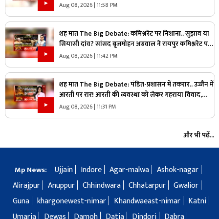
महाभारत?
Aug 08, 2026 | 11:58 PM
शह मात The Big Debate: कमिश्नरेट पर निशाना.. सुझाव या
सियासी दांव? सांसद बृजमोहन अग्रवाल ने रायपुर कमिश्नरेट पर
उठाए सवाल, क्या वाकई में सिस्टम में सुधार की है जरूरत
Aug 08, 2026 | 11:42 PM
शह मात The Big Debate: पंडित-प्रशासन में तकरार.. उज्जैन में
आरती पर रार! आरती की व्यवस्था को लेकर गहराया विवाद,
आरती के अधिकार को लेकर क्यों उग्र हुए पंडित?
Aug 08, 2026 | 11:31 PM
और भी पढ़ें...
Ujjain
Indore
Agar-malwa
Ashok-nagar
Mp News:
Alirajpur
Anuppur
Chhindwara
Chhatarpur
Gwalior
Guna
khargonewest-nimar
Khandwaeast-nimar
Katni
Umaria
Dewas
Damoh
Datia
Dindori
Dabra