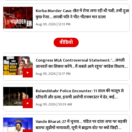
Korba Murder Case: खेत में रोपा लगा रही थी पत्नी, तभी हुआ
कुछ ऐसा… शराबी पति ने पीट-पीटकर मार डाला
Aug 09, 2026 | 12:13 PM
वीडियो
Congress MLA Controversial Statement: ‘…जंगली
जानवरों का शिकार करेंगे…मैं सबसे आगे रहूंगा’ कांग्रेस विधायक
ने दिया विवादित बयान, वायरल हो रहा वीडियो
Aug 09, 2026 | 12:17 PM
Bulandshahr Police Encounter: 11 साल की मासूम से
दरिंदगी और हत्या, इनामी आरोपी एनकाउंटर में ढेर, कई
पुलिसकर्मी भी घायल
Aug 09, 2026 | 10:59 AM
Vande Bharat: 27 में चुनाव… पंडित पर दांव! सपा पर भड़की
बसपा सुप्रीमों मायावती, यूपी में ब्राह्मण वोट पर क्यों छिड़ी