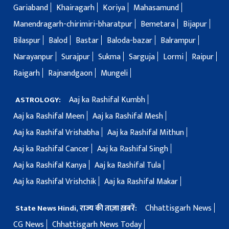
Gariaband
Khairagarh
Koriya
Mahasamund
Manendragarh-chirimiri-bharatpur
Bemetara
Bijapur
Bilaspur
Balod
Bastar
Baloda-bazar
Balrampur
Narayanpur
Surajpur
Sukma
Sarguja
Lormi
Raipur
Raigarh
Rajnandgaon
Mungeli
Aaj ka Rashifal Kumbh
ASTROLOGY:
Aaj ka Rashifal Meen
Aaj ka Rashifal Mesh
Aaj ka Rashifal Vrishabha
Aaj ka Rashifal Mithun
Aaj ka Rashifal Cancer
Aaj ka Rashifal Singh
Aaj ka Rashifal Kanya
Aaj ka Rashifal Tula
Aaj ka Rashifal Vrishchik
Aaj ka Rashifal Makar
Chhattisgarh News
State News Hindi, राज्य की ताज़ा ख़बरें:
CG News
Chhattisgarh News Today